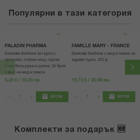
Популярни в тази категория
PALADIN PHARMA
FAMILLE MARY - FRANCE
Билкови бонбони за гърло с
Билкови бонбони с мед и лимон за
прополис, пчелен мед, горски
здраво гърло, 250 g
слез, бяла ружа и шипка, 24 броя
с вкус на мед и лимон
5,23 € / 10.23 лв.
10,73 € / 20.99 лв.
КУПИ
КУПИ
Комплекти за подарък 🆕