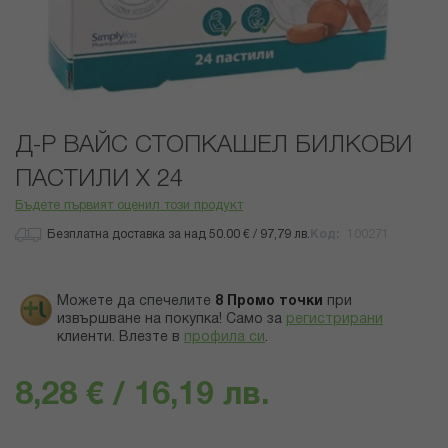
Преминете
Д-Р ВАЙС СТОПКАШЕЛ БИЛКОВИ
към
началото
ПАСТИЛИ Х 24
на
Бъдете първият оценил този продукт
галерия
със
Безплатна доставка за над 50.00 € / 97,79 лв.
Код
100271
снимки
Можете да спечелите
8
Промо точки
при
извършване на покупка! Само за
регистрирани
клиенти.
Влезте в
профила си
.
8,28 € / 16,19 лв.