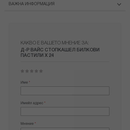
ВАЖНА ИНФОРМАЦИЯ
КАКВО Е ВАШЕТО МНЕНИЕ ЗА:
Д-Р ВАЙС СТОПКАШЕЛ БИЛКОВИ
ПАСТИЛИ Х 24
1
2
3
4
5
star
stars
stars
stars
stars
Име
Имейл адрес
Мнение