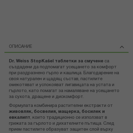
ОПИСАНИЕ
Dr. Weiss StopKašel таблетки за смучене
са
създадени да подпомагат усещането за комфорт
при раздразнено гърло и кашлица. Благодарение на
своя натурален и щадящ състав, пастилите
омекотяват и успокояват лигавицата на устата и
гърлото, като помагат за намаляване на усещането
за сухота, дращене и дискомфорт.
Формулата комбинира растителни екстракти от
живовляк, босвелия, мащерка, босилек и
евкалипт
, които традиционно се използват в
грижата за гърлото и дихателните пътища. След
прием пастилите образуват защитен слой върху