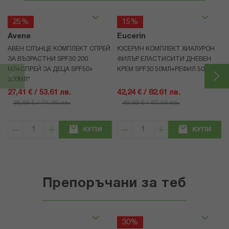
25%
15%
Avene
Eucerin
АВЕН СЛЪНЦЕ КОМПЛЕКТ СПРЕЙ
ЮСЕРИН КОМПЛЕКТ ХИАЛУРОН
ЗА ВЪЗРАСТНИ SPF30 200
ФИЛЪР ЕЛАСТИСИТИ ДНЕВЕН
МЛ+СПРЕЙ ЗА ДЕЦА SPF50+
КРЕМ SPF30 50МЛ+РЕФИЛ 50МЛ
200МЛ*
27,41 € / 53.61 лв.
42,24 € / 82.61 лв.
36,55 € / 71.49 лв.
49,69 € / 97.19 лв.
КУПИ
КУПИ
Препоръчани за теб
30%