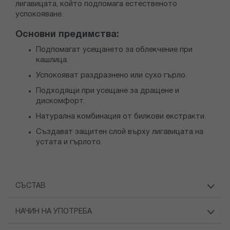
лигавицата, който подпомага естественото
успокояване.
Основни предимства:
Подпомагат усещането за облекчение при
кашлица.
Успокояват раздразнено или сухо гърло.
Подходящи при усещане за дращене и
дискомфорт.
Натурална комбинация от билкови екстракти.
Създават защитен слой върху лигавицата на
устата и гърлото.
СЪСТАВ
НАЧИН НА УПОТРЕБА