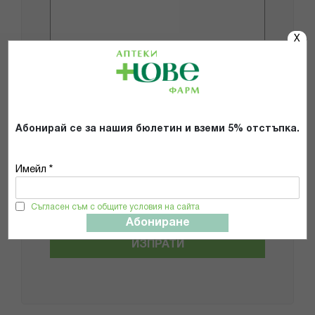
X
Добави снимки
Абонирай се за нашия бюлетин и вземи 5% отстъпка.
Препоръчвам продукта
Прочетох и се съгласявам с
Имейл *
Общите условия и политиката за
поверителност
*
Съгласен съм с общите условия на сайта
Абониране
ИЗПРАТИ