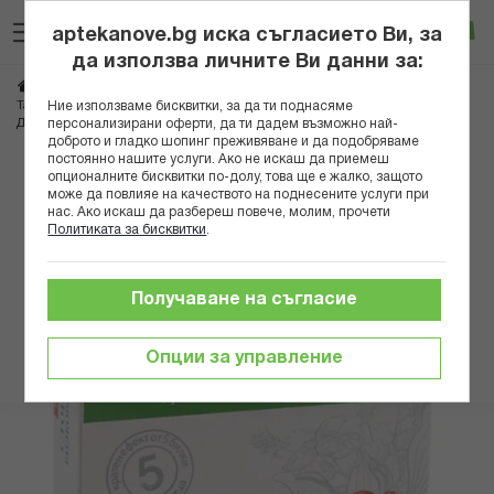
Прескачане
Търсене
Люб
Ко
към
aptekanove.bg иска съгласието Ви, за
съдържанието
Вход
да използва личните Ви данни за:
Начало
Здраве
Очи, уши, нос, гърло
Гърло
Ние използваме бисквитки, за да ти поднасяме
Таблетки и бонбони за смучене
персонализирани оферти, да ти дадем възможно най-
Д-Р ВАЙС СТОПКАШЕЛ БИЛКОВИ ПАСТИЛИ Х 24
доброто и гладко шопинг преживяване и да подобряваме
постоянно нашите услуги. Ако не искаш да приемеш
Преминете
опционалните бисквитки по-долу, това ще е жалко, защото
може да повлияе на качеството на поднесените услуги при
към
нас. Ако искаш да разбереш повече, молим, прочети
края
Политиката за бисквитки
.
на
галерията
на
Получаване на съгласие
изображенията
Опции за управление