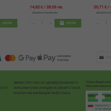
14,62 € / 28.59 лв.
20,71 € /
20,89 € / 40.86 лв.
29,59 € / 
КУПИ
КУПИ
"Нове Фарм онла
МИНИСТЕРСТВО ЗА ЗДРАВЕОПАЗВАНЕТО
Изпълнителната 
ЛНОСТ
ИЗПЪЛНИТЕЛНА АГЕНЦИЯ ПО ЛЕКАРСТВАТА
БЪЛГАРСКИ ФАРМАЦЕВТИЧЕН СЪЮЗ