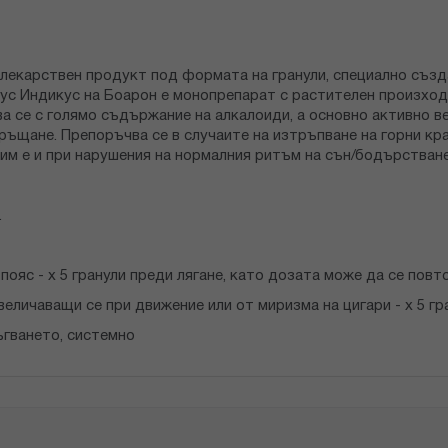
н лекарствен продукт под формата на гранули, специално съз
лус Индикус на Боарон е монопрепарат с растителен произход
ва се с голямо съдържание на алкалоиди, а основно активно в
ръщане. Препоръчва се в случаите на изтръпване на горни кр
жим е и при нарушения на нормалния ритъм на сън/бодърстване
.
пояс - х 5 гранули преди лягане, като дозата може да се повт
величаващи се при движение или от миризма на цигари - х 5 г
ъгването, системно