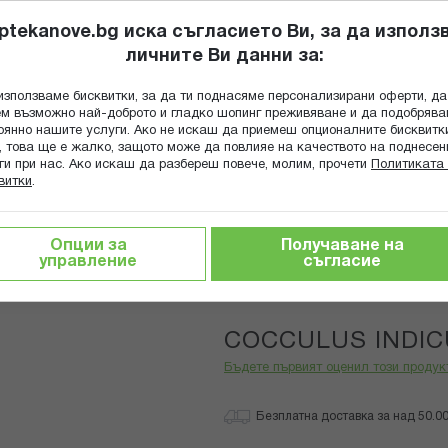
ptekanove.bg иска съгласието Ви, за да използ
личните Ви данни за:
ПОПИТАЙ Ф
използваме бисквитки, за да ти поднасяме персонализирани оферти, да
Търсене
м възможно най-доброто и гладко шопинг преживяване и да подобряв
оянно нашите услуги. Ако не искаш да приемеш опционалните бисквитк
КА
ГРИЖА ЗА МАЙКАТА И ДЕТЕТО
ХРАНИТЕЛНИ ДОБАВКИ
, това ще е жалко, защото може да повлияе на качеството на поднесен
ги при нас. Ако искаш да разбереш повече, молим, прочети
Политиката 
витки
.
COCCULUS INDICUS 9 CH
Опции за
Получаване на
управление
съгласие
Boiron
COCCULUS INDIC
Бъдете първият оценил този продук
Безплатна доставка за над 50.00 