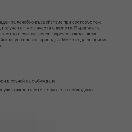
даден за лечебно въздействие при световъртеж,
, получен от метличеста анамирта. Първичната
ещество е сесквитерпен, наречен пикротоксин.
айници, усещане за припадък. Можете да се приема
.
ори в случай на събуждане
ранули толкова често, колкото е необходимо