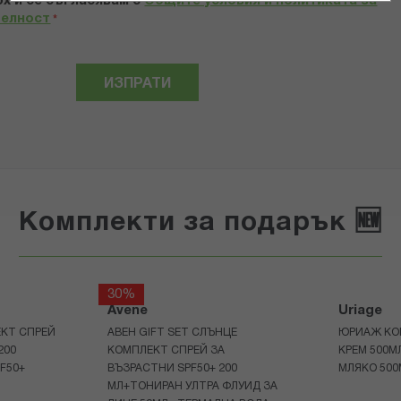
х и се съгласявам с
Общите условия и политиката за
телност
*
ИЗПРАТИ
Комплекти за подарък 🆕
30%
Avene
Uriage
КТ СПРЕЙ
АВЕН GIFT SET СЛЪНЦЕ
ЮРИАЖ КО
200
КОМПЛЕКТ СПРЕЙ ЗА
КРЕМ 500
F50+
ВЪЗРАСТНИ SPF50+ 200
МЛЯКО 500
МЛ+ТОНИРАН УЛТРА ФЛУИД ЗА