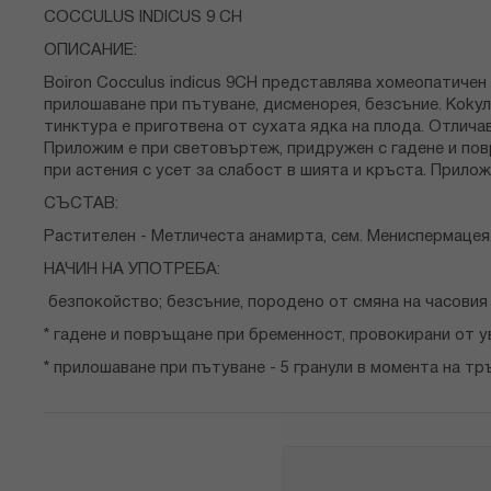
снимки
COCCULUS INDICUS 9 CH
ОПИСАНИЕ:
Bоiron Cocculus indicus 9CH представлява хомеопатиче
прилошаване при пътуване, дисменорея, безсъние. Kokу
тинктура е приготвена от сухата ядка на плода. Отлича
Приложим е при световъртеж, придружен с гадене и пов
при астения с усет за слабост в шията и кръста. Прило
СЪСТАВ:
Растителен - Метличеста анамирта, сем. Мениспермацея
НАЧИН НА УПОТРЕБА:
безпокойство; безсъние, породено от смяна на часовия 
* гадене и повръщане при бременност, провокирани от у
* прилошаване при пътуване - 5 гранули в момента на тр