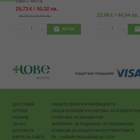
50МЛ + ЧАНТА
25,73 € / 50.32 лв.
22,98 € / 44.94 лв.
36,76 € / 71.90 лв.
КУПИ
Защитени плащания
ДОСТАВКА
НАШИТЕ ЛЕКАРИ И ФАРМАЦЕВТИ
АПТЕКИ
ОБЩИ УСЛОВИЯ И ПОЛИТИКА ЗА ПОВЕРИТЕ
НОВИНИ
ПОЛИТИКА ЗА БИСКВИТКИ
ЗА НАС
ФОРМУЛЯР ЗА ПОДАВАНЕ НА РЕКЛАМАЦИЯ
КОНТАКТИ
КОМИСИЯ ЗА ЗАЩИТА НА ПОТРЕБИТЕЛИТЕ
КАРТА НА САЙТА
ЕК - ОНЛАЙН РЕШАВАНЕ НА СПОР