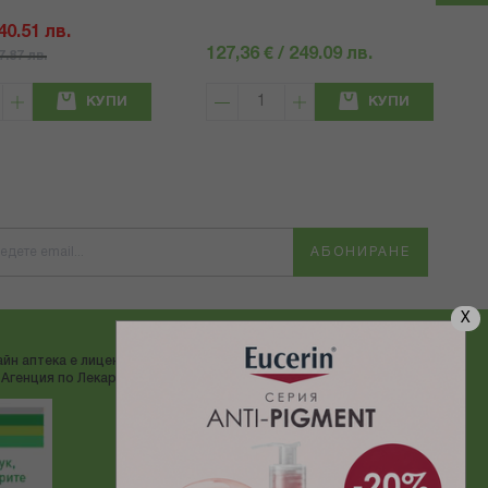
 40.51 лв.
127,36 € / 249.09 лв.
57.87 лв.
КУПИ
КУПИ
АБОНИРАНЕ
X
йн аптека е лицензирана от
ДОСТАВЯМЕ С:
Агенция по Лекарствата"