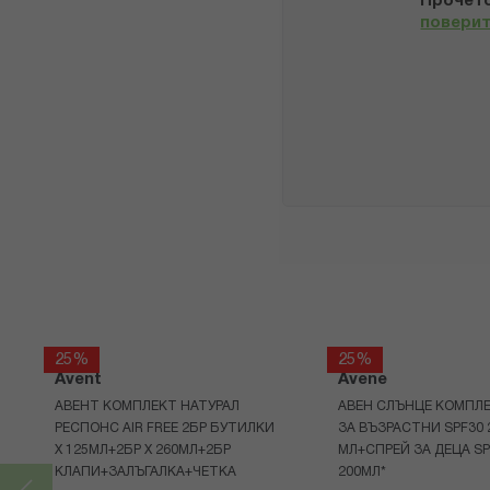
Прочето
повери
25%
25%
Avent
Avene
АВЕНТ КОМПЛЕКТ НАТУРАЛ
АВЕН СЛЪНЦЕ КОМПЛЕ
РЕСПОНС AIR FREE 2БР БУТИЛКИ
ЗА ВЪЗРАСТНИ SPF30 
Х 125МЛ+2БР Х 260МЛ+2БР
МЛ+СПРЕЙ ЗА ДЕЦА SP
КЛАПИ+ЗАЛЪГАЛКА+ЧЕТКА
200МЛ*