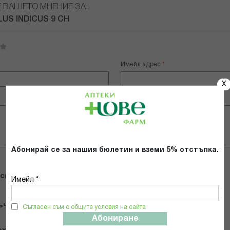
Е ВАШЕТО МНЕНИЕ ЗА:
US INDICUS 9 CH
Имейл адрес
X
Абонирай се за нашия бюлетин и вземи 5% отстъпка.
 снимки
Имейл *
ъчвам продукта
Съгласен съм с общите условия на сайта
Абониране