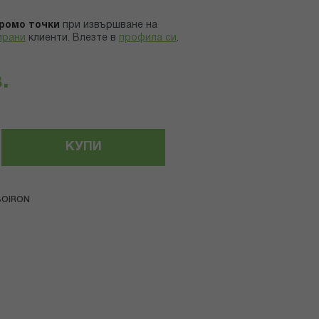
ромо точки
при извършване на
ирани
клиенти.
Влезте в
профила си
.
.
КУПИ
BOIRON