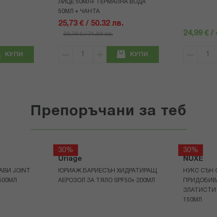
ЛИЦЕ 50МЛ+ ТЕРМАЛНА ВОДА
50МЛ + ЧАНТА
25,73 € / 50.32 лв.
24,99 € /
36,76 € / 71.90 лв.
КУПИ
КУПИ
Препоръчани за теб
30%
30%
Uriage
NUXE
АВИ JOINT
ЮРИАЖ БАРИЕСЪН ХИДРАТИРАЩ
НУКС СЪН 
500МЛ
АЕРОЗОЛ ЗА ТЯЛО SPF50+ 200МЛ
ПРИДОБИВ
ЗЛАТИСТИ
150МЛ