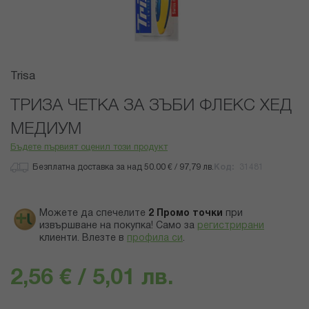
Преминете
Trisa
към
началото
ТРИЗА ЧЕТКА ЗА ЗЪБИ ФЛЕКС ХЕД
на
МЕДИУМ
галерия
със
Бъдете първият оценил този продукт
снимки
Безплатна доставка за над 50.00 € / 97,79 лв.
Код
31481
Можете да спечелите
2
Промо точки
при
извършване на покупка! Само за
регистрирани
клиенти.
Влезте в
профила си
.
2,56 € / 5,01 лв.