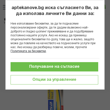
Прескачане
Търсене
Люб
Ко
към
aptekanove.bg иска съгласието Ви, за
съдържанието
Вход
да използва личните Ви данни за:
Начало
Козметика
Продукти за устна хигиена
Четки за зъби и конци
ТРИЗА ЧЕТКА ЗА ЗЪБИ ФЛЕКС ХЕД МЕДИУМ
Ние използваме бисквитки, за да ти поднасяме
персонализирани оферти, да ти дадем възможно най-
доброто и гладко шопинг преживяване и да подобряваме
Преминете
постоянно нашите услуги. Ако не искаш да приемеш
към
опционалните бисквитки по-долу, това ще е жалко, защото
може да повлияе на качеството на поднесените услуги при
края
нас. Ако искаш да разбереш повече, молим, прочети
на
Политиката за бисквитки
.
галерията
на
изображенията
Получаване на съгласие
Опции за управление