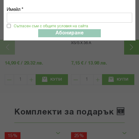
Имейл *
Curaprox
Tepe
Съгласен съм с общите условия на сайта
КУРАПРОКС ЧЕТКА ЗА ЗЪБИ 5460
ТЕПЕ ЧЗ ИЗИПИК
Абониране
УЛТРА СОФТ Х 2 SUMMER EDITION
ИНТЕРДЕНТАЛНИ СИЛИКОНОВИ
XS/S Х 36 А
14,99 € / 29.32 лв.
7,15 € / 13.98 лв.
КУПИ
КУПИ
Комплекти за подарък 🆕
15%
25%