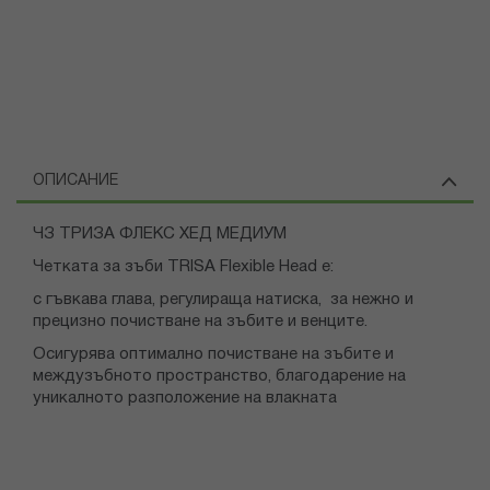
ОПИСАНИЕ
ЧЗ ТРИЗА ФЛЕКС ХЕД МЕДИУМ
Четката за зъби TRISA Flexible Head е:
с гъвкава глава, регулираща натиска, за нежно и
прецизно почистване на зъбите и венците.
Осигурява оптимално почистване на зъбите и
междузъбното пространство, благодарение на
уникалното разположение на влакната