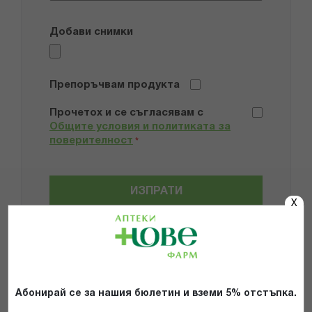
Добави снимки
Препоръчвам продукта
Прочетох и се съгласявам с
Общите условия и политиката за
поверителност
*
ИЗПРАТИ
X
Популярни в тази категория
Абонирай се за нашия бюлетин и вземи 5% отстъпка.