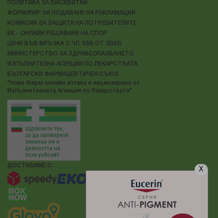
ПОЛИТИКА ЗА БИСКВИТКИ
ФОРМУЛЯР ЗА ПОДАВАНЕ НА РЕКЛАМАЦИЯ
КОМИСИЯ ЗА ЗАЩИТА НА ПОТРЕБИТЕЛИТЕ
ЕК - ОНЛАЙН РЕШАВАНЕ НА СПОР
ЦЕНИ ВЪВ ВРЪЗКА С ЧЛ. 55Б ОТ ЗВЕБ
МИНИСТЕРСТВО ЗА ЗДРАВЕОПАЗВАНЕТО
ИЗПЪЛНИТЕЛНА АГЕНЦИЯ ПО ЛЕКАРСТВАТА
БЪЛГАРСКИ ФАРМАЦЕВТИЧЕН СЪЮЗ
"Нове Фарм онлайн аптека е лицензирана от
Изпълнителната Агенция по Лекарствата"
ДОСТАВЯМЕ С:
X