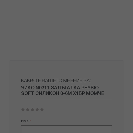
КАКВО Е ВАШЕТО МНЕНИЕ ЗА:
ЧИКО N0311 ЗАЛЪГАЛКА PHYSIO
SOFT СИЛИКОН 0-6М Х1БР МОМЧЕ
1
2
3
4
5
star
stars
stars
stars
stars
Име