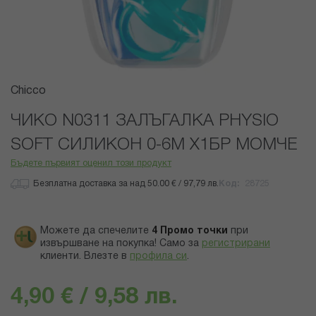
Преминете
Chicco
към
началото
ЧИКО N0311 ЗАЛЪГАЛКА PHYSIO
на
SOFT СИЛИКОН 0-6М Х1БР МОМЧЕ
галерия
със
Бъдете първият оценил този продукт
снимки
Безплатна доставка за над 50.00 € / 97,79 лв.
Код
28725
Можете да спечелите
4
Промо точки
при
извършване на покупка! Само за
регистрирани
клиенти.
Влезте в
профила си
.
4,90 € / 9,58 лв.