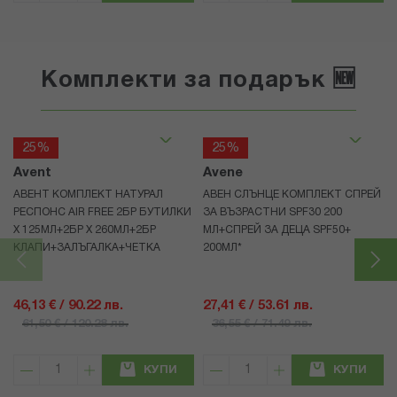
Комплекти за подарък 🆕
25%
25%
Avent
Avene
АВЕНТ КОМПЛЕКТ НАТУРАЛ
АВЕН СЛЪНЦЕ КОМПЛЕКТ СПРЕЙ
РЕСПОНС AIR FREE 2БР БУТИЛКИ
ЗА ВЪЗРАСТНИ SPF30 200
Х 125МЛ+2БР Х 260МЛ+2БР
МЛ+СПРЕЙ ЗА ДЕЦА SPF50+
КЛАПИ+ЗАЛЪГАЛКА+ЧЕТКА
200МЛ*
46,13 € / 90.22 лв.
27,41 € / 53.61 лв.
61,50 € / 120.28 лв.
36,55 € / 71.49 лв.
КУПИ
КУПИ