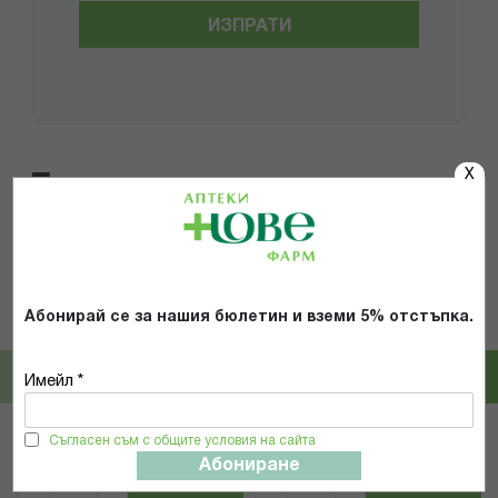
ИЗПРАТИ
X
Популярни в тази категория
Avent
Nuk
Абонирай се за нашия бюлетин и вземи 5% отстъпка.
АВЕНТ ЗАЛЪГАЛКИ
НУК ЗАЛЪГАЛКА SPACE/NIGHT
ОРТОДОНТИЧНИ ULTRA AIR 0-6M
СИЛИКОН 0-6М 2БР+КУТИЯ ОВЦА
Х 2БР ДЪГА SCF085/59 *
10730899
Имейл *
9,81 € / 19.19 лв.
8,07 € / 15.78 лв.
Съгласен съм с общите условия на сайта
Абониране
КУПИ
КУПИ