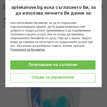
Прескачане
Търсене
Люб
Ко
към
aptekanove.bg иска съгласието Ви, за
съдържанието
Вход
да използва личните Ви данни за:
Начало
Грижа за майката и детето
Аксесоари за бебета
Ние използваме бисквитки, за да ти поднасяме
Залъгалки и клипсове
персонализирани оферти, да ти дадем възможно най-
ЧИКО N0311 ЗАЛЪГАЛКА PHYSIO SOFT СИЛИКОН 0-6М Х1БР МОМЧЕ
доброто и гладко шопинг преживяване и да подобряваме
постоянно нашите услуги. Ако не искаш да приемеш
Преминете
опционалните бисквитки по-долу, това ще е жалко, защото
може да повлияе на качеството на поднесените услуги при
към
нас. Ако искаш да разбереш повече, молим, прочети
края
Политиката за бисквитки
.
на
галерията
на
Получаване на съгласие
изображенията
Опции за управление