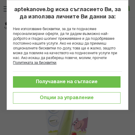
Прескачане
Търсене
Люб
Ко
към
aptekanove.bg иска съгласието Ви, за
съдържанието
Вход
да използва личните Ви данни за:
Начало
Грижа за майката и детето
Аксесоари за бебета
ЧИКО N0413 МЕКА СИЛИКОНОВА ЛЪЖИЦА ЗЕЛЕНА 6М+
Ние използваме бисквитки, за да ти поднасяме
персонализирани оферти, да ти дадем възможно най-
доброто и гладко шопинг преживяване и да подобряваме
Преминете
постоянно нашите услуги. Ако не искаш да приемеш
към
опционалните бисквитки по-долу, това ще е жалко, защото
може да повлияе на качеството на поднесените услуги при
края
нас. Ако искаш да разбереш повече, молим, прочети
на
Политиката за бисквитки
.
галерията
на
изображенията
Получаване на съгласие
Опции за управление