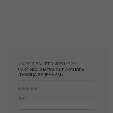
КАКВО Е ВАШЕТО МНЕНИЕ ЗА:
ЧИКО N0413 МЕКА СИЛИКОНОВА
ЛЪЖИЦА ЗЕЛЕНА 6М+
1
2
3
4
5
star
stars
stars
stars
stars
Име