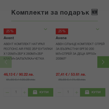
Комплекти за подарък 🆕
25%
25%
Avent
Avene
АВЕНТ КОМПЛЕКТ НАТУРАЛ
АВЕН СЛЪНЦЕ КОМПЛЕКТ СПРЕЙ
РЕСПОНС AIR FREE 2БР БУТИЛКИ
ЗА ВЪЗРАСТНИ SPF30 200
Х 125МЛ+2БР Х 260МЛ+2БР
МЛ+СПРЕЙ ЗА ДЕЦА SPF50+
КЛАПИ+ЗАЛЪГАЛКА+ЧЕТКА
200МЛ*
46,13 € / 90.22 лв.
27,41 € / 53.61 лв.
61,50 € / 120.28 лв.
36,55 € / 71.49 лв.
КУПИ
КУПИ