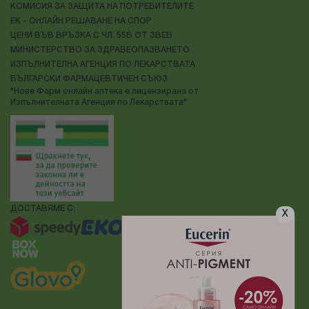
КОМИСИЯ ЗА ЗАЩИТА НА ПОТРЕБИТЕЛИТЕ
ЕК - ОНЛАЙН РЕШАВАНЕ НА СПОР
ЦЕНИ ВЪВ ВРЪЗКА С ЧЛ. 55Б ОТ ЗВЕБ
МИНИСТЕРСТВО ЗА ЗДРАВЕОПАЗВАНЕТО
ИЗПЪЛНИТЕЛНА АГЕНЦИЯ ПО ЛЕКАРСТВАТА
БЪЛГАРСКИ ФАРМАЦЕВТИЧЕН СЪЮЗ
"Нове Фарм онлайн аптека е лицензирана от
Изпълнителната Агенция по Лекарствата"
ДОСТАВЯМЕ С:
X