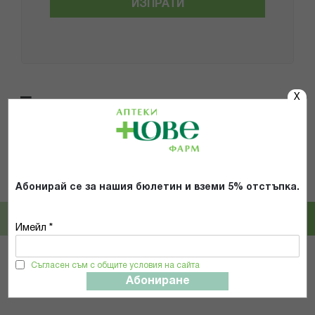
ИЗПРАТИ
X
Популярни в тази категория
Avent
Avent
Абонирай се за нашия бюлетин и вземи 5% отстъпка.
АВЕНТ БЪРЗ НАГРЕВАТЕЛ ЗА
АВЕНТ ЕДИНИЧНА
БУТИЛКИ ПРЕМИУМ SCF358/00
ЕЛЕКТРИЧЕСКА ПОМПА ЗА
КЪРМА ЕСЕНЦИАЛ SCF323/11
Имейл *
62,12 € / 121.50 лв.
87,58 € / 171.29 лв.
Съгласен съм с общите условия на сайта
КУПИ
КУПИ
Абониране