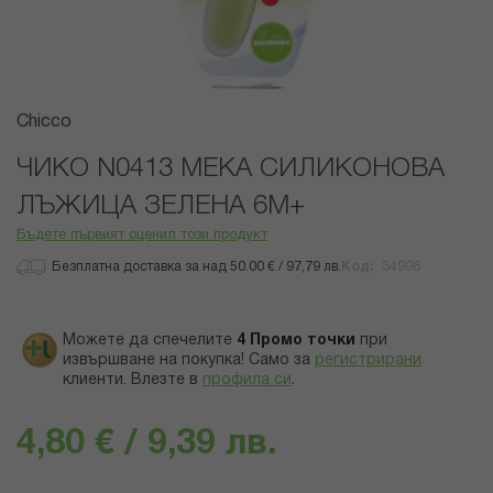
Преминете
Chicco
към
началото
ЧИКО N0413 МЕКА СИЛИКОНОВА
на
ЛЪЖИЦА ЗЕЛЕНА 6М+
галерия
със
Бъдете първият оценил този продукт
снимки
Безплатна доставка за над 50.00 € / 97,79 лв.
Код
34996
Можете да спечелите
4
Промо точки
при
извършване на покупка! Само за
регистрирани
клиенти.
Влезте в
профила си
.
4,80 € / 9,39 лв.