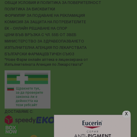
ОБЩИ УСЛОВИЯ И ПОЛИТИКА ЗА ПОВЕРИТЕЛНОСТ
ПОЛИТИКА ЗА БИСКВИТКИ
ФОРМУЛЯР ЗА ПОДАВАНЕ НА РЕКЛАМАЦИЯ
КОМИСИЯ ЗА ЗАЩИТА НА ПОТРЕБИТЕЛИТЕ
ЕК - ОНЛАЙН РЕШАВАНЕ НА СПОР
ЦЕНИ ВЪВ ВРЪЗКА С ЧЛ. 55Б ОТ ЗВЕБ
МИНИСТЕРСТВО ЗА ЗДРАВЕОПАЗВАНЕТО
ИЗПЪЛНИТЕЛНА АГЕНЦИЯ ПО ЛЕКАРСТВАТА
БЪЛГАРСКИ ФАРМАЦЕВТИЧЕН СЪЮЗ
"Нове Фарм онлайн аптека е лицензирана от
Изпълнителната Агенция по Лекарствата"
ДОСТАВЯМЕ С:
X