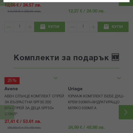
12,56 € / 24.57 лв.
12,27 € / 24.00 лв.
14,78 € / 28.91 лв.
КУПИ
КУПИ
Комплекти за подарък 🆕
25%
Avene
Uriage
АВЕН СЛЪНЦЕ КОМПЛЕКТ СПРЕЙ
ЮРИАЖ КОМПЛЕКТ БЕБЕ ДУШ-
ЗА ВЪЗРАСТНИ SPF30 200
КРЕМ 500МЛ+ХИДРАТИРАЩО
МЛ+СПРЕЙ ЗА ДЕЦА SPF50+
МЛЯКО 500МЛ A
200МЛ*
27,41 € / 53.61 лв.
24,99 € / 48.88 лв.
36,55 € / 71.49 лв.