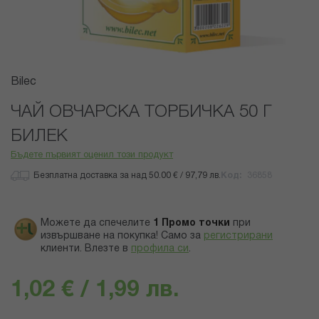
Преминете
Bilec
към
началото
ЧАЙ ОВЧАРСКА ТОРБИЧКА 50 Г
на
БИЛЕК
галерия
със
Бъдете първият оценил този продукт
снимки
Безплатна доставка за над 50.00 € / 97,79 лв.
Код
36858
Можете да спечелите
1
Промо точки
при
извършване на покупка! Само за
регистрирани
клиенти.
Влезте в
профила си
.
1,02 € / 1,99 лв.