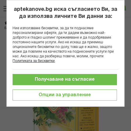
Прескачане
Търсене
Люб
Ко
към
aptekanove.bg иска съгласието Ви, за
съдържанието
Вход
да използва личните Ви данни за:
Начало
Здраве
Био продукти
Тинктури, билки и чайове
ЧАЙ ОВЧАРСКА ТОРБИЧКА 50 Г БИЛЕК
Ние използваме бисквитки, за да ти поднасяме
Билки и чайове
персонализирани оферти, да ти дадем възможно най-
доброто и гладко шопинг преживяване и да подобряваме
Преминете
постоянно нашите услуги. Ако не искаш да приемеш
опционалните бисквитки по-долу, това ще е жалко, защото
към
може да повлияе на качеството на поднесените услуги при
края
нас. Ако искаш да разбереш повече, молим, прочети
на
Политиката за бисквитки
.
галерията
на
изображенията
Получаване на съгласие
Опции за управление