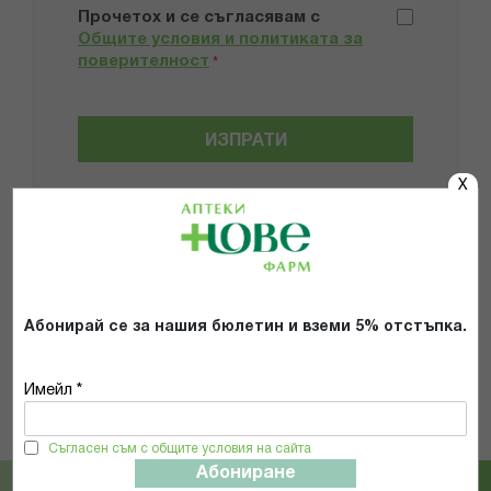
Прочетох и се съгласявам с
Общите условия и политиката за
поверителност
*
ИЗПРАТИ
X
Популярни в тази категория
Абонирай се за нашия бюлетин и вземи 5% отстъпка.
15%
Имейл *
THE GREEN BEAR
Prof.Dr.Pamukoff
THE GREEN BEAR SLIM BEAR ЧАЙ
СЛИМ ПАМ ЗА ЖЕНИ К-Т ДЕЛУКС
Съгласен съм с общите условия на сайта
ЗИМНА СЕЛЕКЦИЯ ЗА
КАПС Х 40 + САШЕТА X 20 ПРОФ.
Абониране
ОТСЛАБВАНЕ И ДЕТОКС 160ГР
ПАМУКОВ