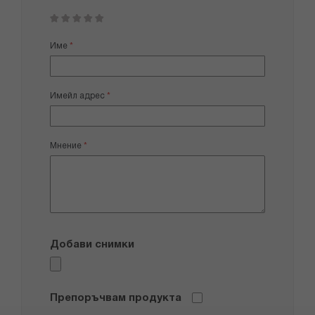
1
2
3
4
5
star
stars
stars
stars
stars
Име
Имейл адрес
Мнение
Добави снимки
Препоръчвам продукта