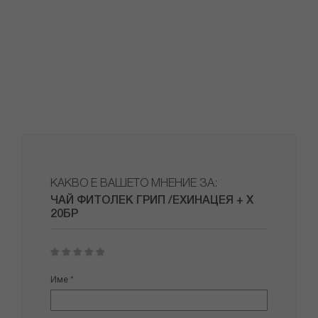
КАКВО Е ВАШЕТО МНЕНИЕ ЗА:
ЧАЙ ФИТОЛЕК ГРИП /ЕХИНАЦЕЯ + Х
20БР
1
2
3
4
5
star
stars
stars
stars
stars
Име