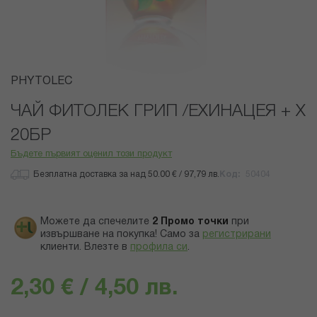
Преминете
PHYTOLEC
към
началото
ЧАЙ ФИТОЛЕК ГРИП /ЕХИНАЦЕЯ + Х
на
20БР
галерия
със
Бъдете първият оценил този продукт
снимки
Безплатна доставка за над 50.00 € / 97,79 лв.
Код
50404
Можете да спечелите
2
Промо точки
при
извършване на покупка! Само за
регистрирани
клиенти.
Влезте в
профила си
.
2,30 € / 4,50 лв.