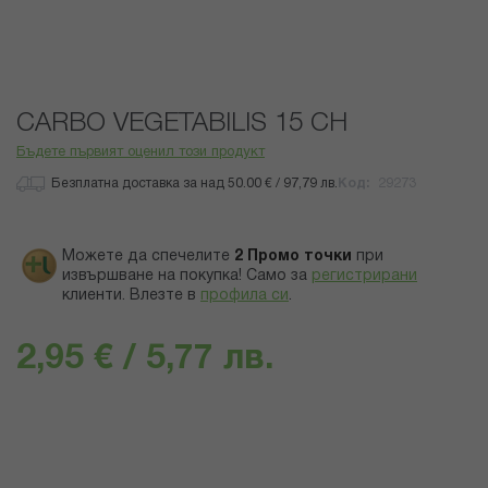
Преминете
CARBO VEGETABILIS 15 CH
към
началото
Бъдете първият оценил този продукт
на
Безплатна доставка за над 50.00 € / 97,79 лв.
Код
29273
галерия
със
снимки
Можете да спечелите
2
Промо точки
при
извършване на покупка! Само за
регистрирани
клиенти.
Влезте в
профила си
.
2,95 € / 5,77 лв.