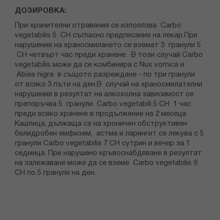
ДОЗИРОВКА:
При хранителни отравяния се изполлзва Carbo
vegetabilis 5 CH съгласно предписание на лекар.При
нарушения на храносмилането се вземат 3 гранули 5
CH четвърт час преди хранене. В този случай Carbo
vegetabilis може да се комбинира с Nux vomica и
Abies nigra в същото разреждане - по три гранули
от всяко 3 пъти на ден.В случай на храносмилателни
нарушения в резултат на алкохолна зависимост се
препоръчва 5 гранули Carbo vegetabili 5 CH 1 час
преди всяко хранене в продължение на 2 месеца
Кашлица, дължаща се на хроничен обструктивен
белидробен емфизем, астма и ларингит се лекува с 5
гранули Carbo vegetabilis 7 CH сутрин и вечер за 1
седмица. При нарушено кръвоснабдяване в резултат
на залежаване може да се вземе Carbo vegetabilis 9
CH по 5 гранули на ден.