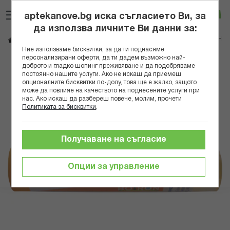
Прескачане
Търсене
Люб
Ко
към
aptekanove.bg иска съгласието Ви, за
съдържанието
Вход
да използва личните Ви данни за:
CARBO VEGETABILIS 15 CH
Начало
Здраве
Хомеопатия
Монопрепарати
Ние използваме бисквитки, за да ти поднасяме
персонализирани оферти, да ти дадем възможно най-
Преминете
доброто и гладко шопинг преживяване и да подобряваме
постоянно нашите услуги. Ако не искаш да приемеш
към
опционалните бисквитки по-долу, това ще е жалко, защото
края
може да повлияе на качеството на поднесените услуги при
на
нас. Ако искаш да разбереш повече, молим, прочети
галерията
Политиката за бисквитки
.
на
изображенията
Получаване на съгласие
Опции за управление