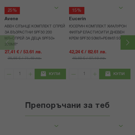
25%
15%
Avene
Eucerin
АВЕН СЛЪНЦЕ КОМПЛЕКТ СПРЕЙ
ЮСЕРИН КОМПЛЕКТ ХИАЛУРОН
ЗА ВЪЗРАСТНИ SPF30 200
ФИЛЪР ЕЛАСТИСИТИ ДНЕВЕН
МЛ+СПРЕЙ ЗА ДЕЦА SPF50+
КРЕМ SPF30 50МЛ+РЕФИЛ 50МЛ
200МЛ*
27,41 € / 53.61 лв.
42,24 € / 82.61 лв.
36,55 € / 71.49 лв.
49,69 € / 97.19 лв.
КУПИ
КУПИ
Препоръчани за теб