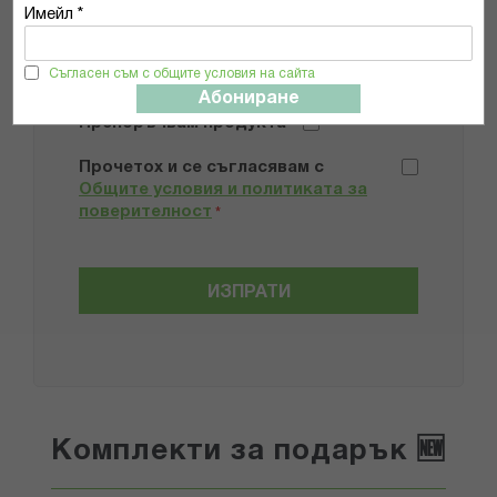
Имейл *
Добави снимки
Съгласен съм с общите условия на сайта
Абониране
Препоръчвам продукта
Прочетох и се съгласявам с
Общите условия и политиката за
поверителност
*
ИЗПРАТИ
Комплекти за подарък 🆕