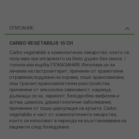
ОПИСАНИЕ
CARBO VEGETABILIS 15 CH
Carbo vegetabilis е хомеопатично лекарство, което се
получава при изгарянето на бяло дърво без смола /
топола или върба/.ПОКАЗАНИЯ; Използва се за
лечение на гастроентерит, причинен от хранителни
отравяния,подуване на корема, лошо храносмилане,
лош транзит,храносмилателни разстройства,
причинени от алкохолна зависимост, кашлица,
дължаща се на ларингит, белодробен емфизем и
астма ,цианоза, дерматологични заболявания,
причинени от лоша циркулация на кръвта. Carbo
vegetabilis e част от хомеопатичните лекарства,
които се използват в периода на възстановяване на
пациенти след боледуване.