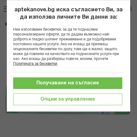
Прескачане
Търсене
Люб
Ко
към
aptekanove.bg иска съгласието Ви, за
съдържанието
Вход
да използва личните Ви данни за:
CAPSICUM ANUUM 5CH
Начало
Здраве
Хомеопатия
Монопрепарати
Ние използваме бисквитки, за да ти поднасяме
персонализирани оферти, да ти дадем възможно най-
Преминете
доброто и гладко шопинг преживяване и да подобряваме
постоянно нашите услуги. Ако не искаш да приемеш
към
опционалните бисквитки по-долу, това ще е жалко, защото
края
може да повлияе на качеството на поднесените услуги при
на
нас. Ако искаш да разбереш повече, молим, прочети
галерията
Политиката за бисквитки
.
на
изображенията
Получаване на съгласие
Опции за управление