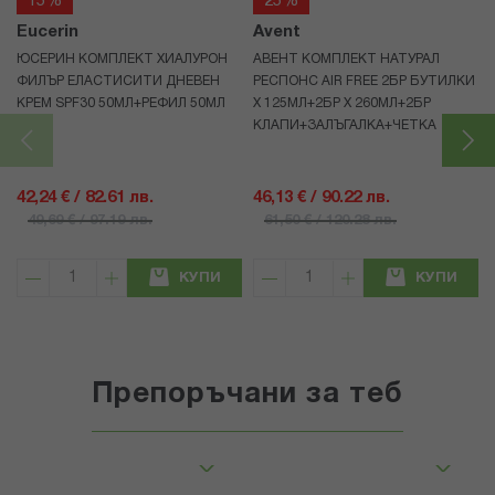
15%
25%
Eucerin
Avent
ЮСЕРИН КОМПЛЕКТ ХИАЛУРОН
АВЕНТ КОМПЛЕКТ НАТУРАЛ
ФИЛЪР ЕЛАСТИСИТИ ДНЕВЕН
РЕСПОНС AIR FREE 2БР БУТИЛКИ
КРЕМ SPF30 50МЛ+РЕФИЛ 50МЛ
Х 125МЛ+2БР Х 260МЛ+2БР
КЛАПИ+ЗАЛЪГАЛКА+ЧЕТКА
42,24 € / 82.61 лв.
46,13 € / 90.22 лв.
49,69 € / 97.19 лв.
61,50 € / 120.28 лв.
КУПИ
КУПИ
Препоръчани за теб