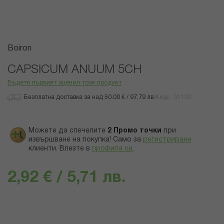
Преминете
Boiron
към
началото
CAPSICUM ANUUM 5CH
на
Бъдете първият оценил този продукт
галерия
със
Безплатна доставка за над 50.00 € / 97,79 лв.
Код
31120
снимки
Можете да спечелите
2
Промо точки
при
извършване на покупка! Само за
регистрирани
клиенти.
Влезте в
профила си
.
2,92 € / 5,71 лв.