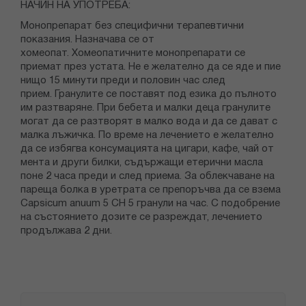
НАЧИН НА УПОТРЕБА:
Монопрепарат без специфични терапевтични
показания. Назначава се от
хомеопат. Хомеопатичните монопрепарати се
приемат през устата. Не е желателно да се яде и пие
нищо 15 минути преди и половин час след
прием. Гранулите се поставят под езика до пълното
им разтваряне. При бебета и малки деца гранулите
могат да се разтворят в малко вода и да се дават с
малка лъжичка. По време на лечението е желателно
да се избягва консумацията на цигари, кафе, чай от
мента и други билки, съдържащи етерични масла
поне 2 часа преди и след приема. За облекчаване на
пареща болка в уретрата се препоръчва да се взема
Capsicum anuum 5 CH 5 гранули на час. С подобрение
на състоянието дозите се разреждат, лечението
продължава 2 дни.