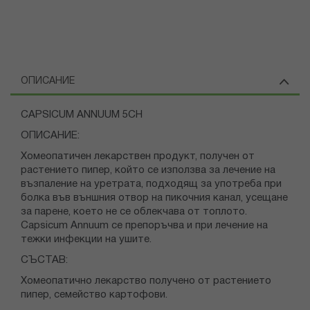
ОПИСАНИЕ
CAPSICUM ANNUUM 5CH
ОПИСАНИЕ:
Хомеопатичен лекарствен продукт, получен от
растението пипер, който се използва за лечение на
възпаление на уретрата, подходящ за употреба при
болка във външния отвор на пикочния канал, усещане
за парене, което не се облекчава от топлото.
Capsicum Annuum се препоръчва и при лечение на
тежки инфекции на ушите.
СЪСТАВ:
Хомеопатично лекарство получено от растението
пипер, семейство картофови.