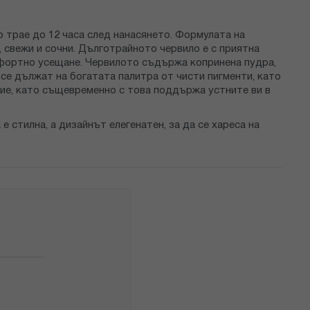
 трае до 12 часа след нанасянето. Формулата на
, свежи и сочни. Дълготрайното червило е с приятна
омфортно усещане. Червилото съдържа копринена пудра,
r се дължат на богатата палитра от чисти пигменти, като
ие, като същевременно с това поддържа устните ви в
 стилна, а дизайнът елегенатен, за да се хареса на