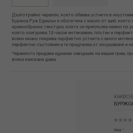
снимки
Дълготрайно червило, което обвива устните в неустоим
Буржоа Руж Едишън е обогатена с масло от ший, което х
кремообразна текстура, която се приплъзва нежно по у
която осигурява 12-часов интензивен, плътен и перфекте
всеки нюанс покрива перфектно устните с много интенз
перфектно състояние и ги предпазва от изсушаване и на
Червилото придава идеален завършек на вашия грим, пра
всяка изискана дама.
КАКВО 
БУРЖОА
1
2
3
4
5
star
stars
stars
stars
stars
Име