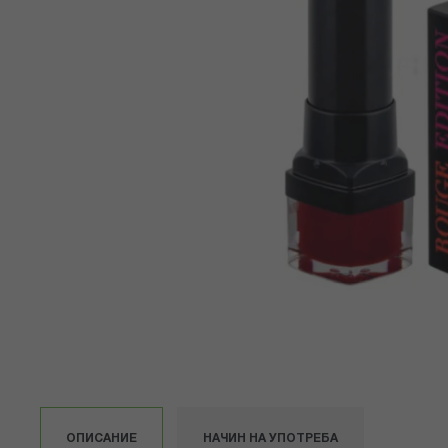
Преминете
към
началото
на
галерия
със
ОПИСАНИЕ
НАЧИН НА УПОТРЕБА