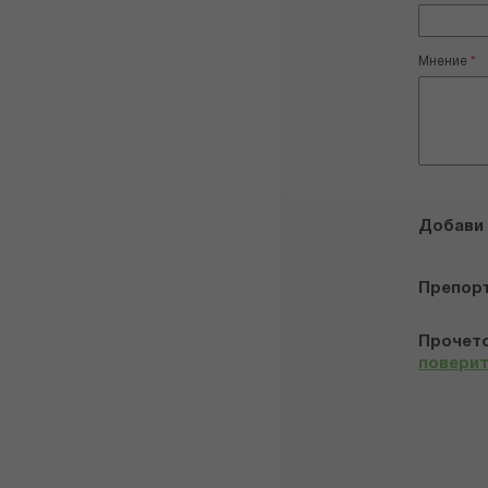
Мнение
Добави
Препор
Прочето
повери