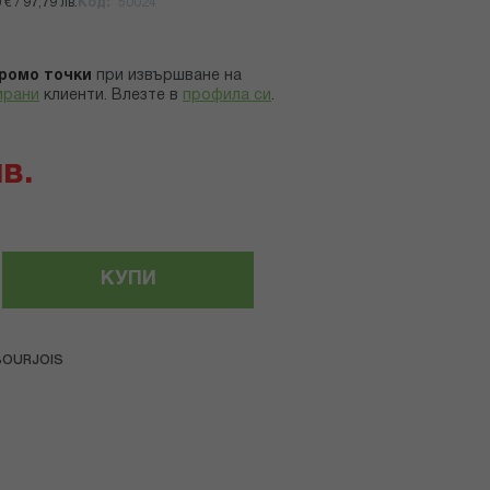
€ / 97,79 лв.
Код
50024
ромо точки
при извършване на
ирани
клиенти.
Влезте в
профила си
.
лв.
КУПИ
BOURJOIS