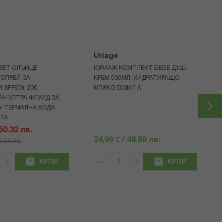
Uriage
 SET СЛЪНЦЕ
ЮРИАЖ КОМПЛЕКТ БЕБЕ ДУШ-
СПРЕЙ ЗА
КРЕМ 500МЛ+ХИДРАТИРАЩО
 SPF50+ 200
МЛЯКО 500МЛ A
Н УЛТРА ФЛУИД ЗА
+ ТЕРМАЛНА ВОДА
НТА
 50.32 лв.
24,99 € / 48.88 лв.
71.90 лв.
КУПИ
КУПИ