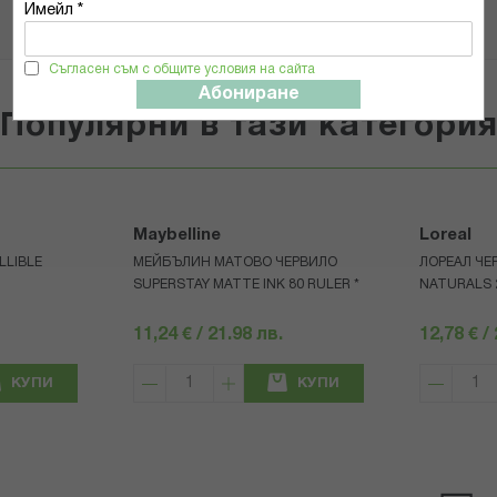
Имейл *
Съгласен съм с общите условия на сайта
Абониране
Популярни в тази категори
Maybelline
Loreal
LLIBLE
МЕЙБЪЛИН МАТОВО ЧЕРВИЛО
ЛОРЕАЛ ЧЕ
SUPERSTAY MATTE INK 80 RULER *
NATURALS 
11,24 € / 21.98 лв.
12,78 € /
КУПИ
КУПИ