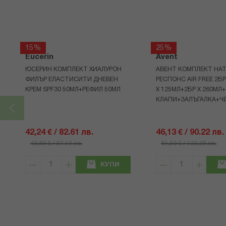
15%
25%
Eucerin
Avent
ЮСЕРИН КОМПЛЕКТ ХИАЛУРОН
АВЕНТ КОМПЛЕКТ НАТ
ФИЛЪР ЕЛАСТИСИТИ ДНЕВЕН
РЕСПОНС AIR FREE 2Б
КРЕМ SPF30 50МЛ+РЕФИЛ 50МЛ
Х 125МЛ+2БР Х 260МЛ
КЛАПИ+ЗАЛЪГАЛКА+Ч
42,24 € / 82.61 лв.
46,13 € / 90.22 лв.
49,69 € / 97.19 лв.
61,50 € / 120.28 лв.
КУПИ