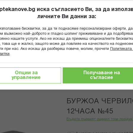
ptekanove.bg иска съгласието Ви, за да използ
личните Ви данни за:
ПОПИТАЙ Ф
използваме бисквитки, за да ти поднасяме персонализирани оферти, да
Търсене
м възможно най-доброто и гладко шопинг преживяване и да подобряв
оянно нашите услуги. Ако не искаш да приемеш опционалните бисквитк
КА
ГРИЖА ЗА МАЙКАТА И ДЕТЕТО
ХРАНИТЕЛНИ ДОБАВКИ
, това ще е жалко, защото може да повлияе на качеството на поднесен
ги при нас. Ако искаш да разбереш повече, молим, прочети
Политиката 
витки
.
тни
БУРЖОА ЧЕРВИЛО РУЖ ЕДИШЪН 12ЧАСА №45
Опции за
Получаване на
управление
съгласие
BOURJOIS
Трайно ниска цена онлайн
БУРЖОА ЧЕРВИ
12ЧАСА №45
Бъдете първият оценил този продук