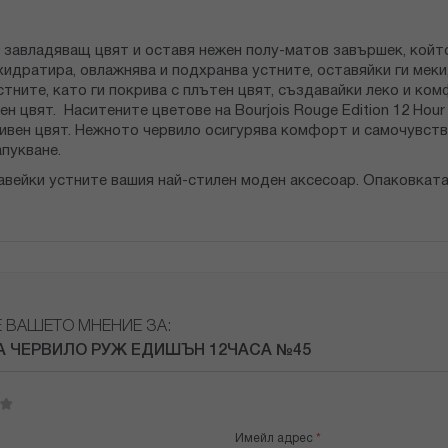
 завладяващ цвят и оставя нежен полу-матов завършек, който
идратира, овлажнява и подхранва устните, оставяйки ги меки
стните, като ги покрива с плътен цвят, създавайки леко и к
н цвят. Наситените цветове на Bourjois Rouge Edition 12 Hou
ивен цвят. Нежното червило осигурява комфорт и самочувств
пукване.
вейки устните вашия най-стилен моден аксесоар. Опаковката е
Е ВАШЕТО МНЕНИЕ ЗА:
 ЧЕРВИЛО РУЖ ЕДИШЪН 12ЧАСА №45
Имейл адрес