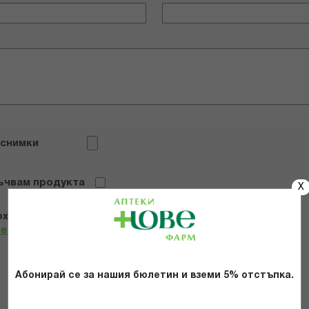
 снимки
ъчвам продукта
X
х и се съгласявам с
Общите условия и политиката за
телност
*
Абонирай се за нашия бюлетин и вземи 5% отстъпка.
ИЗПРАТИ