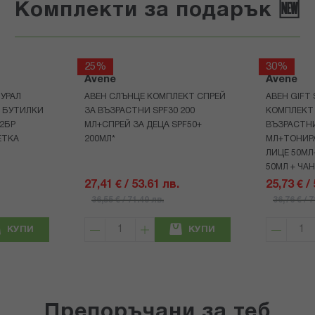
Комплекти за подарък 🆕
25%
30%
Avene
Avene
УРАЛ
АВЕН СЛЪНЦЕ КОМПЛЕКТ СПРЕЙ
АВЕН GIFT
Р БУТИЛКИ
ЗА ВЪЗРАСТНИ SPF30 200
КОМПЛЕКТ 
+2БР
МЛ+СПРЕЙ ЗА ДЕЦА SPF50+
ВЪЗРАСТНИ
ЕТКА
200МЛ*
МЛ+ТОНИРА
ЛИЦЕ 50МЛ
50МЛ + ЧА
27,41 € / 53.61 лв.
25,73 € /
36,55 € / 71.49 лв.
36,76 € / 
КУПИ
КУПИ
Препоръчани за теб