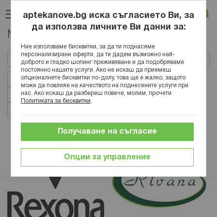
Прескачане
Търсене
Люб
Ко
към
aptekanove.bg иска съгласието Ви, за
съдържанието
Вход
да използва личните Ви данни за:
Марки
Ние използваме бисквитки, за да ти поднасяме
персонализирани оферти, да ти дадем възможно най-
доброто и гладко шопинг преживяване и да подобряваме
постоянно нашите услуги. Ако не искаш да приемеш
опционалните бисквитки по-долу, това ще е жалко, защото
ВСИЧКИ
0 - 9
A
B
C
D
E
F
G
H
може да повлияе на качеството на поднесените услуги при
нас. Ако искаш да разбереш повече, молим, прочети
I
J
K
L
M
N
O
P
Q
R
S
T
Политиката за бисквитки
.
U
V
W
X
Y
Z
Получаване на съгласие
Опции за управление