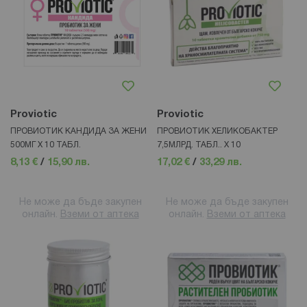
Proviotic
Proviotic
ПРОВИОТИК КАНДИДА ЗА ЖЕНИ
ПРОВИОТИК ХЕЛИКОБАКТЕР
500МГ Х 10 ТАБЛ.
7,5МЛРД. ТАБЛ.. X 10
8,13 €
/
15,90 лв.
17,02 €
/
33,29 лв.
Не може да бъде закупен
Не може да бъде закупен
онлайн.
Вземи от аптека
онлайн.
Вземи от аптека