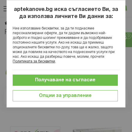
Прескачане
Търсене
Люб
Ко
към
aptekanove.bg иска съгласието Ви, за
съдържанието
Вход
да използва личните Ви данни за:
Proviotic
Начало
Марки
Ние използваме бисквитки, за да ти поднасяме
Proviotic
персонализирани оферти, да ти дадем възможно най-
доброто и гладко шопинг преживяване и да подобряваме
постоянно нашите услуги. Ако не искаш да приемеш
опционалните бисквитки по-долу, това ще е жалко, защото
може да повлияе на качеството на поднесените услуги при
нас. Ако искаш да разбереш повече, молим, прочети
Политиката за бисквитки
.
Получаване на съгласие
Опции за управление
Позиция