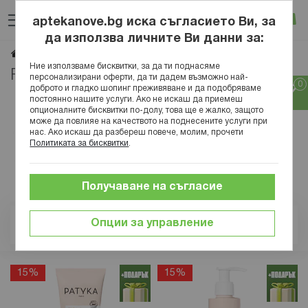
Прескачане
Търсене
Люб
Ко
към
aptekanove.bg иска съгласието Ви, за
съдържанието
Вход
да използва личните Ви данни за:
PATYKA
- Страница 2
Начало
Марки
PATYKA
Ние използваме бисквитки, за да ти поднасяме
PATYKA | Страница 2
персонализирани оферти, да ти дадем възможно най-
доброто и гладко шопинг преживяване и да подобряваме
постоянно нашите услуги. Ако не искаш да приемеш
опционалните бисквитки по-долу, това ще е жалко, защото
може да повлияе на качеството на поднесените услуги при
нас. Ако искаш да разбереш повече, молим, прочети
Политиката за бисквитки
.
Получаване на съгласие
Опции за управление
Позиция
15%
15%