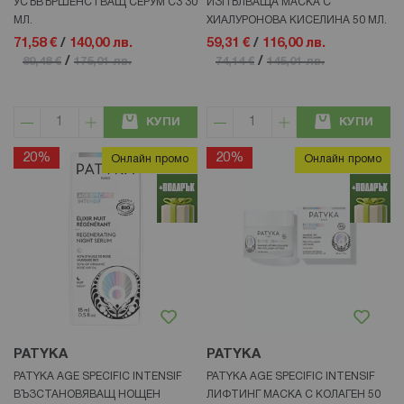
УСЪВЪРШЕНСТВАЩ СЕРУМ C3 30
ИЗПЪЛВАЩА МАСКА С
МЛ.
ХИАЛУРОНОВА КИСЕЛИНА 50 МЛ.
71,58 €
/
140,00 лв.
59,31 €
/
116,00 лв.
/
/
89,48 €
175,01 лв.
74,14 €
145,01 лв.
КУПИ
КУПИ
20%
20%
Онлайн промо
Онлайн промо
PATYKA
PATYKA
PATYKA AGE SPECIFIC INTENSIF
PATYKA AGE SPECIFIC INTENSIF
ВЪЗСТАНОВЯВАЩ НОЩЕН
ЛИФТИНГ МАСКА С КОЛАГЕН 50