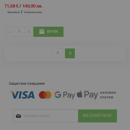
71,58 €
/
140,00 лв.
/
89,48 €
175,01 лв.
КУПИ
Страница
Страница
Назад
Страница
В момента четете страница
1
2
Защитени плащания
АБОНИРАНЕ