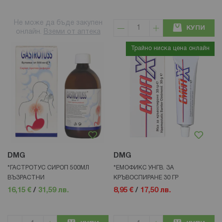
Не може да бъде закупен
КУПИ
онлайн.
Вземи от аптека
Трайно ниска цена онлайн
DMG
DMG
*ГАСТРОТУС СИРОП 500МЛ
*ЕМОФИКС УНГВ. ЗА
ВЪЗРАСТНИ
КРЪВОСПИРАНЕ 30 ГР
16,15 €
/
31,59 лв.
8,95 €
/
17,50 лв.