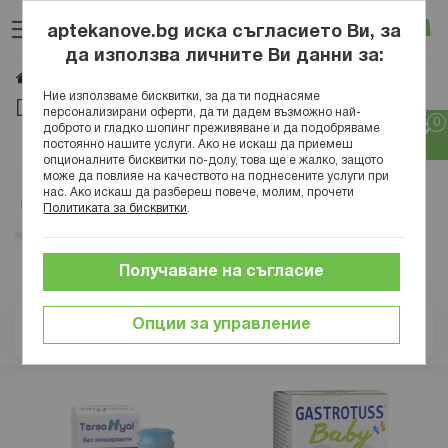
Прескачане
Търсене
Люб
Ко
към
aptekanove.bg иска съгласието Ви, за
съдържанието
Вход
да използва личните Ви данни за:
DMG
Начало
Марки
Ние използваме бисквитки, за да ти поднасяме
DMG
персонализирани оферти, да ти дадем възможно най-
доброто и гладко шопинг преживяване и да подобряваме
постоянно нашите услуги. Ако не искаш да приемеш
опционалните бисквитки по-долу, това ще е жалко, защото
може да повлияе на качеството на поднесените услуги при
нас. Ако искаш да разбереш повече, молим, прочети
Политиката за бисквитки
.
Получаване на съгласие
Опции за управление
Позиция