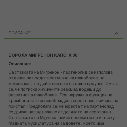
ОПИСАНИЕ
БОРОЛА МИГРЕНОН КАПС. Х 30
Описание:
Съставката на Мигренон - партенолид се използва
отдавна за предотвратяване на главоболие, но
механизмът на действие не е напълно проучен. Смята
се, че потиска химичните реакции, водещи до
развитие на главоболие . При нарушена функция на
тромбоцитите сеосвобождава серотонин, причина за
пристъп. Предполага се, че ефектът на партенолид
се дължи на задържане отделянето на серотонин .
Съставката на Migrenon влияе положително и върху
гладката мускулатура на съдовете , което има