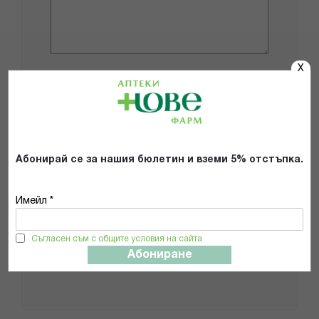
X
Добави снимки
Препоръчвам продукта
Абонирай се за нашия бюлетин и вземи 5% отстъпка.
Прочетох и се съгласявам с
Общите условия и политиката за
поверителност
*
Имейл *
Съгласен съм с общите условия на сайта
ИЗПРАТИ
Абониране