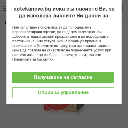
Прескачане
Търсене
Люб
Ко
към
aptekanove.bg иска съгласието Ви, за
съдържанието
Вход
да използва личните Ви данни за:
*БОРОЛА МИГРЕНОН КАПС. Х 30
Начало
Здраве
Болка
Ние използваме бисквитки, за да ти поднасяме
персонализирани оферти, да ти дадем възможно най-
Преминете
доброто и гладко шопинг преживяване и да подобряваме
постоянно нашите услуги. Ако не искаш да приемеш
към
опционалните бисквитки по-долу, това ще е жалко, защото
края
може да повлияе на качеството на поднесените услуги при
на
нас. Ако искаш да разбереш повече, молим, прочети
галерията
Политиката за бисквитки
.
на
изображенията
Получаване на съгласие
Опции за управление