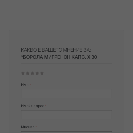
КАКВО Е ВАШЕТО МНЕНИЕ ЗА:
*БОРОЛА МИГРЕНОН КАПС. Х 30
1
2
3
4
5
star
stars
stars
stars
stars
Име
Имейл адрес
Мнение