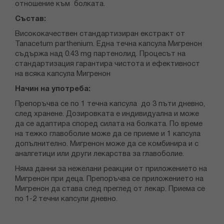
отношение към болката.
Състав:
Висококачествен стандартизиран екстракт от
Tanacetum parthenium. Една течна капсула Мигренон
съдържа над 0.43 mg партенолид. Процесът на
стандартизация гарантира чистота и ефективност
на всяка капсула Мигренон
Начин на употреба:
Препоръчва се по 1 течна капсула до 3 пъти дневно,
след хранене. Дозировката е индивидуална и може
да се адаптира според силата на болката. По време
на тежко главоболие може да се приеме и 1 капсула
допълнително. Мигренон може да се комбинира и с
аналгетици или други лекарства за главоболие.
Няма данни за нежелани реакции от приложението на
Мигренон при деца. Препоръчва се приложението на
Мигренон да става след преглед от лекар. Приема се
по 1-2 течни капсули дневно.