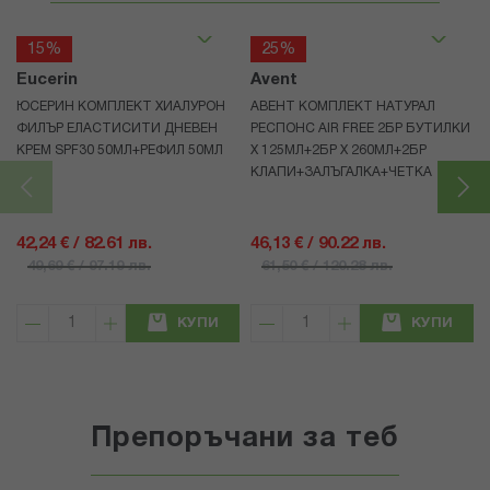
15%
25%
Eucerin
Avent
ЮСЕРИН КОМПЛЕКТ ХИАЛУРОН
АВЕНТ КОМПЛЕКТ НАТУРАЛ
ФИЛЪР ЕЛАСТИСИТИ ДНЕВЕН
РЕСПОНС AIR FREE 2БР БУТИЛКИ
КРЕМ SPF30 50МЛ+РЕФИЛ 50МЛ
Х 125МЛ+2БР Х 260МЛ+2БР
КЛАПИ+ЗАЛЪГАЛКА+ЧЕТКА
42,24 € / 82.61 лв.
46,13 € / 90.22 лв.
49,69 € / 97.19 лв.
61,50 € / 120.28 лв.
КУПИ
КУПИ
Препоръчани за теб