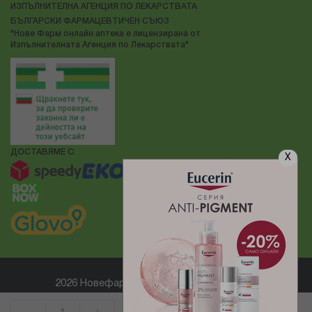
ИЗПЪЛНИТЕЛНА АГЕНЦИЯ ПО ЛЕКАРСТВАТА
БЪЛГАРСКИ ФАРМАЦЕВТИЧЕН СЪЮЗ
"Нове Фарм онлайн аптека е лицензирана от
Изпълнителната Агенция по Лекарствата"
ДОСТАВЯМЕ С:
X
2026 Новефарм ® Всички права запазени
Електронен магазин
разработен и поддържан от