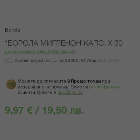
Преминете
Borola
към
началото
*БОРОЛА МИГРЕНОН КАПС. Х 30
на
Бъдете първият оценил този продукт
галерия
със
Безплатна доставка за над 50.00 € / 97,79 лв.
Код
24673
снимки
Можете да спечелите
9
Промо точки
при
извършване на покупка! Само за
регистрирани
клиенти.
Влезте в
профила си
.
9,97 € / 19,50 лв.