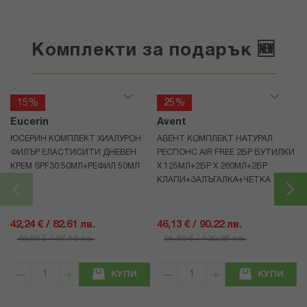
Комплекти за подарък 🆕
15%
25%
Eucerin
Avent
ЮСЕРИН КОМПЛЕКТ ХИАЛУРОН
АВЕНТ КОМПЛЕКТ НАТУРАЛ
ФИЛЪР ЕЛАСТИСИТИ ДНЕВЕН
РЕСПОНС AIR FREE 2БР БУТИЛКИ
КРЕМ SPF30 50МЛ+РЕФИЛ 50МЛ
Х 125МЛ+2БР Х 260МЛ+2БР
КЛАПИ+ЗАЛЪГАЛКА+ЧЕТКА
42,24 € / 82.61 лв.
46,13 € / 90.22 лв.
49,69 € / 97.19 лв.
61,50 € / 120.28 лв.
КУПИ
КУПИ