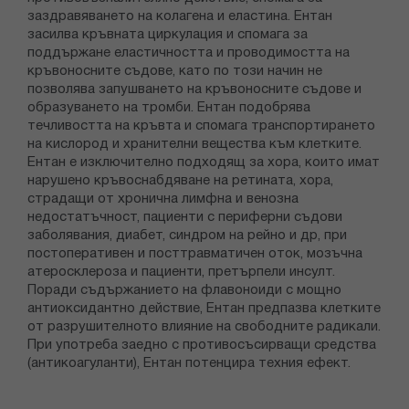
заздравяването на колагена и еластина. Ентан
засилва кръвната циркулация и спомага за
поддържане еластичността и проводимостта на
кръвоносните съдове, като по този начин не
позволява запушването на кръвоносните съдове и
образуването на тромби. Ентан подобрява
течливостта на кръвта и спомага транспортирането
на кислород и хранителни вещества към клетките.
Ентан е изключително подходящ за хора, които имат
нарушено кръвоснабдяване на ретината, хора,
страдащи от хронична лимфна и венозна
недостатъчност, пациенти с периферни съдови
заболявания, диабет, синдром на рейно и др, при
постоперативен и посттравматичен оток, мозъчна
атеросклероза и пациенти, претърпели инсулт.
Поради съдържанието на флавоноиди с мощно
антиоксидантно действие, Ентан предпазва клетките
от разрушителното влияние на свободните радикали.
При употреба заедно с противосъсирващи средства
(антикоагуланти), Ентан потенцира техния ефект.