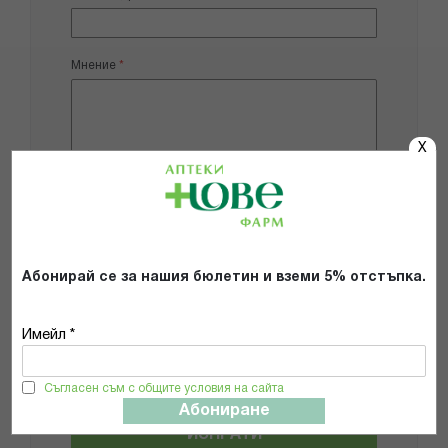
Мнение
X
Добави снимки
Абонирай се за нашия бюлетин и вземи 5% отстъпка.
Препоръчвам продукта
Прочетох и се съгласявам с
Имейл *
Общите условия и политиката за
поверителност
*
Съгласен съм с общите условия на сайта
Абониране
ИЗПРАТИ