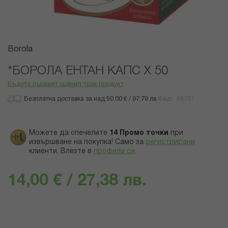
Преминете
Borola
към
началото
*БОРОЛА ЕНТАН КАПС Х 50
на
Бъдете първият оценил този продукт
галерия
със
Безплатна доставка за над 50.00 € / 97,79 лв.
Код
88787
снимки
Можете да спечелите
14
Промо точки
при
извършване на покупка! Само за
регистрирани
клиенти.
Влезте в
профила си
.
14,00 € / 27,38 лв.