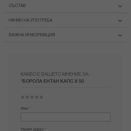
СЪСТАВ
НАЧИН НА УПОТРЕБА
ВАЖНА ИНФОРМАЦИЯ
КАКВО Е ВАШЕТО МНЕНИЕ ЗА:
*БОРОЛА ЕНТАН КАПС Х 50
1
2
3
4
5
star
stars
stars
stars
stars
Име
Имейл адрес