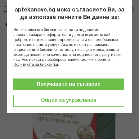
Прескачане
Търсене
Люб
Ко
към
aptekanove.bg иска съгласието Ви, за
съдържанието
Вход
да използва личните Ви данни за:
*БОРОЛА ЕНТАН КАПС Х 50
Начало
Здраве
Сърдечно-съдови проблеми
Ние използваме бисквитки, за да ти поднасяме
персонализирани оферти, да ти дадем възможно най-
Преминете
доброто и гладко шопинг преживяване и да подобряваме
постоянно нашите услуги. Ако не искаш да приемеш
към
опционалните бисквитки по-долу, това ще е жалко, защото
края
може да повлияе на качеството на поднесените услуги при
на
нас. Ако искаш да разбереш повече, молим, прочети
галерията
Политиката за бисквитки
.
на
изображенията
Получаване на съгласие
Опции за управление