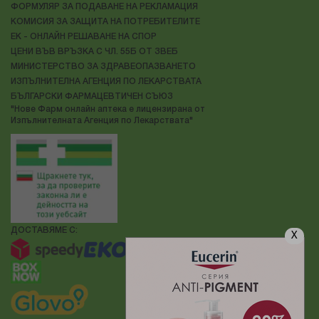
ФОРМУЛЯР ЗА ПОДАВАНЕ НА РЕКЛАМАЦИЯ
КОМИСИЯ ЗА ЗАЩИТА НА ПОТРЕБИТЕЛИТЕ
ЕК - ОНЛАЙН РЕШАВАНЕ НА СПОР
ЦЕНИ ВЪВ ВРЪЗКА С ЧЛ. 55Б ОТ ЗВЕБ
МИНИСТЕРСТВО ЗА ЗДРАВЕОПАЗВАНЕТО
ИЗПЪЛНИТЕЛНА АГЕНЦИЯ ПО ЛЕКАРСТВАТА
БЪЛГАРСКИ ФАРМАЦЕВТИЧЕН СЪЮЗ
"Нове Фарм онлайн аптека е лицензирана от
Изпълнителната Агенция по Лекарствата"
ДОСТАВЯМЕ С:
X