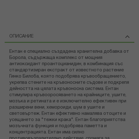
ОПИСАНИЕ
Ентан е специално създадена хранителна добавка от
Борола, съдържаща комплекс от мощния
антиоксидант проантоцианидин, в комбинация със
стандартизиран екстракт от известното растение
Гинко Билоба, която подобрява кръвообращението,
укрепва стените на кръвоносните съдове и подкрепя
дейността на цялата кръвоносна система. Ентан
стимулира кръвооросяването на крайниците, ушите,
мозъка и ретината и е изключително ефективен при
разширени вени, хемороиди, шум в ушите и
световъртеж. Ентан ефективно намалява отоците и
усещането за "тежки крака". Ентан благоприятства
мозъчната функция и подобрява паметта и
концентрацията. Ентан има силно
противовъзпалителлно действие, спомага за