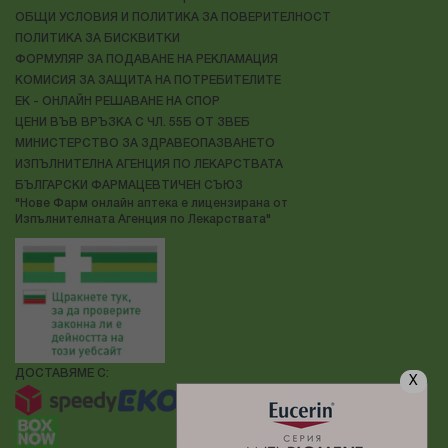
ОБЩИ УСЛОВИЯ И ПОЛИТИКА ЗА ПОВЕРИТЕЛНОСТ
ПОЛИТИКА ЗА БИСКВИТКИ
ФОРМУЛЯР ЗА ПОДАВАНЕ НА РЕКЛАМАЦИЯ
КОМИСИЯ ЗА ЗАЩИТА НА ПОТРЕБИТЕЛИТЕ
ЕК - ОНЛАЙН РЕШАВАНЕ НА СПОР
ЦЕНИ ВЪВ ВРЪЗКА С ЧЛ. 55Б ОТ ЗВЕБ
МИНИСТЕРСТВО ЗА ЗДРАВЕОПАЗВАНЕТО
ИЗПЪЛНИТЕЛНА АГЕНЦИЯ ПО ЛЕКАРСТВАТА
БЪЛГАРСКИ ФАРМАЦЕВТИЧЕН СЪЮЗ
"Нове Фарм онлайн аптека е лицензирана от
Изпълнителната Агенция по Лекарствата"
ДОСТАВЯМЕ С:
X