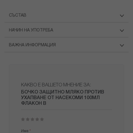
СЪСТАВ
НАЧИН НА УПОТРЕБА
ВАЖНА ИНФОРМАЦИЯ
КАКВО Е ВАШЕТО МНЕНИЕ ЗА:
БОЧКО ЗАЩИТНО МЛЯКО ПРОТИВ
УХАПВАНЕ ОТ НАСЕКОМИ 100МЛ
ФЛАКОН В
1
2
3
4
5
star
stars
stars
stars
stars
Име