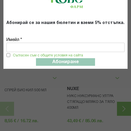
ИЗПРАТИ
Абонирай се за нашия бюлетин и вземи 5% отстъпка.
Имейл *
Съгласен съм с общите условия на сайта
Популярни в тази категория
Абониране
NUXE
СПРЕЙ БИО КИЛ 500 МЛ
НУКС НУКСУРИАНС УЛТРА
СТЯГАЩО МЛЯКО ЗА ТЯЛО
400МЛ
8,55 € / 16.72 лв.
43,49 € / 85.06 лв.