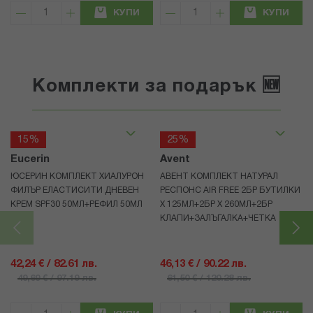
КУПИ
КУПИ
Комплекти за подарък 🆕
15%
25%
Eucerin
Avent
ЮСЕРИН КОМПЛЕКТ ХИАЛУРОН
АВЕНТ КОМПЛЕКТ НАТУРАЛ
ФИЛЪР ЕЛАСТИСИТИ ДНЕВЕН
РЕСПОНС AIR FREE 2БР БУТИЛКИ
КРЕМ SPF30 50МЛ+РЕФИЛ 50МЛ
Х 125МЛ+2БР Х 260МЛ+2БР
КЛАПИ+ЗАЛЪГАЛКА+ЧЕТКА
42,24 € / 82.61 лв.
46,13 € / 90.22 лв.
49,69 € / 97.19 лв.
61,50 € / 120.28 лв.