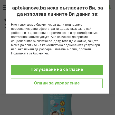
Прескачане
Търсене
Люб
Ко
към
aptekanove.bg иска съгласието Ви, за
съдържанието
Вход
да използва личните Ви данни за:
Начало
Козметика
Козметика за тяло
БОЧКО ЗАЩИТНО МЛЯКО ПРОТИВ УХАПВАНЕ ОТ НАСЕКОМИ 100МЛ
Ние използваме бисквитки, за да ти поднасяме
ФЛАКОН В
персонализирани оферти, да ти дадем възможно най-
доброто и гладко шопинг преживяване и да подобряваме
постоянно нашите услуги. Ако не искаш да приемеш
Преминете
опционалните бисквитки по-долу, това ще е жалко, защото
към
може да повлияе на качеството на поднесените услуги при
нас. Ако искаш да разбереш повече, молим, прочети
края
Политиката за бисквитки
.
на
галерията
на
Получаване на съгласие
изображенията
Опции за управление