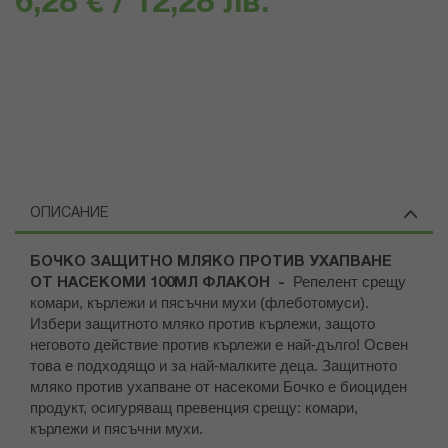
6,28 € / 12,28 лв.
ОПИСАНИЕ
БОЧКО ЗАЩИТНО МЛЯКО ПРОТИВ УХАПВАНЕ
Репелент срещу
ОТ НАСЕКОМИ 100МЛ ФЛАКОН -
комари, кърлежи и пясъчни мухи (флеботомуси).
Избери защитното мляко против кърлежи, защото
неговото действие против кърлежи е най-дълго! Освен
това е подходящо и за най-малките деца. Защитното
мляко против ухапване от насекоми Бочко е биоциден
продукт, осигуряващ превенция срещу: комари,
кърлежи и пясъчни мухи.