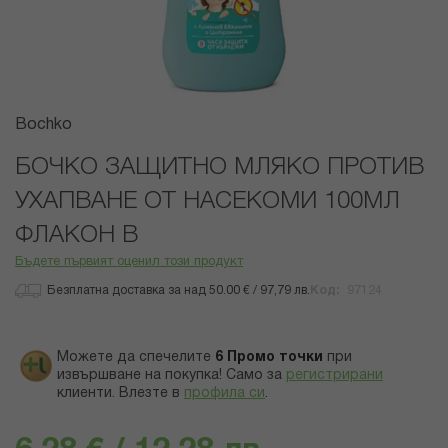
Преминете
Bochko
към
началото
БОЧКО ЗАЩИТНО МЛЯКО ПРОТИВ
на
УХАПВАНЕ ОТ НАСЕКОМИ 100МЛ
галерия
със
ФЛАКОН В
снимки
Бъдете първият оценил този продукт
Безплатна доставка за над 50.00 € / 97,79 лв.
Код
97124
Можете да спечелите
6
Промо точки
при
извършване на покупка! Само за
регистрирани
клиенти.
Влезте в
профила си
.