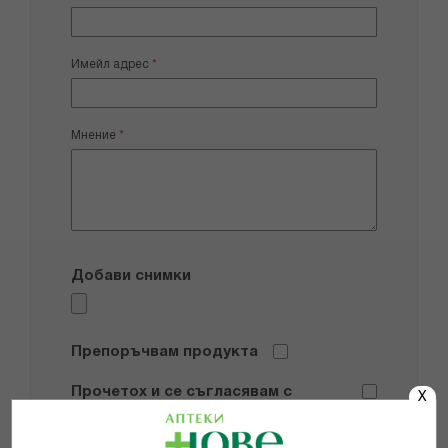
Имейл адрес
Мнение
Добави снимки
Препоръчвам продукта
Прочетох и се съгласявам с
X
Общите условия и политиката за
поверителност
*