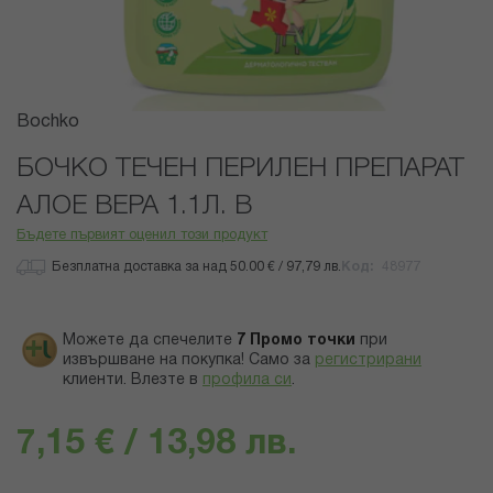
Преминете
Bochko
към
началото
БОЧКО ТЕЧЕН ПЕРИЛЕН ПРЕПАРАТ
на
АЛОЕ ВЕРА 1.1Л. В
галерия
със
Бъдете първият оценил този продукт
снимки
Безплатна доставка за над 50.00 € / 97,79 лв.
Код
48977
Можете да спечелите
7
Промо точки
при
извършване на покупка! Само за
регистрирани
клиенти.
Влезте в
профила си
.
7,15 € / 13,98 лв.