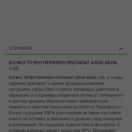
ОПИСАНИЕ
БОЧКО ТЕЧЕН ПЕРИЛЕН ПРЕПАРАТ АЛОЕ ВЕРА
1.1Л.
е течен
БОЧКО ТЕЧЕН ПЕРИЛЕН ПРЕПАРАТ АЛОЕ ВЕРА 1.1Л.
перилен препарат с нежна формула и вложен
натурален сапун. Има отлично изпиращо действие и
ефикасно отстранява упоритите петна от бебешките
и детски дрешки. Изключително грижовен към
нежната и чувствителна кожа на бебето. Препаратът
Бочко съдържа 100% разтворими активни съставки,
които не остават в бебешките дрешки след изпиране
и изплакване. Не съдържа оцветители и фосфати. С
отличен изпиращ ефект дори при 30°C. Вложеният