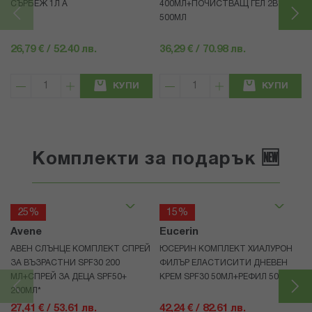
СЪРБЕЖ 1Л A
400МЛ+ПОЧИСТВАЩ ГЕЛ 2В1
500МЛ
26,79 € / 52.40 лв.
36,29 € / 70.98 лв.
КУПИ
КУПИ
Комплекти за подарък 🆕
25%
15%
Avene
Eucerin
АВЕН СЛЪНЦЕ КОМПЛЕКТ СПРЕЙ
ЮСЕРИН КОМПЛЕКТ ХИАЛУРОН
ЗА ВЪЗРАСТНИ SPF30 200
ФИЛЪР ЕЛАСТИСИТИ ДНЕВЕН
МЛ+СПРЕЙ ЗА ДЕЦА SPF50+
КРЕМ SPF30 50МЛ+РЕФИЛ 50МЛ
200МЛ*
27,41 € / 53.61 лв.
42,24 € / 82.61 лв.