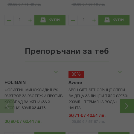
36,55 € / 71.49 лв.
49,69 € / 97.19 лв.
КУПИ
КУПИ
Препоръчани за теб
30%
FOLIGAIN
Avene
ФОЛИГЕЙН МИНОКСИДИЛ 2%
АВЕН GIFT SET СЛЪНЦЕ СПРЕЙ
РАЗТВОР ЗА РАСТЕЖ И ПРОТИВ
ЗА ДЕЦА ЗА ЛИЦЕ И ТЯЛО SPF50+
КОСОПАД ЗА ЖЕНИ (ЗА 3
200МЛ + ТЕРМАЛНА ВОДА +
МЕСЕЦА) 60МЛ X3 4478
ЧАНТА
20,71 € / 40.51 лв.
30,90 € / 60.44 лв.
29,59 € / 57.87 лв.