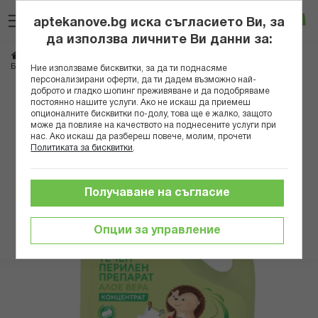
Прескачане
Търсене
Люб
Ко
към
aptekanove.bg иска съгласието Ви, за
съдържанието
Вход
да използва личните Ви данни за:
Начало
Козметика
Детска козметика
БОЧКО ТЕЧЕН ПЕРИЛЕН ПРЕПАРАТ АЛОЕ ВЕРА 1.1Л. В
Ние използваме бисквитки, за да ти поднасяме
персонализирани оферти, да ти дадем възможно най-
доброто и гладко шопинг преживяване и да подобряваме
Преминете
постоянно нашите услуги. Ако не искаш да приемеш
към
опционалните бисквитки по-долу, това ще е жалко, защото
може да повлияе на качеството на поднесените услуги при
края
нас. Ако искаш да разбереш повече, молим, прочети
на
Политиката за бисквитки
.
галерията
на
изображенията
Получаване на съгласие
Опции за управление