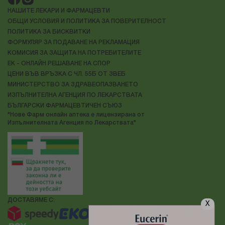
НАШИТЕ ЛЕКАРИ И ФАРМАЦЕВТИ
ОБЩИ УСЛОВИЯ И ПОЛИТИКА ЗА ПОВЕРИТЕЛНОСТ
ПОЛИТИКА ЗА БИСКВИТКИ
ФОРМУЛЯР ЗА ПОДАВАНЕ НА РЕКЛАМАЦИЯ
КОМИСИЯ ЗА ЗАЩИТА НА ПОТРЕБИТЕЛИТЕ
ЕК - ОНЛАЙН РЕШАВАНЕ НА СПОР
ЦЕНИ ВЪВ ВРЪЗКА С ЧЛ. 55Б ОТ ЗВЕБ
МИНИСТЕРСТВО ЗА ЗДРАВЕОПАЗВАНЕТО
ИЗПЪЛНИТЕЛНА АГЕНЦИЯ ПО ЛЕКАРСТВАТА
БЪЛГАРСКИ ФАРМАЦЕВТИЧЕН СЪЮЗ
"Нове Фарм онлайн аптека е лицензирана от
Изпълнителната Агенция по Лекарствата"
ДОСТАВЯМЕ С:
X