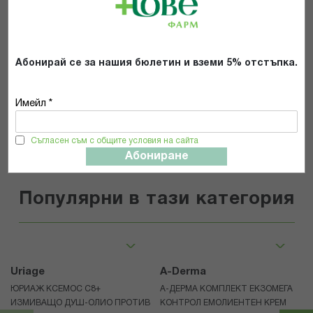
Прочетох и се съгласявам с
Общите условия и политиката за
поверителност
*
Абонирай се за нашия бюлетин и вземи 5% отстъпка.
ИЗПРАТИ
Имейл *
Съгласен съм с общите условия на сайта
Абониране
Популярни в тази категория
Uriage
A-Derma
ЮРИАЖ КСЕМОС С8+
А-ДЕРМА КОМПЛЕКТ ЕКЗОМЕГА
ИЗМИВАЩО ДУШ-ОЛИО ПРОТИВ
КОНТРОЛ ЕМОЛИЕНТЕН КРЕМ