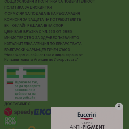
ОБЩИ УСЛОВИЯ И ПОЛИТИКА ЗА ПОВЕРИТЕЛНОСТ
ПОЛИТИКА ЗА БИСКВИТКИ
ФОРМУЛЯР ЗА ПОДАВАНЕ НА РЕКЛАМАЦИЯ
КОМИСИЯ ЗА ЗАЩИТА НА ПОТРЕБИТЕЛИТЕ
ЕК - ОНЛАЙН РЕШАВАНЕ НА СПОР
ЦЕНИ ВЪВ ВРЪЗКА С ЧЛ. 55Б ОТ ЗВЕБ
МИНИСТЕРСТВО ЗА ЗДРАВЕОПАЗВАНЕТО
ИЗПЪЛНИТЕЛНА АГЕНЦИЯ ПО ЛЕКАРСТВАТА
БЪЛГАРСКИ ФАРМАЦЕВТИЧЕН СЪЮЗ
"Нове Фарм онлайн аптека е лицензирана от
Изпълнителната Агенция по Лекарствата"
ДОСТАВЯМЕ С:
X