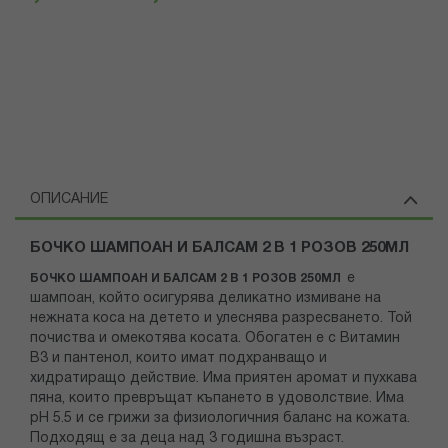
ОПИСАНИЕ
БОЧКО ШАМПОАН И БАЛСАМ 2 В 1 РОЗОВ 250МЛ
е
БОЧКО ШАМПОАН И БАЛСАМ 2 В 1 РОЗОВ 250МЛ
шампоан, който
осигурява деликатно измиване на
нежната коса на детето и улеснява разресването. Той
почиства и омекотява косата. Обогатен е с Витамин
В3 и пантенол, които имат подхранващо и
хидратиращо действие. Има приятен аромат и пухкава
пяна, които превръщат къпането в удоволствие. Има
pH 5.5 и се грижи за физиологичния баланс на кожата.
Подходящ е за деца над 3 годишна възраст.