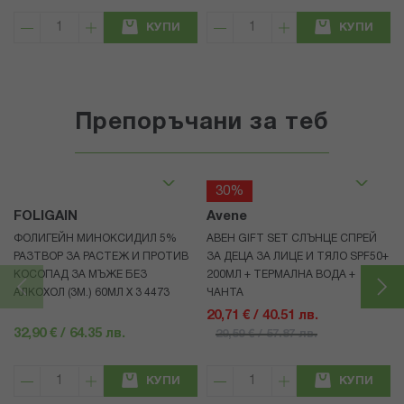
КУПИ
КУПИ
Препоръчани за теб
30%
FOLIGAIN
Avene
ФОЛИГЕЙН МИНОКСИДИЛ 5%
АВЕН GIFT SET СЛЪНЦЕ СПРЕЙ
РАЗТВОР ЗА РАСТЕЖ И ПРОТИВ
ЗА ДЕЦА ЗА ЛИЦЕ И ТЯЛО SPF50+
КОСОПАД ЗА МЪЖЕ БЕЗ
200МЛ + ТЕРМАЛНА ВОДА +
АЛКОХОЛ (3М.) 60МЛ X 3 4473
ЧАНТА
20,71 € / 40.51 лв.
32,90 € / 64.35 лв.
29,59 € / 57.87 лв.
КУПИ
КУПИ