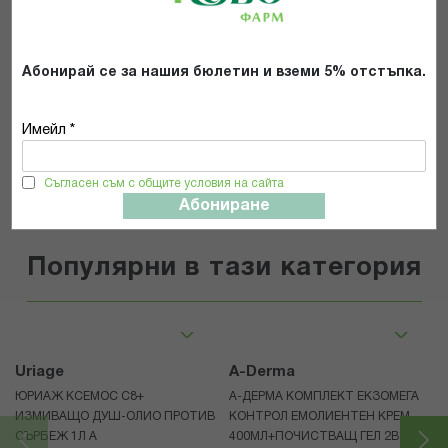
Прочетох и се съгласявам с
Общите условия и политиката за
поверителност
*
Абонирай се за нашия бюлетин и вземи 5% отстъпка.
ИЗПРАТИ
Имейл *
Съгласен съм с общите условия на сайта
Абониране
Популярни в тази категория
Uriage
A-Derma
ЮРИАЖ КСЕМОС С8+
А-ДЕРМА КОМПЛЕКТ ЕКЗОМЕГА
ИЗМИВАЩО ДУШ-ОЛИО ПРОТИВ
КОНТРОЛ ЕМОЛИЕНТЕН КРЕМ
СЪРБЕЖ 1Л A
400МЛ+ПОЧИСТВАЩ ГЕЛ 2В1