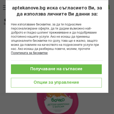
Прескачане
Търсене
Люб
Ко
към
aptekanove.bg иска съгласието Ви, за
съдържанието
Вход
да използва личните Ви данни за:
Начало
Козметика
Козметика за коса
Шампоани
БОЧКО ДЕТСКИ ШАМПОАН И БАЛСАМ 2 В 1 С ПАНТЕНОЛ РОЗОВ 250МЛ В
Ние използваме бисквитки, за да ти поднасяме
персонализирани оферти, да ти дадем възможно най-
доброто и гладко шопинг преживяване и да подобряваме
Преминете
постоянно нашите услуги. Ако не искаш да приемеш
към
опционалните бисквитки по-долу, това ще е жалко, защото
може да повлияе на качеството на поднесените услуги при
края
нас. Ако искаш да разбереш повече, молим, прочети
на
Политиката за бисквитки
.
галерията
на
изображенията
Получаване на съгласие
Опции за управление