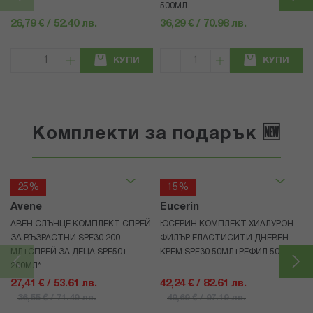
500МЛ
26,79 € / 52.40 лв.
36,29 € / 70.98 лв.
КУПИ
КУПИ
Комплекти за подарък 🆕
25%
15%
Avene
Eucerin
АВЕН СЛЪНЦЕ КОМПЛЕКТ СПРЕЙ
ЮСЕРИН КОМПЛЕКТ ХИАЛУРОН
ЗА ВЪЗРАСТНИ SPF30 200
ФИЛЪР ЕЛАСТИСИТИ ДНЕВЕН
МЛ+СПРЕЙ ЗА ДЕЦА SPF50+
КРЕМ SPF30 50МЛ+РЕФИЛ 50МЛ
200МЛ*
27,41 € / 53.61 лв.
42,24 € / 82.61 лв.
36,55 € / 71.49 лв.
49,69 € / 97.19 лв.