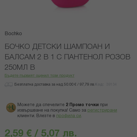
Преминете
Bochko
към
началото
БОЧКО ДЕТСКИ ШАМПОАН И
на
БАЛСАМ 2 В 1 С ПАНТЕНОЛ РОЗОВ
галерия
със
250МЛ В
снимки
Бъдете първият оценил този продукт
Безплатна доставка за над 50.00 € / 97,79 лв.
Код
39134
Можете да спечелите
2
Промо точки
при
извършване на покупка! Само за
регистрирани
клиенти.
Влезте в
профила си
.
2,59 € / 5,07 лв.