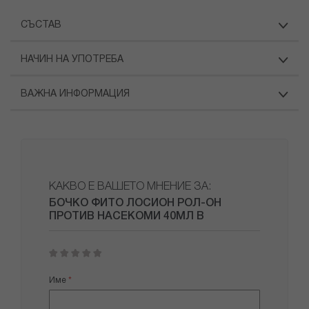
СЪСТАВ
НАЧИН НА УПОТРЕБА
ВАЖНА ИНФОРМАЦИЯ
КАКВО Е ВАШЕТО МНЕНИЕ ЗА:
БОЧКО ФИТО ЛОСИОН РОЛ-ОН
ПРОТИВ НАСЕКОМИ 40МЛ В
1
2
3
4
5
star
stars
stars
stars
stars
Име