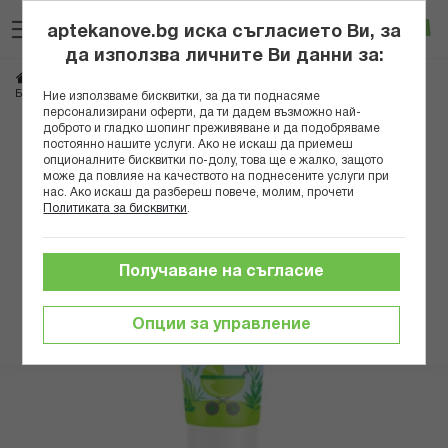
Прескачане
Търсене
Люб
Ко
към
aptekanove.bg иска съгласието Ви, за
съдържанието
Вход
да използва личните Ви данни за:
Начало
Козметика
Козметика за тяло
БОЧКО ФИТО ЛОСИОН РОЛ-ОН ПРОТИВ НАСЕКОМИ 40МЛ В
Ние използваме бисквитки, за да ти поднасяме
персонализирани оферти, да ти дадем възможно най-
доброто и гладко шопинг преживяване и да подобряваме
Преминете
постоянно нашите услуги. Ако не искаш да приемеш
към
опционалните бисквитки по-долу, това ще е жалко, защото
може да повлияе на качеството на поднесените услуги при
края
нас. Ако искаш да разбереш повече, молим, прочети
на
Политиката за бисквитки
.
галерията
на
изображенията
Получаване на съгласие
Опции за управление