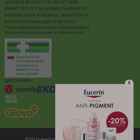
ЦЕНИ ВЪВ ВРЪЗКА С ЧЛ. 55Б ОТ ЗВЕБ
МИНИСТЕРСТВО ЗА ЗДРАВЕОПАЗВАНЕТО
ИЗПЪЛНИТЕЛНА АГЕНЦИЯ ПО ЛЕКАРСТВАТА
БЪЛГАРСКИ ФАРМАЦЕВТИЧЕН СЪЮЗ
"Нове Фарм онлайн аптека е лицензирана от
Изпълнителната Агенция по Лекарствата"
ДОСТАВЯМЕ С:
X
2026 Новефарм ® Всички права запазени