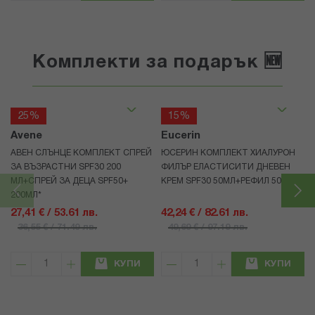
Комплекти за подарък 🆕
25%
15%
Avene
Eucerin
АВЕН СЛЪНЦЕ КОМПЛЕКТ СПРЕЙ
ЮСЕРИН КОМПЛЕКТ ХИАЛУРОН
ЗА ВЪЗРАСТНИ SPF30 200
ФИЛЪР ЕЛАСТИСИТИ ДНЕВЕН
МЛ+СПРЕЙ ЗА ДЕЦА SPF50+
КРЕМ SPF30 50МЛ+РЕФИЛ 50МЛ
200МЛ*
27,41 € / 53.61 лв.
42,24 € / 82.61 лв.
36,55 € / 71.49 лв.
49,69 € / 97.19 лв.
КУПИ
КУПИ