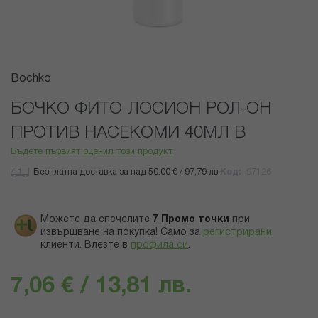
Преминете
Bochko
към
началото
БОЧКО ФИТО ЛОСИОН РОЛ-ОН
на
ПРОТИВ НАСЕКОМИ 40МЛ В
галерия
със
Бъдете първият оценил този продукт
снимки
Безплатна доставка за над 50.00 € / 97,79 лв.
Код
97126
Можете да спечелите
7
Промо точки
при
извършване на покупка! Само за
регистрирани
клиенти.
Влезте в
профила си
.
7,06 € / 13,81 лв.