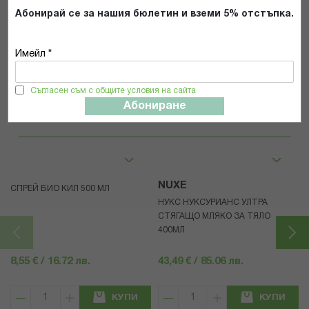
Абонирай се за нашия бюлетин и вземи 5% отстъпка.
ИЗПРАТИ
Имейл *
Съгласен съм с общите условия на сайта
Абониране
Популярни в тази категория
NUXE
СПРЕЙ БИО КИЛ 500 МЛ
НУКС НУКСУРИАНС УЛТРА
СТЯГАЩО МЛЯКО ЗА ТЯЛО
400МЛ
8,55 € / 16.72 лв.
43,49 € / 85.06 лв.
КУПИ
КУПИ