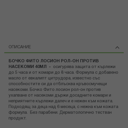
ОПИСАНИЕ
БОЧКО ФИТО ЛОСИОН РОЛ-ОН ПРОТИВ
НАСЕКОМИ 40МЛ -
осигурява защита от кърлежи
до 5 часа и от комари до 8 часа. Формула с добавено
масло от евкалипт цитрудора, известно със
способностите си да отблъсква кръвосмучещи
насекоми. Бочко Фито лосион рол-он против
ухапване от насекоми държи досадните комари и
неприятните кърлежи далеч и е нежен към кожата.
Подходящ за деца над 6 месеца, с нежна към кожата
формула. Без парабени. Дерматологично тестван
продукт.