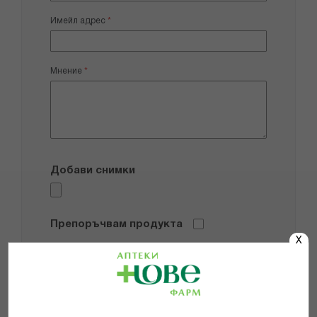
Имейл адрес
Мнение
Добави снимки
Препоръчвам продукта
X
Прочетох и се съгласявам с
Общите условия и политиката за
поверителност
*