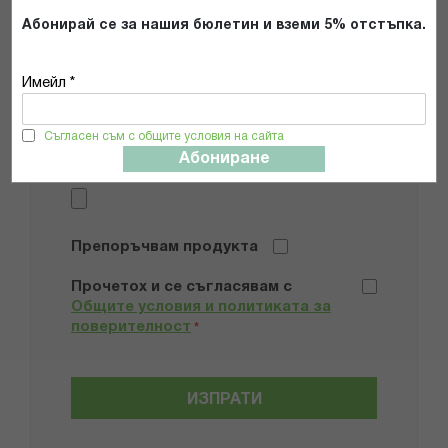
Абонирай се за нашия бюлетин и вземи 5% отстъпка.
Мнение
Имейл *
Съгласен съм с общите условия на сайта
Абониране
Добави снимки
Препоръчвам продукта
Прочетох и се съгласявам с
Общите условия и политиката за
поверителност
*
ИЗПРАТИ