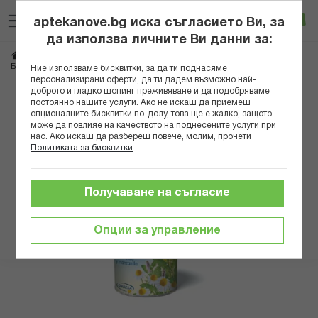
Прескачане
Търсене
Люб
Ко
към
aptekanove.bg иска съгласието Ви, за
съдържанието
Вход
да използва личните Ви данни за:
Начало
Грижа за майката и детето
Бебешки храни и напитки
Чайове
БЛЕВИТ SUENO ЧАЙ ЗА СЪН 150 ГР
Ние използваме бисквитки, за да ти поднасяме
персонализирани оферти, да ти дадем възможно най-
доброто и гладко шопинг преживяване и да подобряваме
Преминете
постоянно нашите услуги. Ако не искаш да приемеш
към
опционалните бисквитки по-долу, това ще е жалко, защото
може да повлияе на качеството на поднесените услуги при
края
нас. Ако искаш да разбереш повече, молим, прочети
на
Политиката за бисквитки
.
галерията
на
изображенията
Получаване на съгласие
Опции за управление