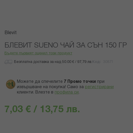
Преминете
Blevit
към
началото
БЛЕВИТ SUENO ЧАЙ ЗА СЪН 150 ГР
на
Бъдете първият оценил този продукт
галерия
със
Безплатна доставка за над 50.00 € / 97,79 лв.
Код
30871
снимки
Можете да спечелите
7
Промо точки
при
извършване на покупка! Само за
регистрирани
клиенти.
Влезте в
профила си
.
7,03 € / 13,75 лв.