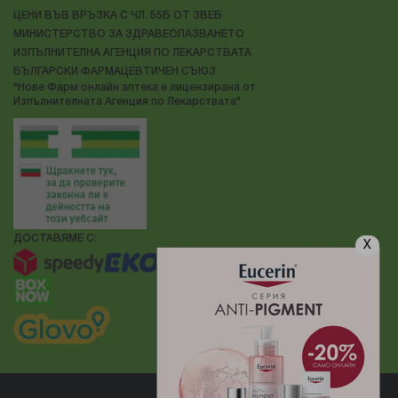
ЦЕНИ ВЪВ ВРЪЗКА С ЧЛ. 55Б ОТ ЗВЕБ
МИНИСТЕРСТВО ЗА ЗДРАВЕОПАЗВАНЕТО
ИЗПЪЛНИТЕЛНА АГЕНЦИЯ ПО ЛЕКАРСТВАТА
БЪЛГАРСКИ ФАРМАЦЕВТИЧЕН СЪЮЗ
"Нове Фарм онлайн аптека е лицензирана от
Изпълнителната Агенция по Лекарствата"
ДОСТАВЯМЕ С:
X