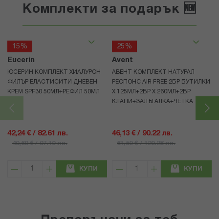
Комплекти за подарък 🆕
15%
25%
Eucerin
Avent
ЮСЕРИН КОМПЛЕКТ ХИАЛУРОН
АВЕНТ КОМПЛЕКТ НАТУРАЛ
ФИЛЪР ЕЛАСТИСИТИ ДНЕВЕН
РЕСПОНС AIR FREE 2БР БУТИЛКИ
КРЕМ SPF30 50МЛ+РЕФИЛ 50МЛ
Х 125МЛ+2БР Х 260МЛ+2БР
КЛАПИ+ЗАЛЪГАЛКА+ЧЕТКА
42,24 € / 82.61 лв.
46,13 € / 90.22 лв.
49,69 € / 97.19 лв.
61,50 € / 120.28 лв.
КУПИ
КУПИ