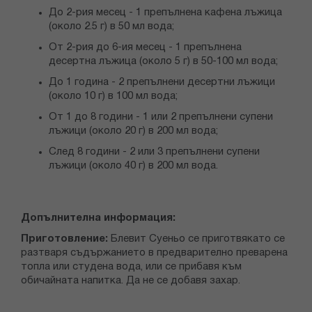
До 2-рия месец - 1 препълнена кафена лъжица
(около 2.5 г) в 50 мл вода;
От 2-рия до 6-ия месец - 1 препълнена
десертна лъжица (около 5 г) в 50-100 мл вода;
До 1 година - 2 препълнени десертни лъжици
(около 10 г) в 100 мл вода;
От 1 до 8 години - 1 или 2 препълнени супени
лъжици (около 20 г) в 200 мл вода;
След 8 години - 2 или 3 препълнени супени
лъжици (около 40 г) в 200 мл вода.
Допълнителна информация:
Приготовление:
Блевит Суеньо се приготвякато се
разтваря съдържанието в предварително преварена
топла или студена вода, или се прибавя към
обичайната напитка. Да не се добавя захар.