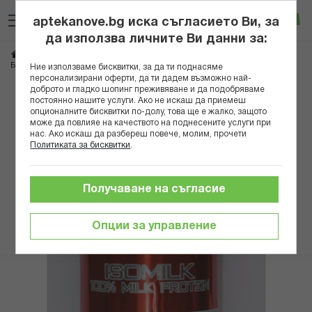
Прескачане
Търсене
Люб
Ко
към
aptekanove.bg иска съгласието Ви, за
съдържанието
Вход
да използва личните Ви данни за:
Начало
Хранителни добавки
Имуностимуланти
БИОГЕЙМ СУРОВАТЪЧЕН ПРОТЕИН
Ние използваме бисквитки, за да ти поднасяме
персонализирани оферти, да ти дадем възможно най-
доброто и гладко шопинг преживяване и да подобряваме
Преминете
постоянно нашите услуги. Ако не искаш да приемеш
към
опционалните бисквитки по-долу, това ще е жалко, защото
може да повлияе на качеството на поднесените услуги при
края
нас. Ако искаш да разбереш повече, молим, прочети
на
Политиката за бисквитки
.
галерията
на
изображенията
Получаване на съгласие
Опции за управление