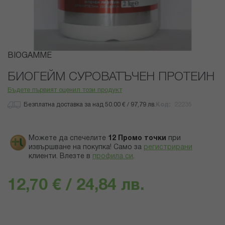
Преминете
BIOGAMME
към
началото
БИОГЕЙМ СУРОВАТЪЧЕН ПРОТЕИН
на
Бъдете първият оценил този продукт
галерия
със
Безплатна доставка за над 50.00 € / 97,79 лв.
Код
22235
снимки
Можете да спечелите
12
Промо точки
при
извършване на покупка! Само за
регистрирани
клиенти.
Влезте в
профила си
.
12,70 € / 24,84 лв.