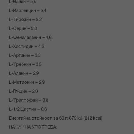
L-Валин – 5,6
L-Изолевцин – 5,4
L-Тирозин – 5,2
L-Серин – 5,0
L-Фенилаланин – 4,8
L-Хистидин – 4,6
L-Аргинин – 3,5
L-Треонин – 3,5
L-Аланин – 2,9
L-Метионин – 2,9
L-Глицин – 2,0
L-Триптофан – 0,8
L-1/2 Цистин – 0,6
Eнергийна стойност за 60 г: 879 kJ (212 kcal)
НАЧИН НА УПОТРЕБА: