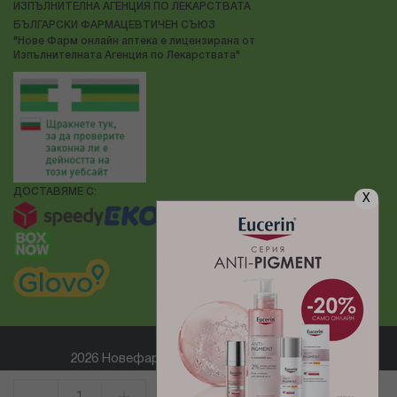
ИЗПЪЛНИТЕЛНА АГЕНЦИЯ ПО ЛЕКАРСТВАТА
БЪЛГАРСКИ ФАРМАЦЕВТИЧЕН СЪЮЗ
"Нове Фарм онлайн аптека е лицензирана от
Изпълнителната Агенция по Лекарствата"
ДОСТАВЯМЕ С:
X
2026 Новефарм ® Всички права запазени
Електронен магазин
разработен и поддържан от
КУПИ