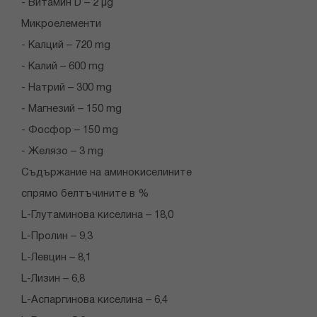
- Витамин D – 2 µg
Микроелементи
- Калций – 720 mg
- Калий – 600 mg
- Натрий – 300 mg
- Магнезий – 150 mg
- Фосфор – 150 mg
- Желязо – 3 mg
Съдържание на аминокиселините
спрямо белтъчините в %
L-Глутаминова киселина – 18,0
L-Пролин – 9,3
L-Левцин – 8,1
L-Лизин – 6,8
L-Аспаргинова киселина – 6,4