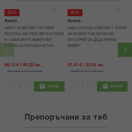
25%
25%
Avent
Avene
АВЕНТ КОМПЛЕКТ НАТУРАЛ
АВЕН СЛЪНЦЕ КОМПЛЕКТ СПРЕЙ
РЕСПОНС AIR FREE 2БР БУТИЛКИ
ЗА ВЪЗРАСТНИ SPF30 200
Х 125МЛ+2БР Х 260МЛ+2БР
МЛ+СПРЕЙ ЗА ДЕЦА SPF50+
КЛАПИ+ЗАЛЪГАЛКА+ЧЕТКА
200МЛ*
46,13 € / 90.22 лв.
27,41 € / 53.61 лв.
61,50 € / 120.28 лв.
36,55 € / 71.49 лв.
КУПИ
КУПИ
Препоръчани за теб