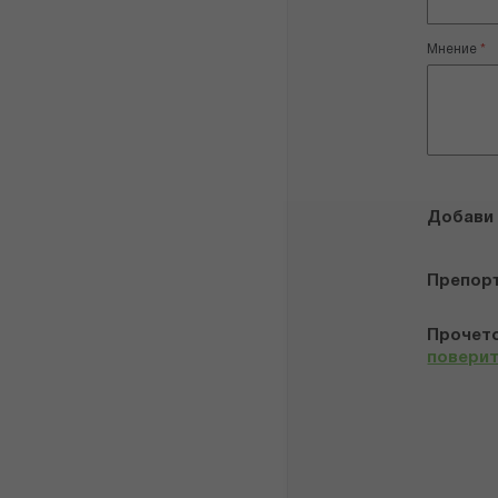
Мнение
Добави
Препор
Прочето
повери