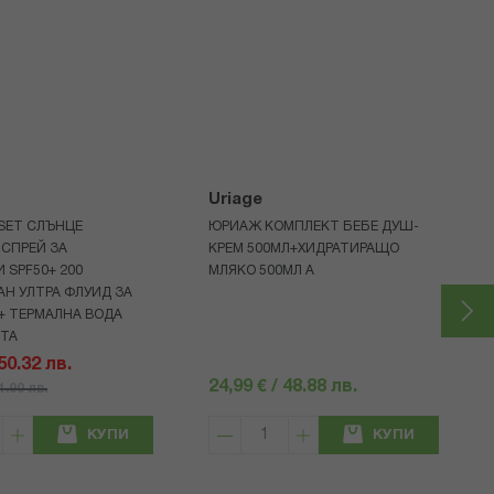
Uriage
 SET СЛЪНЦЕ
ЮРИАЖ КОМПЛЕКТ БЕБЕ ДУШ-
СПРЕЙ ЗА
КРЕМ 500МЛ+ХИДРАТИРАЩО
 SPF50+ 200
МЛЯКО 500МЛ A
Н УЛТРА ФЛУИД ЗА
+ ТЕРМАЛНА ВОДА
НТА
 50.32 лв.
24,99 € / 48.88 лв.
71.90 лв.
КУПИ
КУПИ