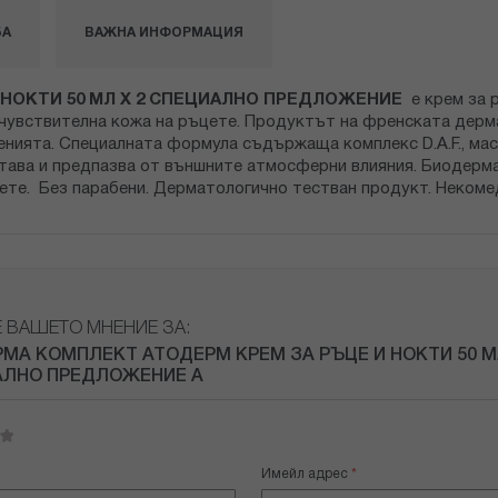
БА
ВАЖНА ИНФОРМАЦИЯ
 НОКТИ 50 МЛ Х 2 СПЕЦИАЛНО ПРЕДЛОЖЕНИЕ
е крем за 
 чувствителна кожа на ръцете. Продуктът на френската дер
енията. Специалната формула съдържаща комплекс D.A.F., мас
итава и предпазва от външните атмосферни влияния. Биодерма
те. Без парабени. Дерматологично тестван продукт. Некомед
Е ВАШЕТО МНЕНИЕ ЗА:
МА КОМПЛЕКТ АТОДЕРМ КРЕМ ЗА РЪЦЕ И НОКТИ 50 МЛ
АЛНО ПРЕДЛОЖЕНИЕ A
Имейл адрес