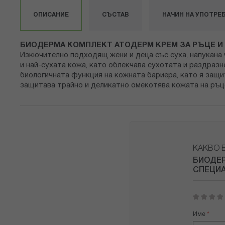
със
снимки
ОПИСАНИЕ
СЪСТАВ
НАЧИН НА УПОТРЕ
БИОДЕРМА КОМПЛЕКТ АТОДЕРМ КРЕМ ЗА РЪЦЕ И
Изкючително подходящ жени и деца със суха, напукана
и най-сухата кожа, като облекчава сухотата и раздразн
биологичната функция на кожната бариера, като я защ
защитава трайно и деликатно омекотява кожата на ръце
КАКВО 
БИОДЕР
СПЕЦИ
1
2
3
4
5
star
stars
stars
stars
stars
Име