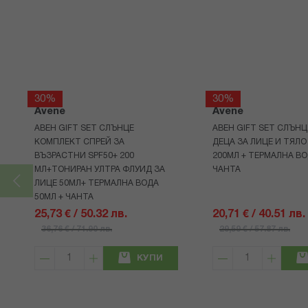
30%
30%
Avene
Avene
АВЕН GIFT SET СЛЪНЦЕ
АВЕН GIFT SET СЛЪНЦ
КОМПЛЕКТ СПРЕЙ ЗА
ДЕЦА ЗА ЛИЦЕ И ТЯЛО
ВЪЗРАСТНИ SPF50+ 200
200МЛ + ТЕРМАЛНА ВО
МЛ+ТОНИРАН УЛТРА ФЛУИД ЗА
ЧАНТА
ЛИЦЕ 50МЛ+ ТЕРМАЛНА ВОДА
50МЛ + ЧАНТА
25,73 € / 50.32 лв.
20,71 € / 40.51 лв.
36,76 € / 71.90 лв.
29,59 € / 57.87 лв.
КУПИ