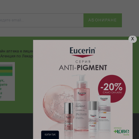
АБОНИРАНЕ
X
йн аптека е лицензирана от
ДОСТАВЯМЕ С:
Агенция по Лекарствата"
Електронен магазин
разработен и поддържан от