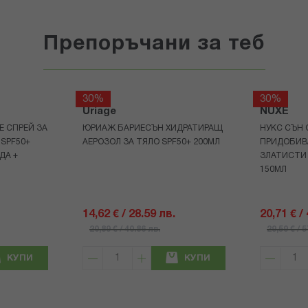
Препоръчани за теб
30%
30%
Uriage
NUXE
Е СПРЕЙ ЗА
ЮРИАЖ БАРИЕСЪН ХИДРАТИРАЩ
НУКС СЪН 
 SPF50+
АЕРОЗОЛ ЗА ТЯЛО SPF50+ 200МЛ
ПРИДОБИВ
ДА +
ЗЛАТИСТИ
150МЛ
14,62 € / 28.59 лв.
20,71 € /
20,89 € / 40.86 лв.
29,59 € / 
КУПИ
КУПИ