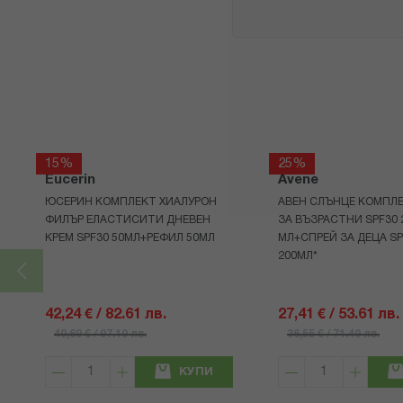
15%
25%
Eucerin
Avene
ЮСЕРИН КОМПЛЕКТ ХИАЛУРОН
АВЕН СЛЪНЦЕ КОМПЛЕ
ФИЛЪР ЕЛАСТИСИТИ ДНЕВЕН
ЗА ВЪЗРАСТНИ SPF30 
КРЕМ SPF30 50МЛ+РЕФИЛ 50МЛ
МЛ+СПРЕЙ ЗА ДЕЦА SP
200МЛ*
42,24 € / 82.61 лв.
27,41 € / 53.61 лв.
49,69 € / 97.19 лв.
36,55 € / 71.49 лв.
КУПИ