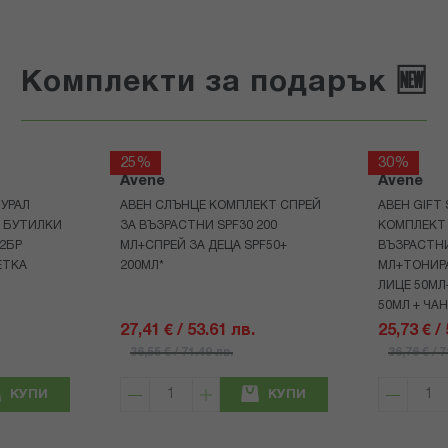
Комплекти за подарък 🆕
25%
30%
Avene
Avene
УРАЛ
АВЕН СЛЪНЦЕ КОМПЛЕКТ СПРЕЙ
АВЕН GIFT
Р БУТИЛКИ
ЗА ВЪЗРАСТНИ SPF30 200
КОМПЛЕКТ 
+2БР
МЛ+СПРЕЙ ЗА ДЕЦА SPF50+
ВЪЗРАСТНИ
ЕТКА
200МЛ*
МЛ+ТОНИРА
ЛИЦЕ 50МЛ
50МЛ + ЧА
27,41 € / 53.61 лв.
25,73 € /
36,55 € / 71.49 лв.
36,76 € / 
КУПИ
КУПИ