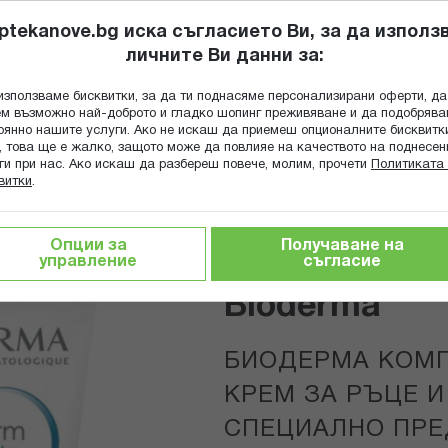
ptekanove.bg иска съгласието Ви, за да използ
личните Ви данни за:
ПОПИТАЙ Ф
използваме бисквитки, за да ти поднасяме персонализирани оферти, да
Търсене
м възможно най-доброто и гладко шопинг преживяване и да подобряв
оянно нашите услуги. Ако не искаш да приемеш опционалните бисквитк
КА
ГРИЖА ЗА МАЙКАТА И ДЕТЕТО
ХРАНИТЕЛНИ ДОБАВКИ
, това ще е жалко, защото може да повлияе на качеството на поднесен
ги при нас. Ако искаш да разбереш повече, молим, прочети
Политиката 
витки
.
тика за тяло
ТИ 50 МЛ Х 2 СПЕЦИАЛНО ПРЕДЛОЖЕНИЕ A
Опции за
Получаване на
управление
съгласие
Bioderma
БИОДЕРМА КОМ
КРЕМ ЗА РЪЦЕ И 
СПЕЦИАЛНО ПРЕ