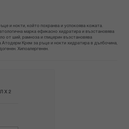
ръце и нокти, който похранва и успокоява кожата.
матологична марка ефикасно хидратира и възстановява
ло от ший, рамноза и глицерин възстановява
 Атодерм Крем за ръце и нокти хидратира в дълбочина,
огенен. Хипоалергенен.
 Х 2