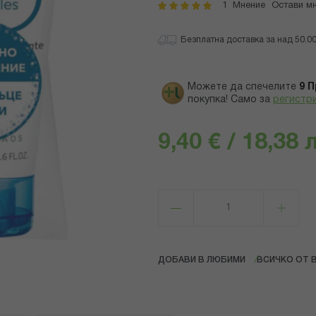
1
Мнение
Остави м
рейтинг:
100
100
% of
Безплатна доставка за над 50.00 
Можете да спечелите
9
П
покупка! Само за
регистр
9,40 € / 18,38 
ДОБАВИ В ЛЮБИМИ
ВСИЧКО ОТ 