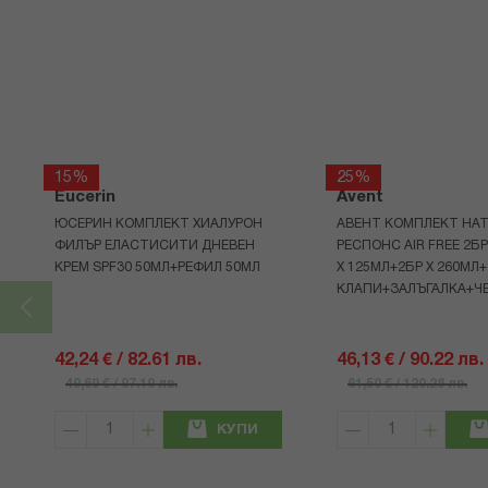
15%
25%
Eucerin
Avent
ЮСЕРИН КОМПЛЕКТ ХИАЛУРОН
АВЕНТ КОМПЛЕКТ НАТ
ФИЛЪР ЕЛАСТИСИТИ ДНЕВЕН
РЕСПОНС AIR FREE 2Б
КРЕМ SPF30 50МЛ+РЕФИЛ 50МЛ
Х 125МЛ+2БР Х 260МЛ
КЛАПИ+ЗАЛЪГАЛКА+Ч
42,24 € / 82.61 лв.
46,13 € / 90.22 лв.
49,69 € / 97.19 лв.
61,50 € / 120.28 лв.
КУПИ