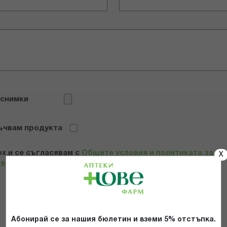
 снимки
ъчвам продукта
х и се съгласявам с
Общите условия и политиката за
X
телност
*
ИЗПРАТИ
Абонирай се за нашия бюлетин и вземи 5% отстъпка.