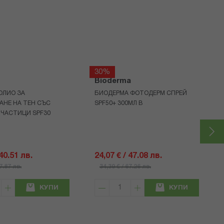
30%
Bioderma
ОЛИО ЗА
БИОДЕРМА ФОТОДЕРМ СПРЕЙ
АНЕ НА ТЕН СЪС
SPF50+ 300МЛ В
 ЧАСТИЦИ SPF30
 40.51 лв.
24,07 € / 47.08 лв.
57.87 лв.
34,39 € / 67.26 лв.
КУПИ
КУПИ