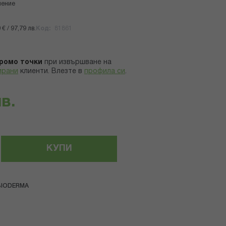
нение
€ / 97,79 лв.
Код
81861
ромо точки
при извършване на
ирани
клиенти.
Влезте в
профила си
.
лв.
КУПИ
BIODERMA