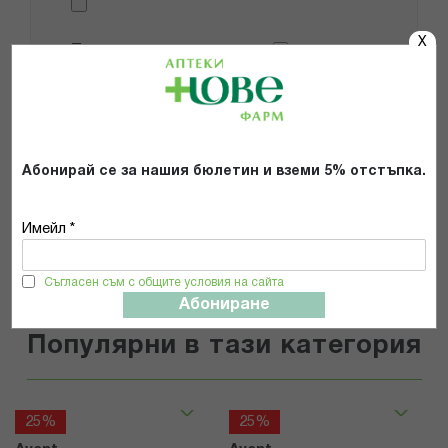
X
Препоръчвам продукта
Прочетох и се съгласявам с
Общите условия и политиката за
поверителност
*
Абонирай се за нашия бюлетин и вземи 5% отстъпка.
ИЗПРАТИ
Имейл *
Съгласен съм с общите условия на сайта
Абониране
Популярни в тази категория
25%
25%