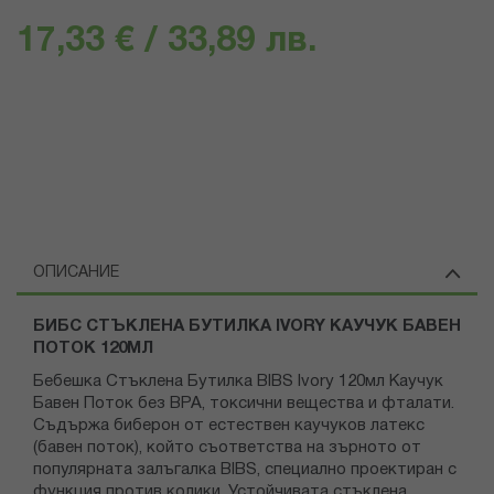
17,33 € / 33,89 лв.
ОПИСАНИЕ
БИБС СТЪКЛЕНА БУТИЛКА IVORY КАУЧУК БАВЕН
ПОТОК 120МЛ
Бебешка Стъклена Бутилка BIBS Ivory 120мл Каучук
Бавен Поток без BPA, токсични вещества и фталати.
Съдържа биберон от естествен каучуков латекс
(бавен поток), който съответства на зърното от
популярната залъгалка BIBS, специално проектиран с
функция против колики. Устойчивата стъклена