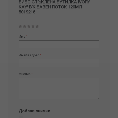
БИБС СТЪКЛЕНА БУТИЛКА IVORY
КАУЧУК БАВЕН ПОТОК 120МЛ
5019216
1
2
3
4
5
star
stars
stars
stars
stars
Име
Имейл адрес
Мнение
Добави снимки