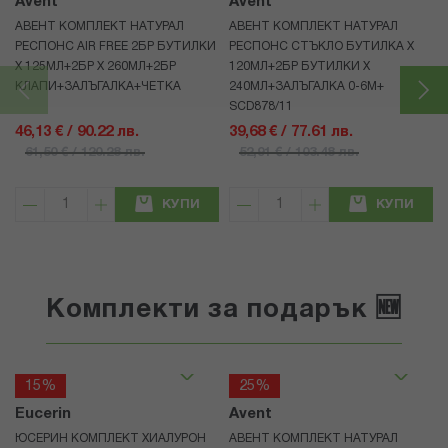
Avent
Avent
АВЕНТ КОМПЛЕКТ НАТУРАЛ
АВЕНТ КОМПЛЕКТ НАТУРАЛ
РЕСПОНС AIR FREE 2БР БУТИЛКИ
РЕСПОНС СТЪКЛО БУТИЛКА Х
Х 125МЛ+2БР Х 260МЛ+2БР
120МЛ+2БР БУТИЛКИ Х
КЛАПИ+ЗАЛЪГАЛКА+ЧЕТКА
240МЛ+ЗАЛЪГАЛКА 0-6М+
SCD878/11
46,13 € / 90.22 лв.
39,68 € / 77.61 лв.
61,50 € / 120.28 лв.
52,91 € / 103.48 лв.
КУПИ
КУПИ
Комплекти за подарък 🆕
15%
25%
Eucerin
Avent
ЮСЕРИН КОМПЛЕКТ ХИАЛУРОН
АВЕНТ КОМПЛЕКТ НАТУРАЛ