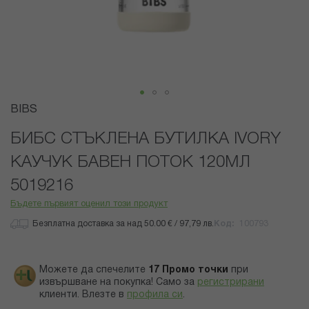
Преминете
BIBS
към
началото
БИБС СТЪКЛЕНА БУТИЛКА IVORY
на
КАУЧУК БАВЕН ПОТОК 120МЛ
галерия
със
5019216
снимки
Бъдете първият оценил този продукт
Безплатна доставка за над 50.00 € / 97,79 лв.
Код
100793
Можете да спечелите
17
Промо точки
при
извършване на покупка! Само за
регистрирани
клиенти.
Влезте в
профила си
.