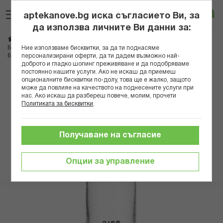
Прескачане
Търсене
Люб
Ко
към
aptekanove.bg иска съгласието Ви, за
съдържанието
Вход
да използва личните Ви данни за:
Начало
Грижа за майката и детето
Аксесоари за бебета
Ние използваме бисквитки, за да ти поднасяме
Бебешки шишета и чаши
персонализирани оферти, да ти дадем възможно най-
БИБС СТЪКЛЕНА БУТИЛКА IVORY КАУЧУК БАВЕН ПОТОК 120МЛ 5019216
доброто и гладко шопинг преживяване и да подобряваме
постоянно нашите услуги. Ако не искаш да приемеш
Преминете
опционалните бисквитки по-долу, това ще е жалко, защото
може да повлияе на качеството на поднесените услуги при
към
нас. Ако искаш да разбереш повече, молим, прочети
края
Политиката за бисквитки
.
на
галерията
на
Получаване на съгласие
изображенията
Опции за управление