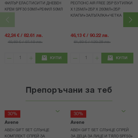
ФИЛЪР ЕЛАСТИСИТИ ДНЕВЕН
РЕСПОНС AIR FREE 2БР БУТИЛКИ
КРЕМ SPF30 50МЛ+РЕФИЛ 50МЛ
Х 125МЛ+2БР Х 260МЛ+2БР
КЛАПИ+ЗАЛЪГАЛКА+ЧЕТКА
42,24 € / 82.61 лв.
46,13 € / 90.22 лв.
49,69 € / 97.19 лв.
61,50 € / 120.28 лв.
КУПИ
КУПИ
Препоръчани за теб
30%
30%
Avene
Avene
АВЕН GIFT SET СЛЪНЦЕ
АВЕН GIFT SET СЛЪНЦЕ СПРЕЙ
КОМПЛЕКТ СПРЕЙ ЗА
ЗА ДЕЦА ЗА ЛИЦЕ И ТЯЛО SPF50+