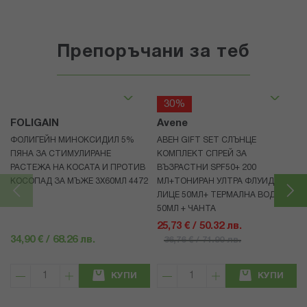
Препоръчани за теб
30%
FOLIGAIN
Avene
ФОЛИГЕЙН МИНОКСИДИЛ 5%
АВЕН GIFT SET СЛЪНЦЕ
ПЯНА ЗА СТИМУЛИРАНЕ
КОМПЛЕКТ СПРЕЙ ЗА
РАСТЕЖА НА КОСАТА И ПРОТИВ
ВЪЗРАСТНИ SPF50+ 200
КОСОПАД ЗА МЪЖЕ 3X60МЛ 4472
МЛ+ТОНИРАН УЛТРА ФЛУИД ЗА
ЛИЦЕ 50МЛ+ ТЕРМАЛНА ВОДА
50МЛ + ЧАНТА
25,73 € / 50.32 лв.
34,90 € / 68.26 лв.
36,76 € / 71.90 лв.
КУПИ
КУПИ