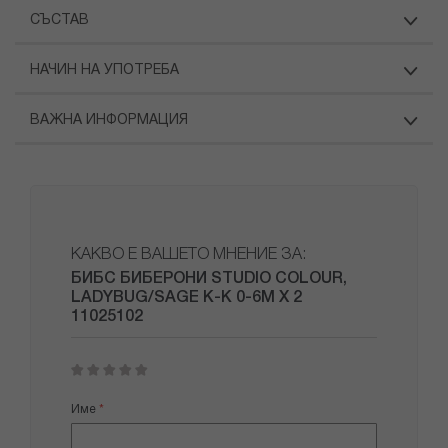
СЪСТАВ
НАЧИН НА УПОТРЕБА
ВАЖНА ИНФОРМАЦИЯ
КАКВО Е ВАШЕТО МНЕНИЕ ЗА:
БИБС БИБЕРОНИ STUDIO COLOUR,
LADYBUG/SAGE К-К 0-6М X 2
11025102
1
2
3
4
5
star
stars
stars
stars
stars
Име