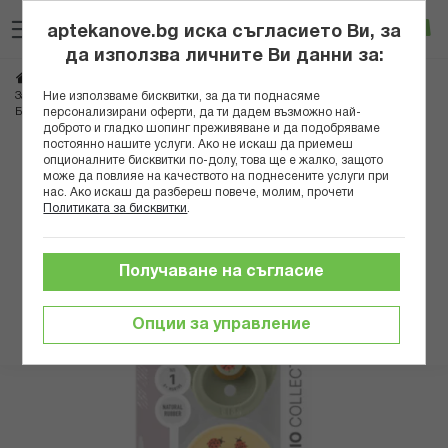
Прескачане
Търсене
Люб
Ко
към
aptekanove.bg иска съгласието Ви, за
съдържанието
Вход
да използва личните Ви данни за:
Начало
Грижа за майката и детето
Аксесоари за бебета
Ние използваме бисквитки, за да ти поднасяме
Залъгалки и клипсове
персонализирани оферти, да ти дадем възможно най-
БИБС БИБЕРОНИ STUDIO COLOUR, LADYBUG/SAGE К-К 0-6М X 2 11025102
доброто и гладко шопинг преживяване и да подобряваме
постоянно нашите услуги. Ако не искаш да приемеш
Преминете
опционалните бисквитки по-долу, това ще е жалко, защото
може да повлияе на качеството на поднесените услуги при
към
нас. Ако искаш да разбереш повече, молим, прочети
края
Политиката за бисквитки
.
на
галерията
на
Получаване на съгласие
изображенията
Опции за управление