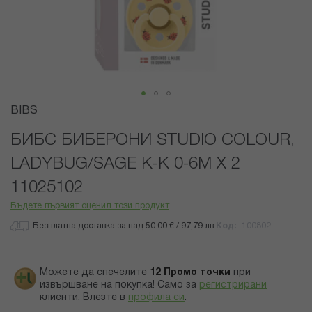
Преминете
BIBS
към
началото
БИБС БИБЕРОНИ STUDIO COLOUR,
на
LADYBUG/SAGE К-К 0-6М X 2
галерия
със
11025102
снимки
Бъдете първият оценил този продукт
Безплатна доставка за над 50.00 € / 97,79 лв.
Код
100802
Можете да спечелите
12
Промо точки
при
извършване на покупка! Само за
регистрирани
клиенти.
Влезте в
профила си
.