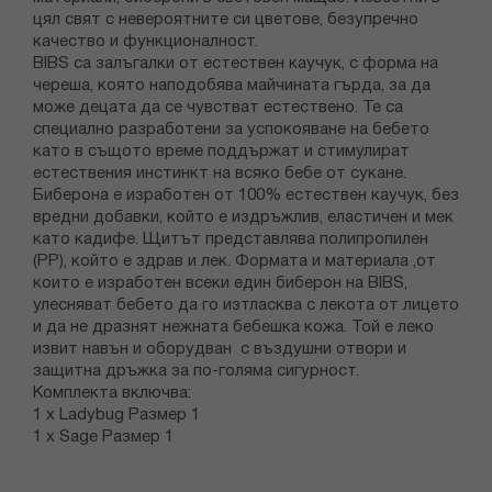
цял свят с невероятните си цветове, безупречно
качество и функционалност.
BIBS са залъгалки от естествен каучук, с форма на
череша, която наподобява майчината гърда, за да
може децата да се чувстват естествено. Те са
специално разработени за успокояване на бебето
като в същото време поддържат и стимулират
естествения инстинкт на всяко бебе от сукане.
Биберона е изработен от 100% естествен каучук, без
вредни добавки, който е издръжлив, еластичен и мек
като кадифе. Щитът представлява полипропилен
(PP), който е здрав и лек. Формата и материала ,от
които е изработен всеки един биберон на BIBS,
улесняват бебето да го изтласква с лекота от лицето
и да не дразнят нежната бебешка кожа. Той е леко
извит навън и оборудван с въздушни отвори и
защитна дръжка за по-голяма сигурност.
Комплекта включва:
1 x Ladybug Размер 1
1 x Sage Размер 1