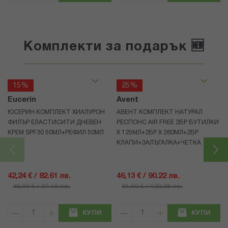
Комплекти за подарък 🆕
15%
25%
Eucerin
Avent
ЮСЕРИН КОМПЛЕКТ ХИАЛУРОН
АВЕНТ КОМПЛЕКТ НАТУРАЛ
ФИЛЪР ЕЛАСТИСИТИ ДНЕВЕН
РЕСПОНС AIR FREE 2БР БУТИЛКИ
КРЕМ SPF30 50МЛ+РЕФИЛ 50МЛ
Х 125МЛ+2БР Х 260МЛ+2БР
КЛАПИ+ЗАЛЪГАЛКА+ЧЕТКА
42,24 € / 82.61 лв.
46,13 € / 90.22 лв.
49,69 € / 97.19 лв.
61,50 € / 120.28 лв.
КУПИ
КУПИ