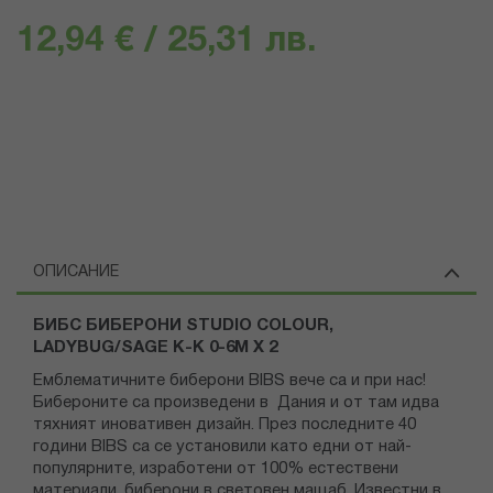
12,94 € / 25,31 лв.
ОПИСАНИЕ
БИБС БИБЕРОНИ STUDIO COLOUR,
LADYBUG/SAGE К-К 0-6М X 2
Емблематичните биберони BIBS вече са и при нас!
Бибероните са произведени в Дания и от там идва
тяхният иновативен дизайн. През последните 40
години BIBS са се установили като едни от най-
популярните, изработени от 100% естествени
материали, биберони в световен мащаб. Известни в