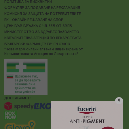
ПОЛИТИКА ЗА БИСКВИТКИ
ФОРМУЛЯР ЗА ПОДАВАНЕ НА РЕКЛАМАЦИЯ
КОМИСИЯ ЗА ЗАЩИТА НА ПОТРЕБИТЕЛИТЕ
ЕК - ОНЛАЙН РЕШАВАНЕ НА СПОР
ЦЕНИ ВЪВ ВРЪЗКА С ЧЛ. 55Б ОТ ЗВЕБ
МИНИСТЕРСТВО ЗА ЗДРАВЕОПАЗВАНЕТО
ИЗПЪЛНИТЕЛНА АГЕНЦИЯ ПО ЛЕКАРСТВАТА
БЪЛГАРСКИ ФАРМАЦЕВТИЧЕН СЪЮЗ
"Нове Фарм онлайн аптека е лицензирана от
Изпълнителната Агенция по Лекарствата"
ДОСТАВЯМЕ С:
X