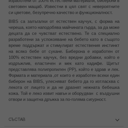
изработени от 100% естествени материали, биберони в
световен мащаб. Известни в цял свят с невероятните
си цветове, безупречно качество и функционалност.
BIBS са залъгалки от естествен каучук, с форма на
череша, която наподобява майчината гърда, за да може
децата да се чувстват естествено. Те са специално
разработени за успокояване на бебето като в същото
време поддържат и стимулират естествения инстинкт
на всяко бебе от сукане. Биберона е изработен от
100% естествен каучук, без вредни добавки, който е
издръжлив, еластичен и мек като кадифе. Щитът
представлява полипропилен (PP), който е здрав и лек.
Формата и материала ,от които е изработен всеки един
биберон на BIBS, улесняват бебето да го изтласква с
лекота от лицето и да не дразнят нежната бебешка
кожа. Той е леко извит навън и оборудван с въздушни
отвори и защитна дръжка за по-голяма сигурност.
СЪСТАВ