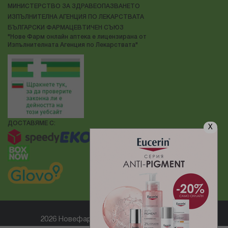
МИНИСТЕРСТВО ЗА ЗДРАВЕОПАЗВАНЕТО
ИЗПЪЛНИТЕЛНА АГЕНЦИЯ ПО ЛЕКАРСТВАТА
БЪЛГАРСКИ ФАРМАЦЕВТИЧЕН СЪЮЗ
"Нове Фарм онлайн аптека е лицензирана от
Изпълнителната Агенция по Лекарствата"
ДОСТАВЯМЕ С:
X
2026 Новефарм ® Всички права запазени