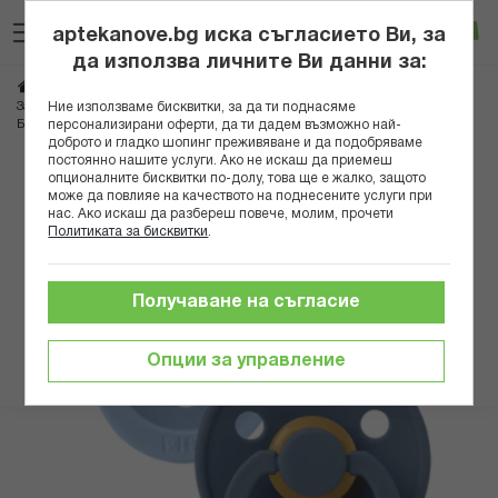
Прескачане
Търсене
Люб
Ко
към
aptekanove.bg иска съгласието Ви, за
съдържанието
Вход
да използва личните Ви данни за:
Начало
Грижа за майката и детето
Аксесоари за бебета
Ние използваме бисквитки, за да ти поднасяме
Залъгалки и клипсове
персонализирани оферти, да ти дадем възможно най-
БИБС БИБЕРОНИ COLOUR, SKY BLUE/STEEL BLUE КАУЧУК 0-6М X 2 110277
доброто и гладко шопинг преживяване и да подобряваме
постоянно нашите услуги. Ако не искаш да приемеш
Преминете
опционалните бисквитки по-долу, това ще е жалко, защото
може да повлияе на качеството на поднесените услуги при
към
нас. Ако искаш да разбереш повече, молим, прочети
края
Политиката за бисквитки
.
на
галерията
на
Получаване на съгласие
изображенията
Опции за управление