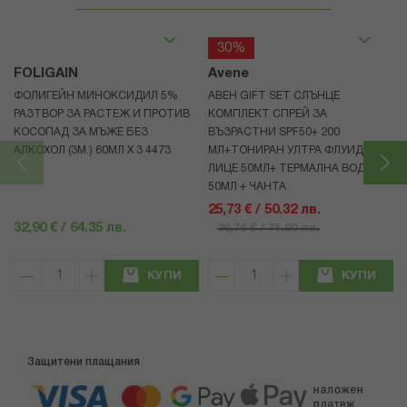
30%
FOLIGAIN
Avene
ФОЛИГЕЙН МИНОКСИДИЛ 5%
АВЕН GIFT SET СЛЪНЦЕ
РАЗТВОР ЗА РАСТЕЖ И ПРОТИВ
КОМПЛЕКТ СПРЕЙ ЗА
КОСОПАД ЗА МЪЖЕ БЕЗ
ВЪЗРАСТНИ SPF50+ 200
АЛКОХОЛ (3М.) 60МЛ X 3 4473
МЛ+ТОНИРАН УЛТРА ФЛУИД ЗА
ЛИЦЕ 50МЛ+ ТЕРМАЛНА ВОДА
50МЛ + ЧАНТА
25,73 € / 50.32 лв.
32,90 € / 64.35 лв.
36,76 € / 71.90 лв.
КУПИ
КУПИ
Защитени плащания