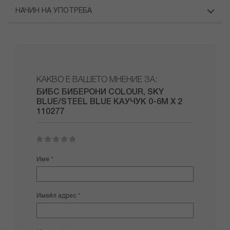
НАЧИН НА УПОТРЕБА
КАКВО Е ВАШЕТО МНЕНИЕ ЗА:
БИБС БИБЕРОНИ COLOUR, SKY
BLUE/STEEL BLUE КАУЧУК 0-6М X 2
110277
1
2
3
4
5
star
stars
stars
stars
stars
Име
Имейл адрес