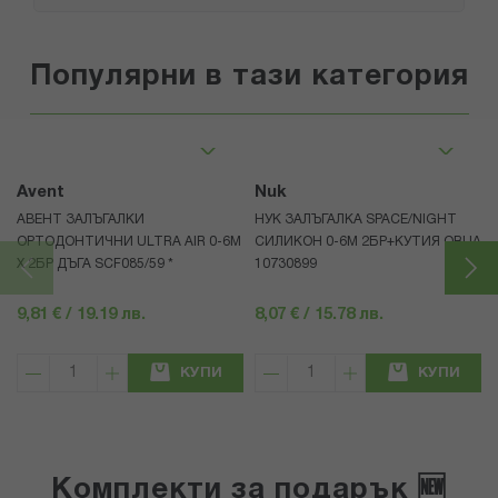
Популярни в тази категория
Avent
Nuk
АВЕНТ ЗАЛЪГАЛКИ
НУК ЗАЛЪГАЛКА SPACE/NIGHT
ОРТОДОНТИЧНИ ULTRA AIR 0-6M
СИЛИКОН 0-6М 2БР+КУТИЯ ОВЦА
Х 2БР ДЪГА SCF085/59 *
10730899
9,81 € / 19.19 лв.
8,07 € / 15.78 лв.
КУПИ
КУПИ
Комплекти за подарък 🆕