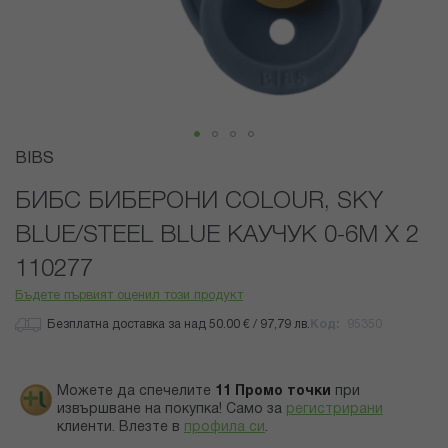
Преминете
BIBS
към
началото
БИБС БИБЕРОНИ COLOUR, SKY
на
BLUE/STEEL BLUE КАУЧУК 0-6М X 2
галерия
със
110277
снимки
Бъдете първият оценил този продукт
Безплатна доставка за над 50.00 € / 97,79 лв.
Код
95350
Можете да спечелите
11
Промо точки
при
извършване на покупка! Само за
регистрирани
клиенти.
Влезте в
профила си
.