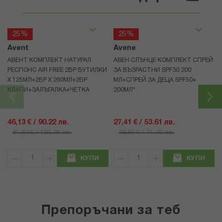
25%
25%
Avent
Avene
АВЕНТ КОМПЛЕКТ НАТУРАЛ
АВЕН СЛЪНЦЕ КОМПЛЕКТ СПРЕЙ
РЕСПОНС AIR FREE 2БР БУТИЛКИ
ЗА ВЪЗРАСТНИ SPF30 200
Х 125МЛ+2БР Х 260МЛ+2БР
МЛ+СПРЕЙ ЗА ДЕЦА SPF50+
КЛАПИ+ЗАЛЪГАЛКА+ЧЕТКА
200МЛ*
46,13 € / 90.22 лв.
27,41 € / 53.61 лв.
61,50 € / 120.28 лв.
36,55 € / 71.49 лв.
КУПИ
КУПИ
Препоръчани за теб