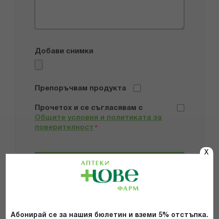
Добави снимки
Препоръчвам продукта
Прочетох и се съгласявам с
Общите условия и политиката за
поверителност
*
X
ИЗПРАТИ
Абонирай се за нашия бюлетин и вземи 5% отстъпка.