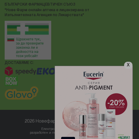
БЪЛГАРСКИ ФАРМАЦЕВТИЧЕН СЪЮЗ
"Нове Фарм онлайн аптека е лицензирана от
Изпълнителната Агенция по Лекарствата"
ДОСТАВЯМЕ С:
X
2026 Новефарм ® Всички права запазени
Електронен магазин
разработен и поддържан от