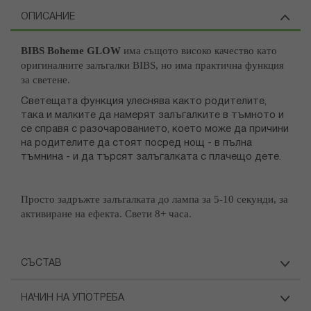
ОПИСАНИЕ
BIBS Boheme GLOW
има същото високо качество като
оригиналните залъгалки BIBS, но има практична функция
за светене.
Светещата функция улеснява както родителите,
така и малките да намерят залъгалките в тъмното и
се справя с разочарованието, което може да причини
на родителите да стоят посред нощ - в пълна
тъмнина - и да търсят залъгалката с плачещо дете.
Просто задръжте залъгалката до лампа за 5-10 секунди, за
активиране на ефекта. Свети 8+ часа.
СЪСТАВ
НАЧИН НА УПОТРЕБА