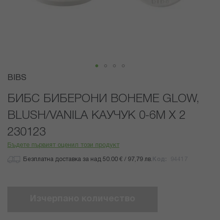
Преминете
BIBS
към
началото
БИБС БИБЕРОНИ BOHEME GLOW,
на
BLUSH/VANILA КАУЧУК 0-6М X 2
галерия
със
230123
снимки
Бъдете първият оценил този продукт
Безплатна доставка за над 50.00 € / 97,79 лв.
Код
94417
Изчерпано количество