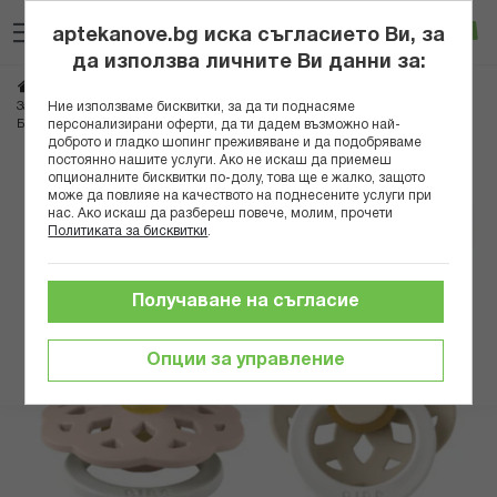
Прескачане
Търсене
Люб
Ко
към
aptekanove.bg иска съгласието Ви, за
съдържанието
Вход
да използва личните Ви данни за:
Начало
Грижа за майката и детето
Аксесоари за бебета
Ние използваме бисквитки, за да ти поднасяме
Залъгалки и клипсове
персонализирани оферти, да ти дадем възможно най-
БИБС БИБЕРОНИ BOHEME GLOW, BLUSH/VANILA КАУЧУК 0-6М X 2 230123
доброто и гладко шопинг преживяване и да подобряваме
постоянно нашите услуги. Ако не искаш да приемеш
Преминете
опционалните бисквитки по-долу, това ще е жалко, защото
може да повлияе на качеството на поднесените услуги при
към
нас. Ако искаш да разбереш повече, молим, прочети
края
Политиката за бисквитки
.
на
галерията
на
Получаване на съгласие
изображенията
Опции за управление