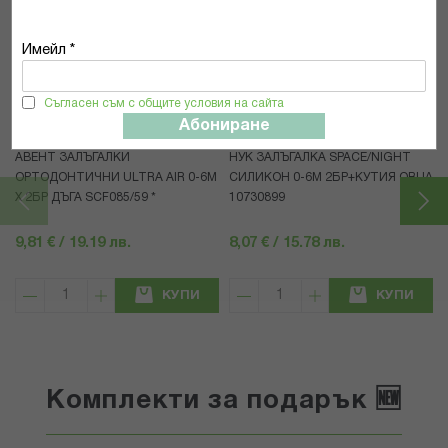
Популярни в тази категория
Имейл *
Съгласен съм с общите условия на сайта
Абониране
Avent
Nuk
АВЕНТ ЗАЛЪГАЛКИ
НУК ЗАЛЪГАЛКА SPACE/NIGHT
ОРТОДОНТИЧНИ ULTRA AIR 0-6M
СИЛИКОН 0-6М 2БР+КУТИЯ ОВЦА
Х 2БР ДЪГА SCF085/59 *
10730899
9,81 € / 19.19 лв.
8,07 € / 15.78 лв.
КУПИ
КУПИ
Комплекти за подарък 🆕