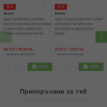
25%
25%
Avent
Avene
АВЕНТ КОМПЛЕКТ НАТУРАЛ
АВЕН СЛЪНЦЕ КОМПЛЕКТ СПРЕЙ
РЕСПОНС AIR FREE 2БР БУТИЛКИ
ЗА ВЪЗРАСТНИ SPF30 200
Х 125МЛ+2БР Х 260МЛ+2БР
МЛ+СПРЕЙ ЗА ДЕЦА SPF50+
КЛАПИ+ЗАЛЪГАЛКА+ЧЕТКА
200МЛ*
46,13 € / 90.22 лв.
27,41 € / 53.61 лв.
61,50 € / 120.28 лв.
36,55 € / 71.49 лв.
КУПИ
КУПИ
Препоръчани за теб