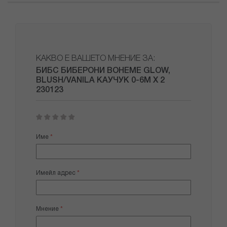
КАКВО Е ВАШЕТО МНЕНИЕ ЗА:
БИБС БИБЕРОНИ BOHEME GLOW,
BLUSH/VANILA КАУЧУК 0-6М X 2
230123
1
2
3
4
5
star
stars
stars
stars
stars
Име
Имейл адрес
Мнение