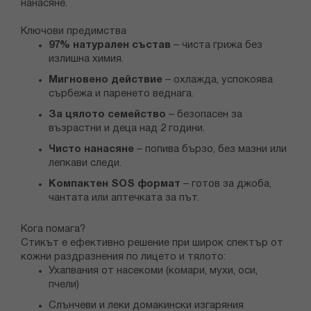
нанасяне.
Ключови предимства
97% натурален състав
– чиста грижа без
излишна химия.
Мигновено действие
– охлажда, успокоява
сърбежа и паренето веднага.
За цялото семейство
– безопасен за
възрастни и деца над 2 години.
Чисто нанасяне
– попива бързо, без мазни или
лепкави следи.
Компактен SOS формат
– готов за джоба,
чантата или аптечката за път.
Кога помага?
Стикът е ефективно решение при широк спектър от
кожни раздразнения по лицето и тялото:
Ухапвания от насекоми (комари, мухи, оси,
пчели)
Слънчеви и леки домакински изгаряния