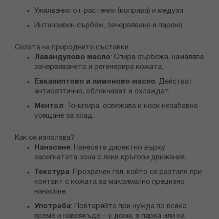
Ужилвания от растения (коприва) и медузи
Интензивен сърбеж, зачервяване и парене
Силата на природните съставки
Лавандулово масло
: Спира сърбежа, намалява
зачервяването и регенерира кожата.
Евкалиптово и лимоново масло
: Действат
антисептично, облекчават и охлаждат.
Ментол
: Тонизира, освежава и носи незабавно
усещане за хлад.
Как се използва?
Нанасяне
: Нанесете директно върху
засегнатата зона с леки кръгови движения.
Текстура
: Прозрачен гел, който се разтапя при
контакт с кожата за максимално прецизно
нанасяне.
Употреба
: Повтаряйте при нужда по всяко
време и навсякъде – у дома, в парка или на