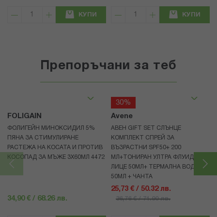
КУПИ
КУПИ
Препоръчани за теб
30%
FOLIGAIN
Avene
ФОЛИГЕЙН МИНОКСИДИЛ 5%
АВЕН GIFT SET СЛЪНЦЕ
ПЯНА ЗА СТИМУЛИРАНЕ
КОМПЛЕКТ СПРЕЙ ЗА
РАСТЕЖА НА КОСАТА И ПРОТИВ
ВЪЗРАСТНИ SPF50+ 200
КОСОПАД ЗА МЪЖЕ 3X60МЛ 4472
МЛ+ТОНИРАН УЛТРА ФЛУИД ЗА
ЛИЦЕ 50МЛ+ ТЕРМАЛНА ВОДА
50МЛ + ЧАНТА
25,73 € / 50.32 лв.
34,90 € / 68.26 лв.
36,76 € / 71.90 лв.