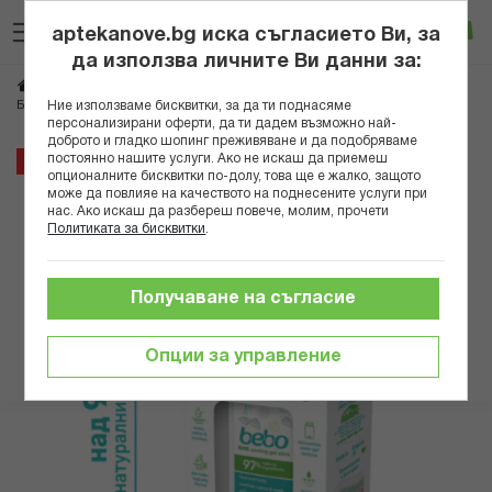
Прескачане
Търсене
Люб
Ко
към
aptekanove.bg иска съгласието Ви, за
съдържанието
Вход
да използва личните Ви данни за:
Начало
Грижа за майката и детето
Бебешка козметика
БЕБО SOS ОХЛАЖДАЩ ГЕЛ-СТИК 15ГР.
Ние използваме бисквитки, за да ти поднасяме
Бебешко олио и лосиони
персонализирани оферти, да ти дадем възможно най-
доброто и гладко шопинг преживяване и да подобряваме
Преминете
постоянно нашите услуги. Ако не искаш да приемеш
10%
опционалните бисквитки по-долу, това ще е жалко, защото
към
може да повлияе на качеството на поднесените услуги при
края
нас. Ако искаш да разбереш повече, молим, прочети
на
Политиката за бисквитки
.
галерията
на
изображенията
Получаване на съгласие
Опции за управление