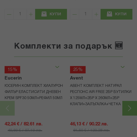
КУПИ
КУПИ
Комплекти за подарък 🆕
15%
25%
Eucerin
Avent
ЮСЕРИН КОМПЛЕКТ ХИАЛУРОН
АВЕНТ КОМПЛЕКТ НАТУРАЛ
ФИЛЪР ЕЛАСТИСИТИ ДНЕВЕН
РЕСПОНС AIR FREE 2БР БУТИЛКИ
КРЕМ SPF30 50МЛ+РЕФИЛ 50МЛ
Х 125МЛ+2БР Х 260МЛ+2БР
КЛАПИ+ЗАЛЪГАЛКА+ЧЕТКА
42,24 € / 82.61 лв.
46,13 € / 90.22 лв.
49,69 € / 97.19 лв.
61,50 € / 120.28 лв.