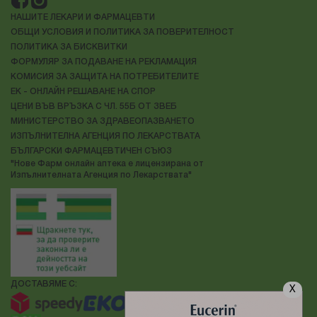
НАШИТЕ ЛЕКАРИ И ФАРМАЦЕВТИ
ОБЩИ УСЛОВИЯ И ПОЛИТИКА ЗА ПОВЕРИТЕЛНОСТ
ПОЛИТИКА ЗА БИСКВИТКИ
ФОРМУЛЯР ЗА ПОДАВАНЕ НА РЕКЛАМАЦИЯ
КОМИСИЯ ЗА ЗАЩИТА НА ПОТРЕБИТЕЛИТЕ
ЕК - ОНЛАЙН РЕШАВАНЕ НА СПОР
ЦЕНИ ВЪВ ВРЪЗКА С ЧЛ. 55Б ОТ ЗВЕБ
МИНИСТЕРСТВО ЗА ЗДРАВЕОПАЗВАНЕТО
ИЗПЪЛНИТЕЛНА АГЕНЦИЯ ПО ЛЕКАРСТВАТА
БЪЛГАРСКИ ФАРМАЦЕВТИЧЕН СЪЮЗ
"Нове Фарм онлайн аптека е лицензирана от
Изпълнителната Агенция по Лекарствата"
ДОСТАВЯМЕ С:
X