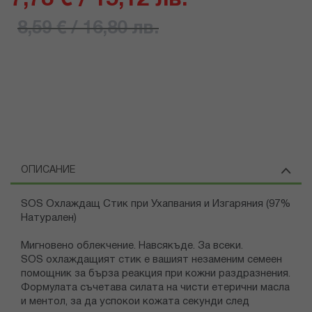
8,59 € / 16,80 лв.
ОПИСАНИЕ
SOS Охлаждащ Стик при Ухапвания и Изгаряния (97%
Натурален)
Мигновено облекчение. Навсякъде. За всеки.
SOS охлаждащият стик е вашият незаменим семеен
помощник за бърза реакция при кожни раздразнения.
Формулата съчетава силата на чисти етерични масла
и ментол, за да успокои кожата секунди след