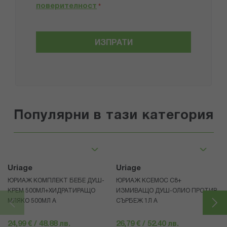
поверителност
*
ИЗПРАТИ
Популярни в тази категория
Uriage
Uriage
ЮРИАЖ КОМПЛЕКТ БЕБЕ ДУШ-
ЮРИАЖ КСЕМОС С8+
КРЕМ 500МЛ+ХИДРАТИРАЩО
ИЗМИВАЩО ДУШ-ОЛИО ПРОТИВ
МЛЯКО 500МЛ A
СЪРБЕЖ 1Л A
24,99 € / 48.88 лв.
26,79 € / 52.40 лв.