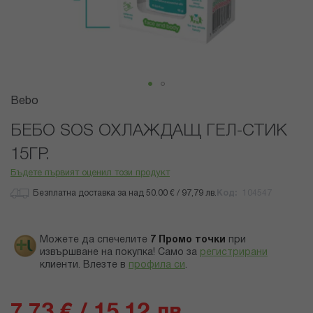
Преминете
Bebo
към
началото
БЕБО SOS ОХЛАЖДАЩ ГЕЛ-СТИК
на
15ГР.
галерия
със
Бъдете първият оценил този продукт
снимки
Безплатна доставка за над 50.00 € / 97,79 лв.
Код
104547
Можете да спечелите
7
Промо точки
при
извършване на покупка! Само за
регистрирани
клиенти.
Влезте в
профила си
.
7,73 € / 15,12 лв.