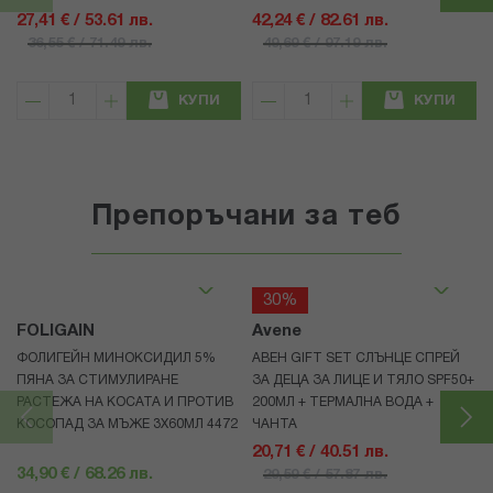
27,41 € / 53.61 лв.
42,24 € / 82.61 лв.
36,55 € / 71.49 лв.
49,69 € / 97.19 лв.
КУПИ
КУПИ
Препоръчани за теб
30%
FOLIGAIN
Avene
ФОЛИГЕЙН МИНОКСИДИЛ 5%
АВЕН GIFT SET СЛЪНЦЕ СПРЕЙ
ПЯНА ЗА СТИМУЛИРАНЕ
ЗА ДЕЦА ЗА ЛИЦЕ И ТЯЛО SPF50+
РАСТЕЖА НА КОСАТА И ПРОТИВ
200МЛ + ТЕРМАЛНА ВОДА +
КОСОПАД ЗА МЪЖЕ 3X60МЛ 4472
ЧАНТА
20,71 € / 40.51 лв.
34,90 € / 68.26 лв.
29,59 € / 57.87 лв.