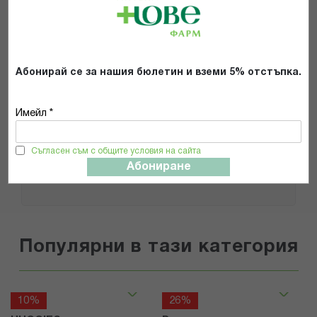
Препоръчвам продукта
Прочетох и се съгласявам с
Абонирай се за нашия бюлетин и вземи 5% отстъпка.
Общите условия и политиката за
поверителност
*
Имейл *
ИЗПРАТИ
Съгласен съм с общите условия на сайта
Абониране
Популярни в тази категория
10%
26%