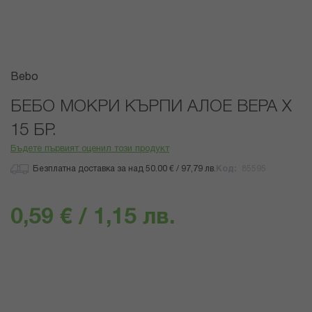
Преминете
Bebo
към
началото
БЕБО МОКРИ КЪРПИ АЛОЕ ВЕРА Х
на
15 БР.
галерия
със
Бъдете първият оценил този продукт
снимки
Безплатна доставка за над 50.00 € / 97,79 лв.
Код
85595
0,59 € / 1,15 лв.