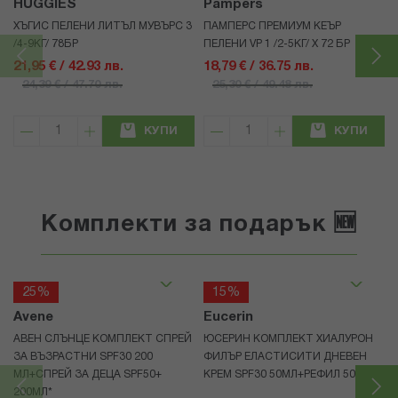
HUGGIES
Pampers
ХЪГИС ПЕЛЕНИ ЛИТЪЛ МУВЪРС 3
ПАМПЕРС ПРЕМИУМ КЕЪР
/4-9КГ/ 78БР
ПЕЛЕНИ VP 1 /2-5КГ/ Х 72 БР
21,95 € / 42.93 лв.
18,79 € / 36.75 лв.
24,39 € / 47.70 лв.
25,30 € / 49.48 лв.
КУПИ
КУПИ
Комплекти за подарък 🆕
25%
15%
Avene
Eucerin
АВЕН СЛЪНЦЕ КОМПЛЕКТ СПРЕЙ
ЮСЕРИН КОМПЛЕКТ ХИАЛУРОН
ЗА ВЪЗРАСТНИ SPF30 200
ФИЛЪР ЕЛАСТИСИТИ ДНЕВЕН
МЛ+СПРЕЙ ЗА ДЕЦА SPF50+
КРЕМ SPF30 50МЛ+РЕФИЛ 50МЛ
200МЛ*