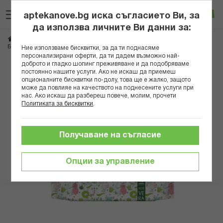
Прескачане
Търсене
Люб
Ко
към
aptekanove.bg иска съгласието Ви, за
съдържанието
Вход
да използва личните Ви данни за:
Начало
Грижа за майката и детето
Памперси и мокри кърпички
БЕБО МОКРИ КЪРПИ АЛОЕ ВЕРА Х 15 БР.
Ние използваме бисквитки, за да ти поднасяме
персонализирани оферти, да ти дадем възможно най-
доброто и гладко шопинг преживяване и да подобряваме
Преминете
постоянно нашите услуги. Ако не искаш да приемеш
към
опционалните бисквитки по-долу, това ще е жалко, защото
може да повлияе на качеството на поднесените услуги при
края
нас. Ако искаш да разбереш повече, молим, прочети
на
Политиката за бисквитки
.
галерията
на
изображенията
Получаване на съгласие
Опции за управление