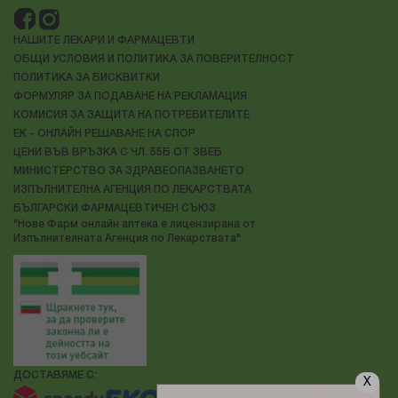
НАШИТЕ ЛЕКАРИ И ФАРМАЦЕВТИ
ОБЩИ УСЛОВИЯ И ПОЛИТИКА ЗА ПОВЕРИТЕЛНОСТ
ПОЛИТИКА ЗА БИСКВИТКИ
ФОРМУЛЯР ЗА ПОДАВАНЕ НА РЕКЛАМАЦИЯ
КОМИСИЯ ЗА ЗАЩИТА НА ПОТРЕБИТЕЛИТЕ
ЕК - ОНЛАЙН РЕШАВАНЕ НА СПОР
ЦЕНИ ВЪВ ВРЪЗКА С ЧЛ. 55Б ОТ ЗВЕБ
МИНИСТЕРСТВО ЗА ЗДРАВЕОПАЗВАНЕТО
ИЗПЪЛНИТЕЛНА АГЕНЦИЯ ПО ЛЕКАРСТВАТА
БЪЛГАРСКИ ФАРМАЦЕВТИЧЕН СЪЮЗ
"Нове Фарм онлайн аптека е лицензирана от
Изпълнителната Агенция по Лекарствата"
ДОСТАВЯМЕ С:
X