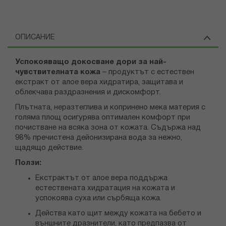
ОПИСАНИЕ
Успокояващо докосване дори за най-
чувствителната кожа
– продуктът с естествен
екстракт от алое вера хидратира, защитава и
облекчава раздразнения и дискомфорт.
Плътната, неразтеглива и копринено мека материя с
голяма площ осигурява оптимален комфорт при
почистване на всяка зона от кожата. Съдържа над
98% пречистена дейонизирана вода за нежно,
щадящо действие.
Ползи:
Екстрактът от алое вера поддържа
естествената хидратация на кожата и
успокоява суха или сърбяща кожа.
Действа като щит между кожата на бебето и
външните дразнители, като предпазва от