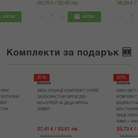
26,79 € / 52.40 лв.
36,29 € /
КУПИ
КУПИ
Комплекти за подарък 🆕
25%
30%
Avene
Avene
УРАЛ
АВЕН СЛЪНЦЕ КОМПЛЕКТ СПРЕЙ
АВЕН GIFT
Р БУТИЛКИ
ЗА ВЪЗРАСТНИ SPF30 200
КОМПЛЕКТ 
+2БР
МЛ+СПРЕЙ ЗА ДЕЦА SPF50+
ВЪЗРАСТНИ
ЕТКА
200МЛ*
МЛ+ТОНИРА
ЛИЦЕ 50МЛ
50МЛ + ЧА
27,41 € / 53.61 лв.
25,73 € /
36,55 € / 71.49 лв.
36,76 € / 