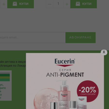
КУПИ
КУПИ
АБОНИРАНЕ
X
йн аптека е лицензирана от
ДОСТАВЯМЕ С:
Агенция по Лекарствата"