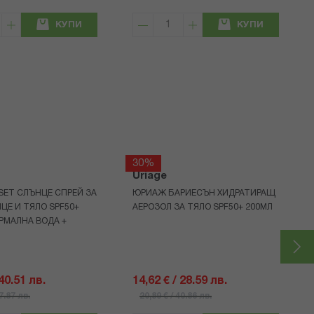
КУПИ
КУПИ
30%
Uriage
 SET СЛЪНЦЕ СПРЕЙ ЗА
ЮРИАЖ БАРИЕСЪН ХИДРАТИРАЩ
ИЦЕ И ТЯЛО SPF50+
АЕРОЗОЛ ЗА ТЯЛО SPF50+ 200МЛ
ЕРМАЛНА ВОДА +
 40.51 лв.
14,62 € / 28.59 лв.
57.87 лв.
20,89 € / 40.86 лв.