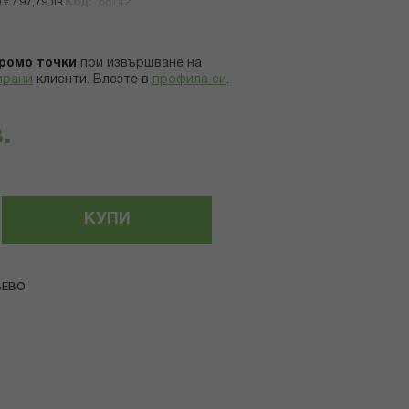
€ / 97,79 лв.
Код
88142
ромо точки
при извършване на
ирани
клиенти.
Влезте в
профила си
.
.
КУПИ
BEBO