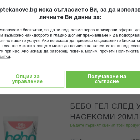
ptekanove.bg иска съгласието Ви, за да използ
личните Ви данни за:
ПОПИТАЙ Ф
използваме бисквитки, за да ти поднасяме персонализирани оферти, да
Търсене
м възможно най-доброто и гладко шопинг преживяване и да подобряв
оянно нашите услуги. Ако не искаш да приемеш опционалните бисквитк
КА
ГРИЖА ЗА МАЙКАТА И ДЕТЕТО
ХРАНИТЕЛНИ ДОБАВКИ
, това ще е жалко, защото може да повлияе на качеството на поднесен
ги при нас. Ако искаш да разбереш повече, молим, прочети
Политиката 
витки
.
О ГЕЛ СЛЕД УХАПВАНЕ ОТ НАСЕКОМИ 20МЛ
Опции за
Получаване на
управление
съгласие
Bebo
БЕБО ГЕЛ СЛЕД 
НАСЕКОМИ 20МЛ
Бъдете първият оценил този продук