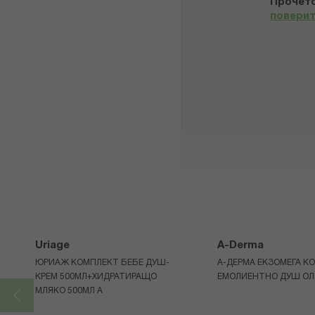
Прочето
повери
Uriage
A-Derma
ЮРИАЖ КОМПЛЕКТ БЕБЕ ДУШ-
А-ДЕРМА ЕКЗОМЕГА К
КРЕМ 500МЛ+ХИДРАТИРАЩО
ЕМОЛИЕНТНО ДУШ ОЛ
МЛЯКО 500МЛ A