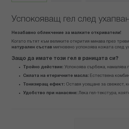
снимки
Успокояващ гел след ухапва
Незабавно облекчение за малките откриватели!
Когато пътят към великите открития минава през треви
натурален състав
мигновено успокоява кожата след уха
Защо да имате този гел в раницата си?
Тройно действие:
Успокоява сърбежа, намалява 
Силата на етеричните масла:
Естествена комбин
Тонизиращ ефект:
Оставя усещане за свежест, к
Удобство при нанасяне:
Лека гел-текстура, коят