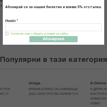
х и се съгласявам с
Общите условия и политиката за
телност
*
Абонирай се за нашия бюлетин и вземи 5% отстъпка.
Имейл *
ИЗПРАТИ
Съгласен съм с общите условия на сайта
Абониране
Популярни в тази категори
Uriage
A-Derma
ОНТРОЛ
ЮРИАЖ КСЕМОС С8+ ИЗМИВАЩО
А-ДЕРМА К
ИО 1Л
ДУШ-ОЛИО ПРОТИВ СЪРБЕЖ 1Л A
КОНТРОЛ 
400МЛ+ПОЧ
500МЛ