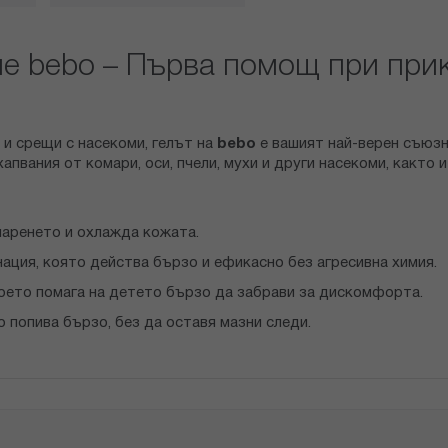
не bebo – Първа помощ при при
 и срещи с насекоми, гелът на
bebo
е вашият най-верен съюз
пвания от комари, оси, пчели, мухи и други насекоми, както и
паренето и охлажда кожата.
ация, която действа бързо и ефикасно без агресивна химия.
оето помага на детето бързо да забрави за дискомфорта.
о попива бързо, без да оставя мазни следи.