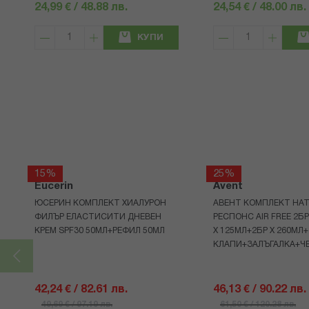
24,99 € / 48.88 лв.
24,54 € / 48.00 лв.
КУПИ
15%
25%
Eucerin
Avent
ЮСЕРИН КОМПЛЕКТ ХИАЛУРОН
АВЕНТ КОМПЛЕКТ НАТ
ФИЛЪР ЕЛАСТИСИТИ ДНЕВЕН
РЕСПОНС AIR FREE 2Б
КРЕМ SPF30 50МЛ+РЕФИЛ 50МЛ
Х 125МЛ+2БР Х 260МЛ
КЛАПИ+ЗАЛЪГАЛКА+Ч
42,24 € / 82.61 лв.
46,13 € / 90.22 лв.
49,69 € / 97.19 лв.
61,50 € / 120.28 лв.