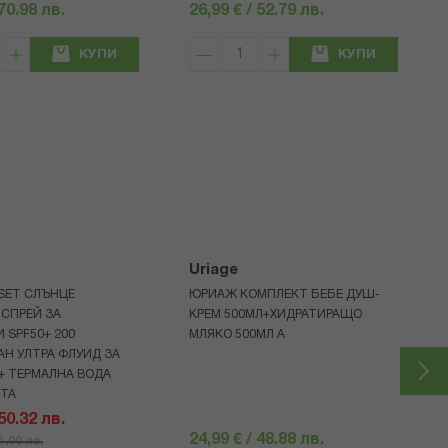
 70.98 лв.
26,99 € / 52.79 лв.
КУПИ
КУПИ
Uriage
 SET СЛЪНЦЕ
ЮРИАЖ КОМПЛЕКТ БЕБЕ ДУШ-
СПРЕЙ ЗА
КРЕМ 500МЛ+ХИДРАТИРАЩО
 SPF50+ 200
МЛЯКО 500МЛ A
Н УЛТРА ФЛУИД ЗА
+ ТЕРМАЛНА ВОДА
НТА
 50.32 лв.
24,99 € / 48.88 лв.
71.90 лв.