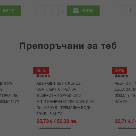
КУПИ
КУПИ
Препоръчани за теб
30%
30%
Avene
Avene
ДИЛ 5%
АВЕН GIFT SET СЛЪНЦЕ
АВЕН GIFT
НЕ
КОМПЛЕКТ СПРЕЙ ЗА
ДЕЦА ЗА Л
И ПРОТИВ
ВЪЗРАСТНИ SPF50+ 200
200МЛ + Т
60МЛ 4472
МЛ+ТОНИРАН УЛТРА ФЛУИД ЗА
ЧАНТА
ЛИЦЕ 50МЛ+ ТЕРМАЛНА ВОДА
50МЛ + ЧАНТА
25,73 € / 50.32 лв.
20,71 € /
36,76 € / 71.90 лв.
29,59 € / 