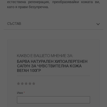
естествена регенерация, преобразявайки кожата ви,
като я прави безупречна.
СЪСТАВ
КАКВО Е ВАШЕТО МНЕНИЕ ЗА:
БАРВА НАТУРАЛЕН ХИПОАЛЕРГЕНЕН
САПУН ЗА ЧУВСТВИТЕЛНА КОЖА
ВЕГАН 100ГР
1
2
3
4
5
star
stars
stars
stars
stars
Име