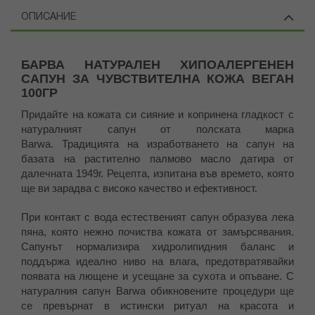
ОПИСАНИЕ
БАРВА НАТУРАЛЕН ХИПОАЛЕРГЕНЕН
САПУН ЗА ЧУВСТВИТЕЛНА КОЖА ВЕГАН
100ГР
Придайте на кожата си сияние и копринена гладкост с
натуралният сапун от полската марка
Barwa. Традицията на изработването на сапун на
базата на растително палмово масло датира от
далечната 1949г. Рецепта, изпитана във времето, която
ще ви зарадва с високо качество и ефективност.
При контакт с вода естественият сапун образува лека
пяна, която нежно почиства кожата от замърсявания.
Сапунът нормализира хидролипидния баланс и
поддържа идеално ниво на влага, предотвратявайки
появата на лющене и усещане за сухота и опъване. С
натуралния сапун Barwa обикновените процедури ще
се превърнат в истински ритуал на красота и