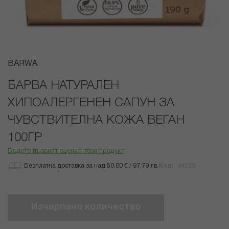
Преминете
BARWA
към
началото
БАРВА НАТУРАЛЕН
на
ХИПОАЛЕРГЕНЕН САПУН ЗА
галерия
със
ЧУВСТВИТЕЛНА КОЖА ВЕГАН
снимки
100ГР
Бъдете първият оценил този продукт
Безплатна доставка за над 50.00 € / 97,79 лв.
Код
94523
Изчерпано количество