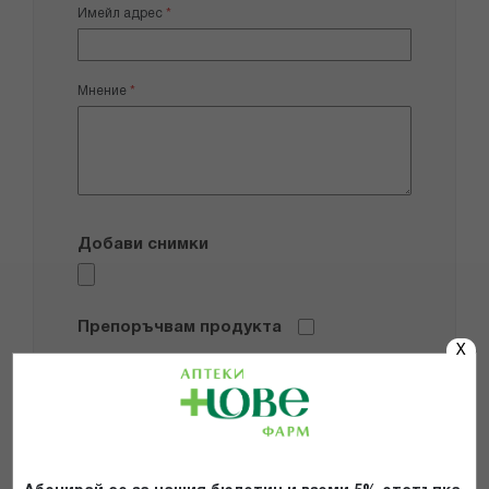
Имейл адрес
Мнение
Добави снимки
Препоръчвам продукта
X
Прочетох и се съгласявам с
Общите условия и политиката за
поверителност
*