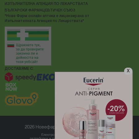
ИЗПЪЛНИТЕЛНА АГЕНЦИЯ ПО ЛЕКАРСТВАТА
БЪЛГАРСКИ ФАРМАЦЕВТИЧЕН СЪЮЗ
"Нове Фарм онлайн аптека е лицензирана от
Изпълнителната Агенция по Лекарствата"
ДОСТАВЯМЕ С:
X
2026 Новефарм ® Всички права запазени
Електронен магазин
разработен и поддържан от