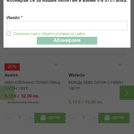
Абонирай се за нашия бюлетин и вземи 5% отстъпка.
ИЗПРАТИ
Имейл *
Съгласен съм с общите условия на сайта
Абониране
Популярни в тази категория
20%
Avene
Weleda
АВЕН КЛЕАНАНС ПОЧИСТВАЩ
ВЕЛЕДА БЕБЕ САПУН С НЕВЕН
САПУН 100ГР
100 ГР
6,18 € / 12.09 лв.
7,10 € / 13.89 лв.
7,72 € / 15.10 лв.
КУПИ
КУПИ