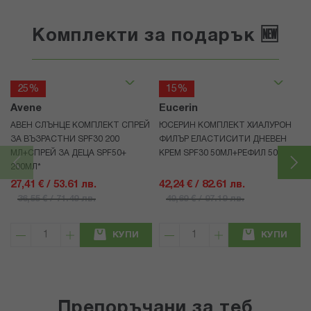
Комплекти за подарък 🆕
25%
15%
Avene
Eucerin
АВЕН СЛЪНЦЕ КОМПЛЕКТ СПРЕЙ
ЮСЕРИН КОМПЛЕКТ ХИАЛУРОН
ЗА ВЪЗРАСТНИ SPF30 200
ФИЛЪР ЕЛАСТИСИТИ ДНЕВЕН
МЛ+СПРЕЙ ЗА ДЕЦА SPF50+
КРЕМ SPF30 50МЛ+РЕФИЛ 50МЛ
200МЛ*
27,41 € / 53.61 лв.
42,24 € / 82.61 лв.
36,55 € / 71.49 лв.
49,69 € / 97.19 лв.
КУПИ
КУПИ
Препоръчани за теб