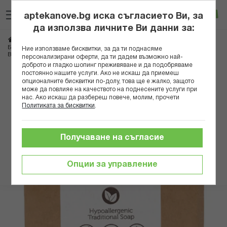
Прескачане
Търсене
Люб
Ко
към
aptekanove.bg иска съгласието Ви, за
съдържанието
Вход
да използва личните Ви данни за:
Начало
Козметика
Козметика за тяло
БАРВА НАТУРАЛЕН ХИПОАЛЕРГЕНЕН САПУН ЗА ЧУВСТВИТЕЛНА КОЖА
Ние използваме бисквитки, за да ти поднасяме
ВЕГАН 100ГР
персонализирани оферти, да ти дадем възможно най-
доброто и гладко шопинг преживяване и да подобряваме
постоянно нашите услуги. Ако не искаш да приемеш
Преминете
опционалните бисквитки по-долу, това ще е жалко, защото
към
може да повлияе на качеството на поднесените услуги при
нас. Ако искаш да разбереш повече, молим, прочети
края
Политиката за бисквитки
.
на
галерията
на
Получаване на съгласие
изображенията
Опции за управление