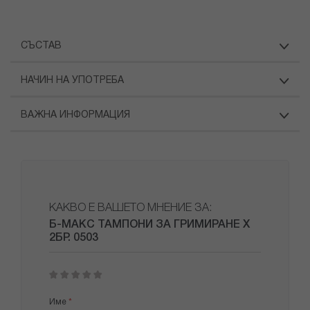
СЪСТАВ
НАЧИН НА УПОТРЕБА
ВАЖНА ИНФОРМАЦИЯ
КАКВО Е ВАШЕТО МНЕНИЕ ЗА:
Б-МАКС ТАМПОНИ ЗА ГРИМИРАНЕ Х
2БР. 0503
1
2
3
4
5
star
stars
stars
stars
stars
Име