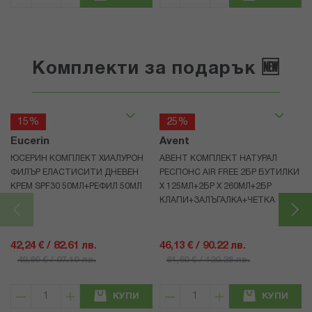
Комплекти за подарък 🆕
15%
25%
Eucerin
Avent
ЮСЕРИН КОМПЛЕКТ ХИАЛУРОН
АВЕНТ КОМПЛЕКТ НАТУРАЛ
ФИЛЪР ЕЛАСТИСИТИ ДНЕВЕН
РЕСПОНС AIR FREE 2БР БУТИЛКИ
КРЕМ SPF30 50МЛ+РЕФИЛ 50МЛ
Х 125МЛ+2БР Х 260МЛ+2БР
КЛАПИ+ЗАЛЪГАЛКА+ЧЕТКА
42,24 € / 82.61 лв.
46,13 € / 90.22 лв.
49,69 € / 97.19 лв.
61,50 € / 120.28 лв.
КУПИ
КУПИ