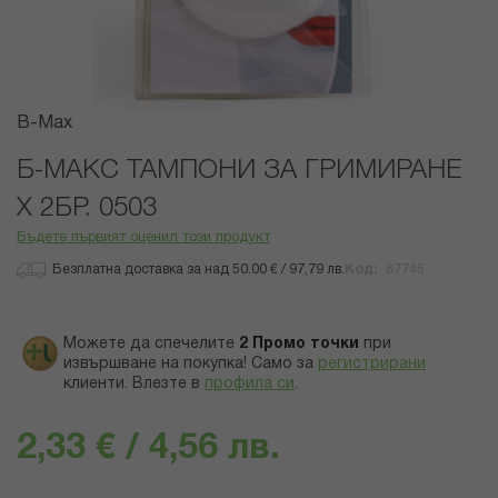
Преминете
B-Max
към
началото
Б-МАКС ТАМПОНИ ЗА ГРИМИРАНЕ
на
Х 2БР. 0503
галерия
със
Бъдете първият оценил този продукт
снимки
Безплатна доставка за над 50.00 € / 97,79 лв.
Код
87745
Можете да спечелите
2
Промо точки
при
извършване на покупка! Само за
регистрирани
клиенти.
Влезте в
профила си
.
2,33 € / 4,56 лв.