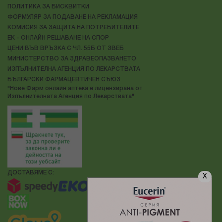
ПОЛИТИКА ЗА БИСКВИТКИ
ФОРМУЛЯР ЗА ПОДАВАНЕ НА РЕКЛАМАЦИЯ
КОМИСИЯ ЗА ЗАЩИТА НА ПОТРЕБИТЕЛИТЕ
ЕК - ОНЛАЙН РЕШАВАНЕ НА СПОР
ЦЕНИ ВЪВ ВРЪЗКА С ЧЛ. 55Б ОТ ЗВЕБ
МИНИСТЕРСТВО ЗА ЗДРАВЕОПАЗВАНЕТО
ИЗПЪЛНИТЕЛНА АГЕНЦИЯ ПО ЛЕКАРСТВАТА
БЪЛГАРСКИ ФАРМАЦЕВТИЧЕН СЪЮЗ
"Нове Фарм онлайн аптека е лицензирана от
Изпълнителната Агенция по Лекарствата"
ДОСТАВЯМЕ С:
X