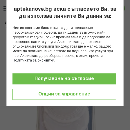
Прескачане
Търсене
Люб
Ко
към
aptekanove.bg иска съгласието Ви, за
съдържанието
Вход
да използва личните Ви данни за:
Начало
Козметика
Грим
Аксесоари
Б-МАКС ТАМПОНИ ЗА ГРИМИРАНЕ Х 2БР. 0503
Ние използваме бисквитки, за да ти поднасяме
персонализирани оферти, да ти дадем възможно най-
доброто и гладко шопинг преживяване и да подобряваме
Преминете
постоянно нашите услуги. Ако не искаш да приемеш
към
опционалните бисквитки по-долу, това ще е жалко, защото
може да повлияе на качеството на поднесените услуги при
края
нас. Ако искаш да разбереш повече, молим, прочети
на
Политиката за бисквитки
.
галерията
на
изображенията
Получаване на съгласие
Опции за управление