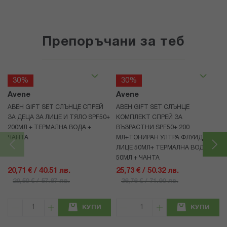
Препоръчани за теб
30%
30%
Avene
Avene
АВЕН GIFT SET СЛЪНЦЕ СПРЕЙ
АВЕН GIFT SET СЛЪНЦЕ
ЗА ДЕЦА ЗА ЛИЦЕ И ТЯЛО SPF50+
КОМПЛЕКТ СПРЕЙ ЗА
200МЛ + ТЕРМАЛНА ВОДА +
ВЪЗРАСТНИ SPF50+ 200
ЧАНТА
МЛ+ТОНИРАН УЛТРА ФЛУИД ЗА
ЛИЦЕ 50МЛ+ ТЕРМАЛНА ВОДА
50МЛ + ЧАНТА
20,71 € / 40.51 лв.
25,73 € / 50.32 лв.
29,59 € / 57.87 лв.
36,76 € / 71.90 лв.
КУПИ
КУПИ