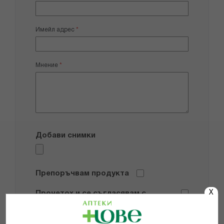
Имейл адрес
Мнение
Добави снимки
Препоръчвам продукта
X
Прочетох и се съгласявам с
Общите условия и политиката за
поверителност
*