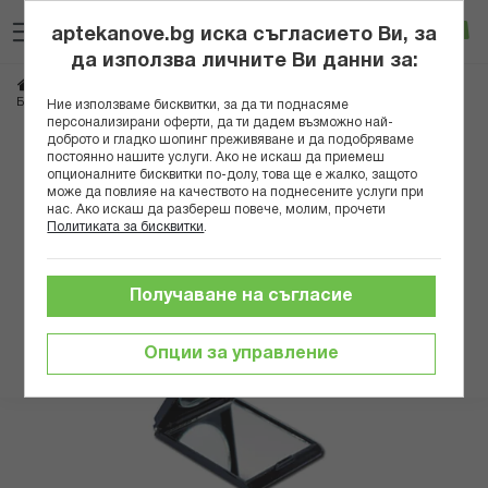
Прескачане
Търсене
Люб
Ко
към
aptekanove.bg иска съгласието Ви, за
съдържанието
Вход
да използва личните Ви данни за:
Начало
Козметика
Грим
Аксесоари
Б-МАКС КОМПАКТНО ДВОЙНО ОГЛЕДАЛО 10886
Ние използваме бисквитки, за да ти поднасяме
персонализирани оферти, да ти дадем възможно най-
доброто и гладко шопинг преживяване и да подобряваме
Преминете
постоянно нашите услуги. Ако не искаш да приемеш
към
опционалните бисквитки по-долу, това ще е жалко, защото
може да повлияе на качеството на поднесените услуги при
края
нас. Ако искаш да разбереш повече, молим, прочети
на
Политиката за бисквитки
.
галерията
на
изображенията
Получаване на съгласие
Опции за управление