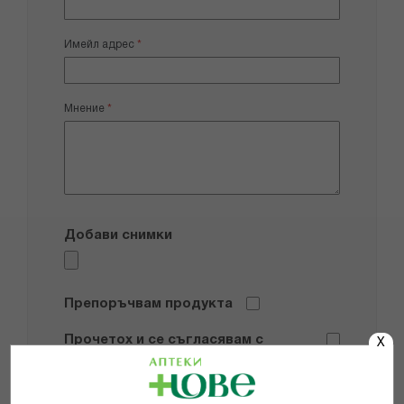
Имейл адрес
Мнение
Добави снимки
Препоръчвам продукта
Прочетох и се съгласявам с
X
Общите условия и политиката за
поверителност
*