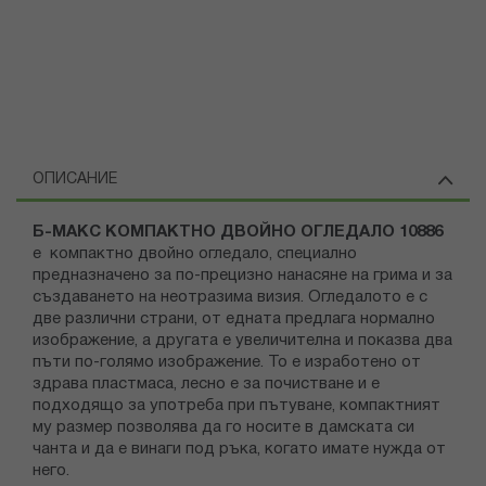
ОПИСАНИЕ
Б-МАКС КОМПАКТНО ДВОЙНО ОГЛЕДАЛО 10886
е компактно двойно огледало, специално
предназначено за по-прецизно нанасяне на грима и за
създаването на неотразима визия. Огледалото е с
две различни страни, от едната предлага нормално
изображение, а другата е увеличителна и показва два
пъти по-голямо изображение. То е изработено от
здрава пластмаса, лесно е за почистване и е
подходящо за употреба при пътуване, компактният
му размер позволява да го носите в дамската си
чанта и да е винаги под ръка, когато имате нужда от
него.