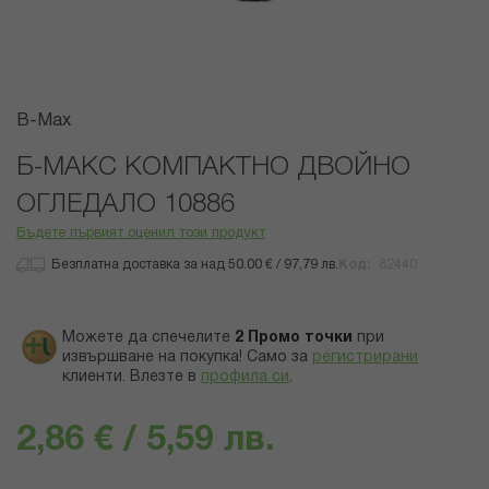
Преминете
B-Max
към
началото
Б-МАКС КОМПАКТНО ДВОЙНО
на
ОГЛЕДАЛО 10886
галерия
със
Бъдете първият оценил този продукт
снимки
Безплатна доставка за над 50.00 € / 97,79 лв.
Код
82440
Можете да спечелите
2
Промо точки
при
извършване на покупка! Само за
регистрирани
клиенти.
Влезте в
профила си
.
2,86 € / 5,59 лв.