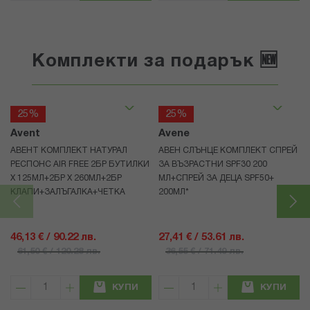
Комплекти за подарък 🆕
25%
25%
Avent
Avene
АВЕНТ КОМПЛЕКТ НАТУРАЛ
АВЕН СЛЪНЦЕ КОМПЛЕКТ СПРЕЙ
РЕСПОНС AIR FREE 2БР БУТИЛКИ
ЗА ВЪЗРАСТНИ SPF30 200
Х 125МЛ+2БР Х 260МЛ+2БР
МЛ+СПРЕЙ ЗА ДЕЦА SPF50+
КЛАПИ+ЗАЛЪГАЛКА+ЧЕТКА
200МЛ*
46,13 € / 90.22 лв.
27,41 € / 53.61 лв.
61,50 € / 120.28 лв.
36,55 € / 71.49 лв.
КУПИ
КУПИ