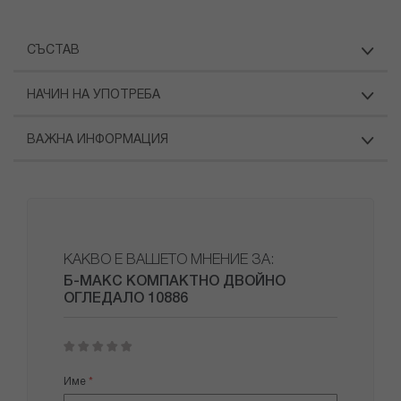
СЪСТАВ
НАЧИН НА УПОТРЕБА
ВАЖНА ИНФОРМАЦИЯ
КАКВО Е ВАШЕТО МНЕНИЕ ЗА:
Б-МАКС КОМПАКТНО ДВОЙНО
ОГЛЕДАЛО 10886
1
2
3
4
5
star
stars
stars
stars
stars
Име