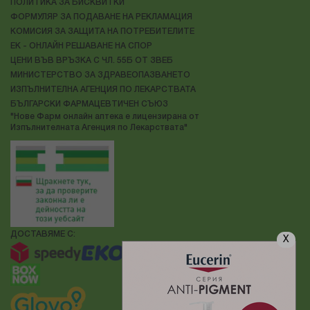
ПОЛИТИКА ЗА БИСКВИТКИ
ФОРМУЛЯР ЗА ПОДАВАНЕ НА РЕКЛАМАЦИЯ
КОМИСИЯ ЗА ЗАЩИТА НА ПОТРЕБИТЕЛИТЕ
ЕК - ОНЛАЙН РЕШАВАНЕ НА СПОР
ЦЕНИ ВЪВ ВРЪЗКА С ЧЛ. 55Б ОТ ЗВЕБ
МИНИСТЕРСТВО ЗА ЗДРАВЕОПАЗВАНЕТО
ИЗПЪЛНИТЕЛНА АГЕНЦИЯ ПО ЛЕКАРСТВАТА
БЪЛГАРСКИ ФАРМАЦЕВТИЧЕН СЪЮЗ
"Нове Фарм онлайн аптека е лицензирана от
Изпълнителната Агенция по Лекарствата"
ДОСТАВЯМЕ С:
X