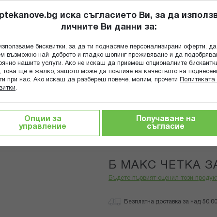
ptekanove.bg иска съгласието Ви, за да използ
личните Ви данни за:
ПОПИТАЙ Ф
използваме бисквитки, за да ти поднасяме персонализирани оферти, да
Търсене
м възможно най-доброто и гладко шопинг преживяване и да подобряв
оянно нашите услуги. Ако не искаш да приемеш опционалните бисквитк
КА
ГРИЖА ЗА МАЙКАТА И ДЕТЕТО
ХРАНИТЕЛНИ ДОБАВКИ
, това ще е жалко, защото може да повлияе на качеството на поднесен
ги при нас. Ако искаш да разбереш повече, молим, прочети
Политиката 
витки
.
ЕТКА ЗА ПУДРА-10596
Опции за
Получаване на
управление
съгласие
B-Max
Б МАКС ЧЕТКА З
Бъдете първият оценил този продук
Безплатна доставка за над 50.00 