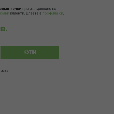
ромо точки
при извършване на
ирани
клиенти.
Влезте в
профила си
.
лв.
КУПИ
B-MAX