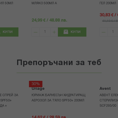
ИЛ 50МЛ
МЛЯКО 500МЛ A
ГЕЛ 200МЛ
30,83 € /
24,99 € / 48.88 лв.
41,10 € / 
КУПИ
КУПИ
Препоръчани за теб
30%
Uriage
Avent
Е СПРЕЙ ЗА
ЮРИАЖ БАРИЕСЪН ХИДРАТИРАЩ
АВЕНТ ЕЛЕ
 SPF50+
АЕРОЗОЛ ЗА ТЯЛО SPF50+ 200МЛ
СТЕРИЛИЗ
ДА +
SCF293/00
14,62 € / 28.59 лв.