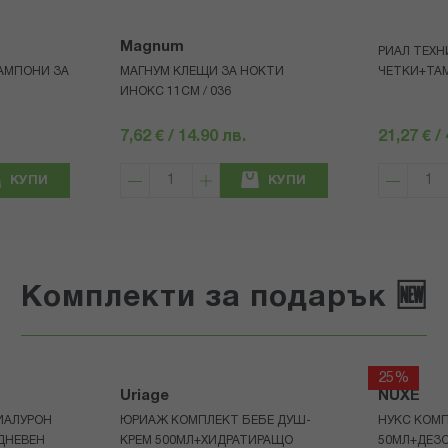
Magnum
РИАЛ ТЕХНИ
ТАМПОНИ ЗА
МАГНУМ КЛЕЩИ ЗА НОКТИ
ЧЕТКИ+ТА
ИНОКС 11СМ / 036
7,62 € / 14.90 лв.
21,27 € /
КУПИ
КУПИ
Комплекти за подарък 🆕
25%
Uriage
NUXE
ИАЛУРОН
ЮРИАЖ КОМПЛЕКТ БЕБЕ ДУШ-
НУКС КОМП
ДНЕВЕН
КРЕМ 500МЛ+ХИДРАТИРАЩО
50МЛ+ДЕЗ