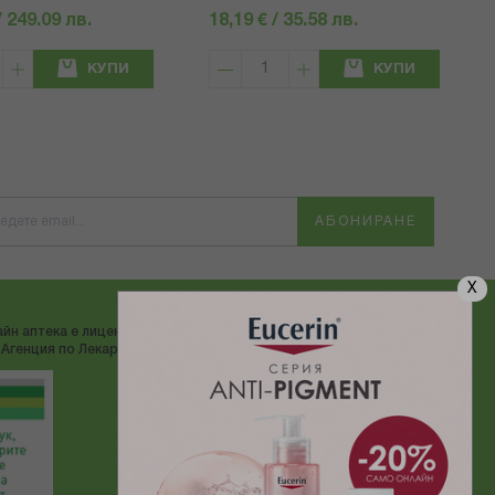
/ 249.09 лв.
18,19 € / 35.58 лв.
КУПИ
КУПИ
АБОНИРАНЕ
X
йн аптека е лицензирана от
ДОСТАВЯМЕ С:
Агенция по Лекарствата"