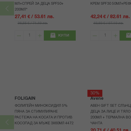
МЛ+СПРЕЙ ЗА ДЕЦА SPF50+
КРЕМ SPF30 50МЛ+РЕФ
200МЛ*
27,41 € / 53.61 лв.
42,24 € / 82.61 лв.
36,55 € / 71.49 лв.
49,69 € / 97.19 лв.
КУПИ
30%
FOLIGAIN
Avene
ФОЛИГЕЙН МИНОКСИДИЛ 5%
АВЕН GIFT SET СЛЪНЦ
ПЯНА ЗА СТИМУЛИРАНЕ
ДЕЦА ЗА ЛИЦЕ И ТЯЛО
РАСТЕЖА НА КОСАТА И ПРОТИВ
200МЛ + ТЕРМАЛНА ВО
КОСОПАД ЗА МЪЖЕ 3X60МЛ 4472
ЧАНТА
20,71 € / 40.51 лв.