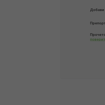
Добави
Препор
Прочето
повери