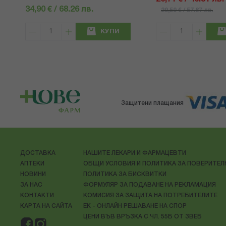
34,90 € / 68.26 лв.
29,59 € / 57.87 лв.
КУПИ
Защитени плащания
ДОСТАВКА
НАШИТЕ ЛЕКАРИ И ФАРМАЦЕВТИ
АПТЕКИ
ОБЩИ УСЛОВИЯ И ПОЛИТИКА ЗА ПОВЕРИТЕ
НОВИНИ
ПОЛИТИКА ЗА БИСКВИТКИ
ЗА НАС
ФОРМУЛЯР ЗА ПОДАВАНЕ НА РЕКЛАМАЦИЯ
КОНТАКТИ
КОМИСИЯ ЗА ЗАЩИТА НА ПОТРЕБИТЕЛИТЕ
КАРТА НА САЙТА
ЕК - ОНЛАЙН РЕШАВАНЕ НА СПОР
ЦЕНИ ВЪВ ВРЪЗКА С ЧЛ. 55Б ОТ ЗВЕБ