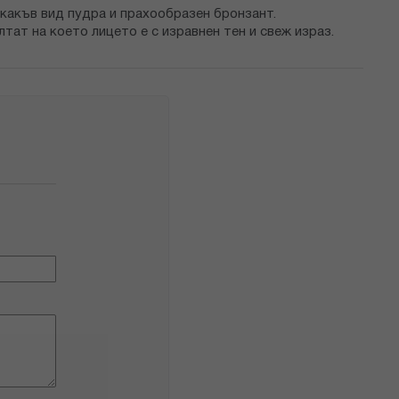
якакъв вид пудра и прахообразен бронзант.
тат на което лицето е с изравнен тен и свеж израз.