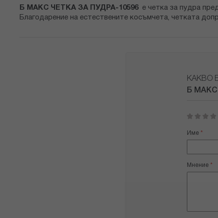
снимки
Б МАКС ЧЕТКА ЗА ПУДРА-10596
е четка за пудра пре
Благодарение на естествените косъмчета, четката допри
КАКВО 
Б МАКС
1
2
3
4
5
star
stars
stars
stars
stars
Име
Мнение