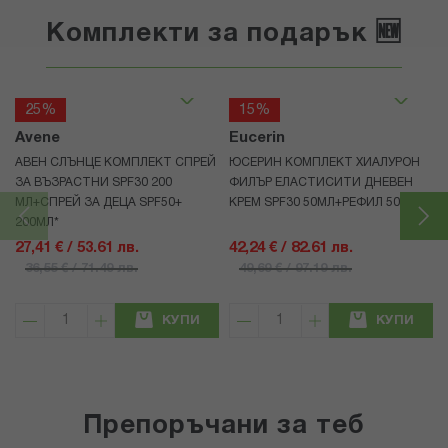
Комплекти за подарък 🆕
25%
15%
Avene
Eucerin
АВЕН СЛЪНЦЕ КОМПЛЕКТ СПРЕЙ
ЮСЕРИН КОМПЛЕКТ ХИАЛУРОН
ЗА ВЪЗРАСТНИ SPF30 200
ФИЛЪР ЕЛАСТИСИТИ ДНЕВЕН
МЛ+СПРЕЙ ЗА ДЕЦА SPF50+
КРЕМ SPF30 50МЛ+РЕФИЛ 50МЛ
200МЛ*
27,41 € / 53.61 лв.
42,24 € / 82.61 лв.
36,55 € / 71.49 лв.
49,69 € / 97.19 лв.
КУПИ
КУПИ
Препоръчани за теб