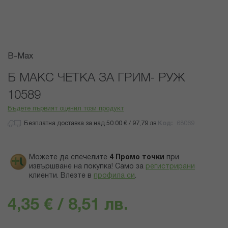
Преминете
B-Max
към
началото
Б МАКС ЧЕТКА ЗА ГРИМ- РУЖ
на
10589
галерия
със
Бъдете първият оценил този продукт
снимки
Безплатна доставка за над 50.00 € / 97,79 лв.
Код
68069
Можете да спечелите
4
Промо точки
при
извършване на покупка! Само за
регистрирани
клиенти.
Влезте в
профила си
.
4,35 € / 8,51 лв.