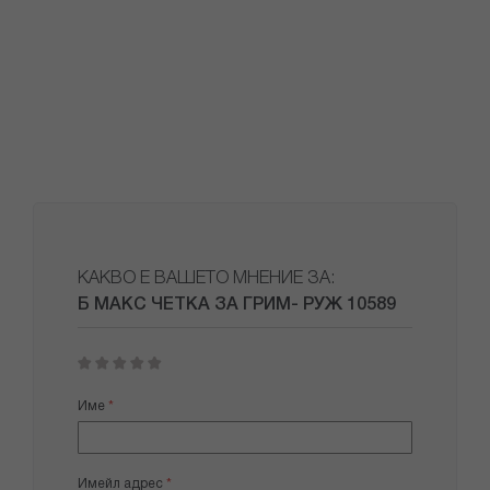
КАКВО Е ВАШЕТО МНЕНИЕ ЗА:
Б МАКС ЧЕТКА ЗА ГРИМ- РУЖ 10589
1
2
3
4
5
star
stars
stars
stars
stars
Име
Имейл адрес