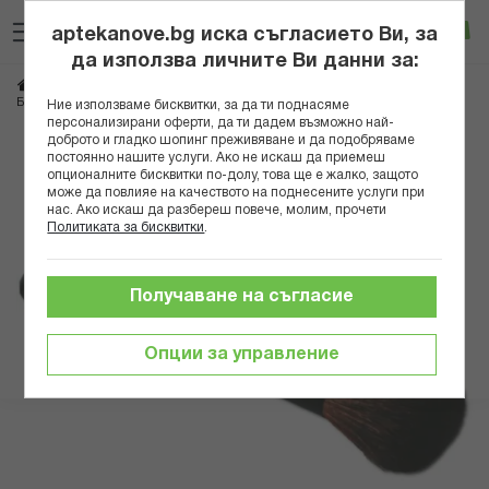
Прескачане
Търсене
Люб
Ко
към
aptekanove.bg иска съгласието Ви, за
съдържанието
Вход
да използва личните Ви данни за:
Начало
Козметика
Грим
Аксесоари
Б МАКС ЧЕТКА ЗА ГРИМ- РУЖ 10589
Ние използваме бисквитки, за да ти поднасяме
персонализирани оферти, да ти дадем възможно най-
доброто и гладко шопинг преживяване и да подобряваме
Преминете
постоянно нашите услуги. Ако не искаш да приемеш
към
опционалните бисквитки по-долу, това ще е жалко, защото
може да повлияе на качеството на поднесените услуги при
края
нас. Ако искаш да разбереш повече, молим, прочети
на
Политиката за бисквитки
.
галерията
на
изображенията
Получаване на съгласие
Опции за управление