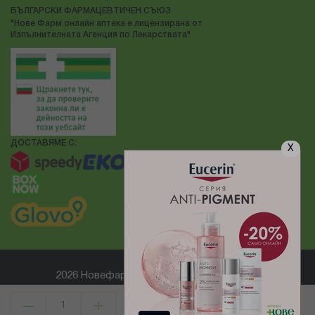
БЪЛГАРСКИ ФАРМАЦЕВТИЧЕН СЪЮЗ
"Нове Фарм онлайн аптека е лицензирана от
Изпълнителната Агенция по Лекарствата"
ДОСТАВЯМЕ С:
X
2026 Новефарм ® Всички права запазени
Електронен магазин
разработен и поддържан от
КУПИ