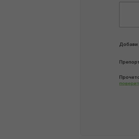
Добави
Препор
Прочето
повери