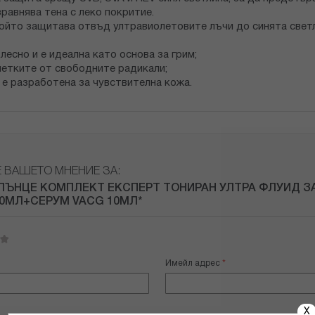
равнява тена с леко покритие.
ойто защитава отвъд ултравиолетовите лъчи до синята светл
лесно и е идеална като основа за грим;
летките от свободните радикали;
е разработена за чувствителна кожа.
Е ВАШЕТО МНЕНИЕ ЗА:
ЛЪНЦЕ КОМПЛЕКТ ЕКСПЕРТ ТОНИРАН УЛТРА ФЛУИД З
40МЛ+СЕРУМ VACG 10МЛ*
Имейл адрес
X