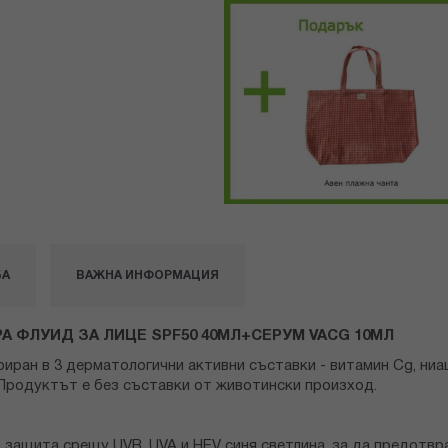
БА
ВАЖНА ИНФОРМАЦИЯ
 ФЛУИД ЗА ЛИЦЕ SPF50 40МЛ+СЕРУМ VACG 10МЛ
ран в 3 дерматологични активни съставки - витамин Cg, ниа
Продуктът е без съставки от животински произход.
 защита срещу UVB, UVA и HEV синя светлина, за да предотвр