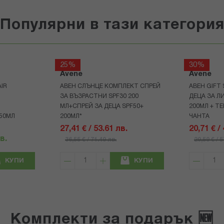
Популярни в тази категори
25%
30%
Avene
Avene
IR
АВЕН СЛЪНЦЕ КОМПЛЕКТ СПРЕЙ
АВЕН GIFT
ЗА ВЪЗРАСТНИ SPF30 200
ДЕЦА ЗА Л
МЛ+СПРЕЙ ЗА ДЕЦА SPF50+
200МЛ + Т
50МЛ
200МЛ*
ЧАНТА
27,41 € / 53.61 лв.
20,71 € /
в.
36,55 € / 71.49 лв.
29,59 € / 
КУПИ
КУПИ
Комплекти за подарък 🆕