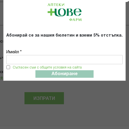
Абонирай се за нашия бюлетин и вземи 5% отстъпка.
 снимки
Имейл *
ъчвам продукта
Съгласен съм с общите условия на сайта
х и се съгласявам с
Общите условия и политиката за
Абониране
телност
*
ИЗПРАТИ