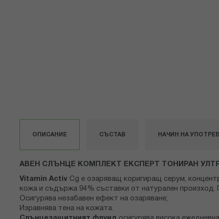
снимки
ОПИСАНИЕ
СЪСТАВ
НАЧИН НА УПОТРЕ
АВЕН СЛЪНЦЕ КОМПЛЕКТ ЕКСПЕРТ ТОНИРАН УЛТРА
Vitamin Activ
Cg е озаряващ коригиращ серум, концентри
кожа и съдържа 94% съставки от натурален произход. 
Осигурява незабавен ефект на озаряване;
Изравнява тена на кожата.
Слънцезащитният флуид
осигурява висока ежедневна