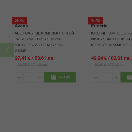
25%
15%
Avene
Eucerin
АВЕН СЛЪНЦЕ КОМПЛЕКТ СПРЕЙ
ЮСЕРИН КОМПЛЕКТ Х
ЗА ВЪЗРАСТНИ SPF30 200
ФИЛЪР ЕЛАСТИСИТИ 
МЛ+СПРЕЙ ЗА ДЕЦА SPF50+
КРЕМ SPF30 50МЛ+РЕФ
200МЛ*
27,41 € / 53.61 лв.
42,24 € / 82.61 лв.
36,55 € / 71.49 лв.
49,69 € / 97.19 лв.
КУПИ