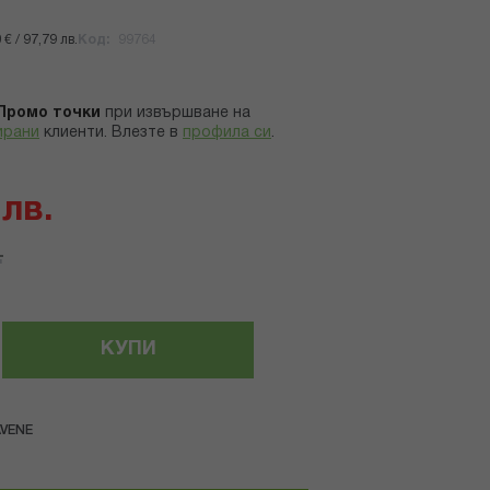
€ / 97,79 лв.
Код
99764
Промо точки
при извършване на
ирани
клиенти.
Влезте в
профила си
.
 лв.
.
КУПИ
VENE