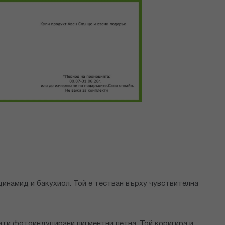
цинамид и бакухиол. Той е тестван върху чувствителна
ати фотоиндуцирани пигментни петна. Той коригира и