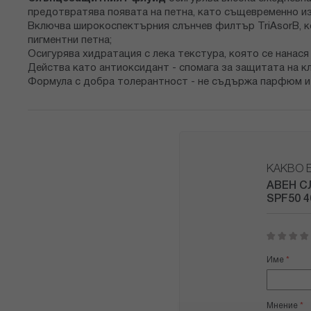
предотвратява появата на петна, като същевременно из
Включва широкоспектърния слънчев филтър TriAsorB, к
пигментни петна;
Осигурява хидратация с лека текстура, която се нанася 
Действа като антиоксидант - спомага за защитата на к
Формула с добра толерантност - не съдържа парфюм и 
КАКВО 
АВЕН С
SPF50 
1
2
3
4
5
star
stars
stars
stars
stars
Име
Мнение