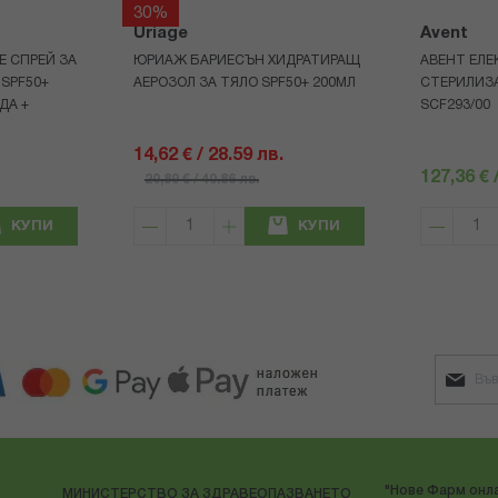
30%
Uriage
Avent
Е СПРЕЙ ЗА
ЮРИАЖ БАРИЕСЪН ХИДРАТИРАЩ
АВЕНТ ЕЛЕ
 SPF50+
АЕРОЗОЛ ЗА ТЯЛО SPF50+ 200МЛ
СТЕРИЛИЗ
ДА +
SCF293/00
14,62 € / 28.59 лв.
127,36 € 
20,89 € / 40.86 лв.
КУПИ
КУПИ
"Нове Фарм онла
МИНИСТЕРСТВО ЗА ЗДРАВЕОПАЗВАНЕТО