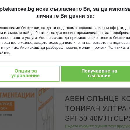
ptekanove.bg иска съгласието Ви, за да използ
личните Ви данни за:
ПОПИТАЙ Ф
използваме бисквитки, за да ти поднасяме персонализирани оферти, да
Търсене
м възможно най-доброто и гладко шопинг преживяване и да подобряв
оянно нашите услуги. Ако не искаш да приемеш опционалните бисквитк
КА
ГРИЖА ЗА МАЙКАТА И ДЕТЕТО
ХРАНИТЕЛНИ ДОБАВКИ
, това ще е жалко, защото може да повлияе на качеството на поднесен
ги при нас. Ако искаш да разбереш повече, молим, прочети
Политиката 
витки
.
 лице
АВЕН СЛЪНЦЕ КОМПЛЕКТ ЕКСПЕРТ ТОНИРАН УЛТРА
Опции за
Получаване на
управление
съгласие
Avene
Онлайн промо
АВЕН СЛЪНЦЕ К
ТОНИРАН УЛТРА
SPF50 40МЛ+СЕР
Бъдете първият оценил този продук