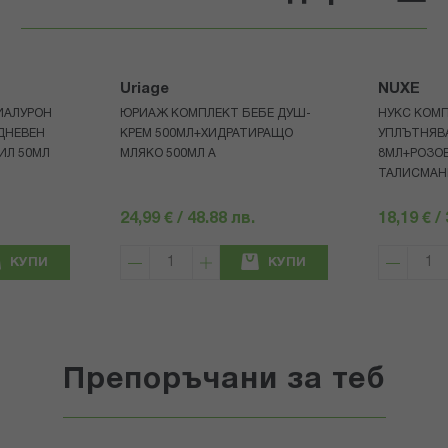
Uriage
NUXE
ИАЛУРОН
ЮРИАЖ КОМПЛЕКТ БЕБЕ ДУШ-
НУКС КОМП
ДНЕВЕН
КРЕМ 500МЛ+ХИДРАТИРАЩО
УПЛЪТНЯВ
ИЛ 50МЛ
МЛЯКО 500МЛ A
8МЛ+РОЗОВ
ТАЛИСМАН
24,99 € / 48.88 лв.
18,19 € /
КУПИ
КУПИ
Препоръчани за теб