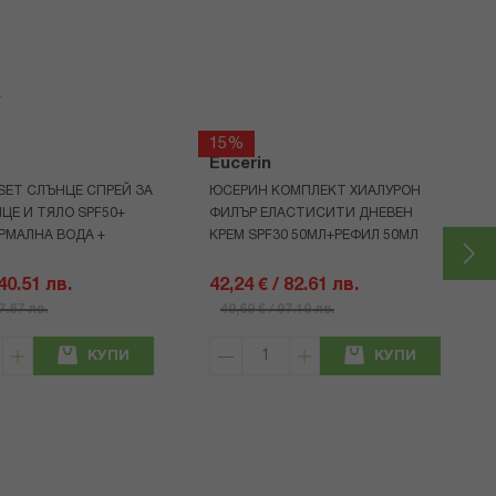
я
15%
Eucerin
 SET СЛЪНЦЕ СПРЕЙ ЗА
ЮСЕРИН КОМПЛЕКТ ХИАЛУРОН
ИЦЕ И ТЯЛО SPF50+
ФИЛЪР ЕЛАСТИСИТИ ДНЕВЕН
ЕРМАЛНА ВОДА +
КРЕМ SPF30 50МЛ+РЕФИЛ 50МЛ
 40.51 лв.
42,24 € / 82.61 лв.
57.87 лв.
49,69 € / 97.19 лв.
КУПИ
КУПИ