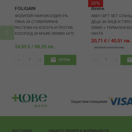
30%
FOLIGAIN
Avene
ФОЛИГЕЙН МИНОКСИДИЛ 5%
АВЕН GIFT SET СЛЪНЦ
ПЯНА ЗА СТИМУЛИРАНЕ
ДЕЦА ЗА ЛИЦЕ И ТЯЛО
РАСТЕЖА НА КОСАТА И ПРОТИВ
200МЛ + ТЕРМАЛНА ВО
КОСОПАД ЗА МЪЖЕ 3X60МЛ 4472
ЧАНТА
20,71 € / 40.51 лв.
34,90 € / 68.26 лв.
29,59 € / 57.87 лв.
КУПИ
Защитени плащания
ДОСТАВКА
НАШИТЕ ЛЕКАРИ И ФАРМАЦЕВТИ