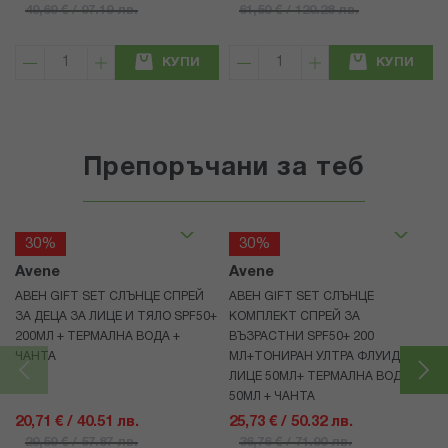
49,69 € / 97.19 лв.
61,50 € / 120.28 лв.
КУПИ
КУПИ
Препоръчани за теб
30%
30%
Avene
Avene
АВЕН GIFT SET СЛЪНЦЕ СПРЕЙ
АВЕН GIFT SET СЛЪНЦЕ
ЗА ДЕЦА ЗА ЛИЦЕ И ТЯЛО SPF50+
КОМПЛЕКТ СПРЕЙ ЗА
200МЛ + ТЕРМАЛНА ВОДА +
ВЪЗРАСТНИ SPF50+ 200
ЧАНТА
МЛ+ТОНИРАН УЛТРА ФЛУИД ЗА
ЛИЦЕ 50МЛ+ ТЕРМАЛНА ВОДА
50МЛ + ЧАНТА
20,71 € / 40.51 лв.
25,73 € / 50.32 лв.
29,59 € / 57.87 лв.
36,76 € / 71.90 лв.