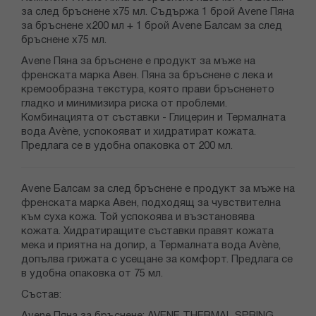
за след бръснене х75 мл. Съдържа 1 брой Avene Пяна
за бръснене х200 мл + 1 брой Avene Балсам за след
бръснене х75 мл.
Avene Пяна за бръснене е продукт за мъже на
френската марка Авен. Пяна за бръснене с лека и
кремообразна текстура, която прави бръсненето
гладко и минимизира риска от проблеми.
Комбинацията от съставки - Глицерин и Термалната
вода Avène, успокояват и хидратират кожата.
Предлага се в удобна опаковка от 200 мл.
Avene Балсам за след бръснене е продукт за мъже на
френската марка Авен, подходящ за чувствителна
към суха кожа. Той успокоява и възстановява
кожата. Хидратиращите съставки правят кожата
мека и приятна на допир, а Термалната вода Avène,
допълва грижата с усещане за комфорт. Предлага се
в удобна опаковка от 75 мл.
Състав: