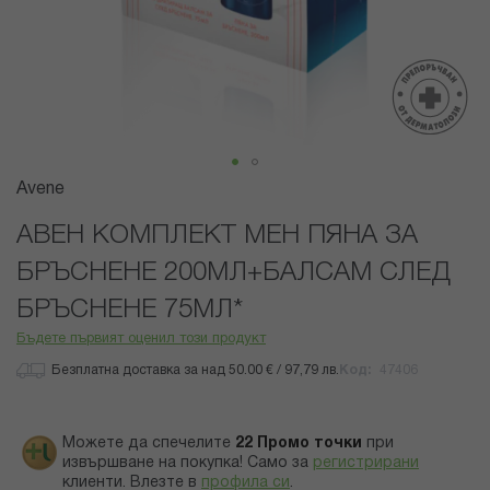
Преминете
Avene
към
началото
АВЕН КОМПЛЕКТ МЕН ПЯНА ЗА
на
БРЪСНЕНЕ 200МЛ+БАЛСАМ СЛЕД
галерия
със
БРЪСНЕНЕ 75МЛ*
снимки
Бъдете първият оценил този продукт
Безплатна доставка за над 50.00 € / 97,79 лв.
Код
47406
Можете да спечелите
22
Промо точки
при
извършване на покупка! Само за
регистрирани
клиенти.
Влезте в
профила си
.