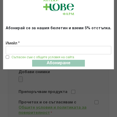
Имейл адрес
Абонирай се за нашия бюлетин и вземи 5% отстъпка.
Мнение
Имейл *
Съгласен съм с общите условия на сайта
Абониране
Добави снимки
Препоръчвам продукта
Прочетох и се съгласявам с
Общите условия и политиката за
поверителност
*