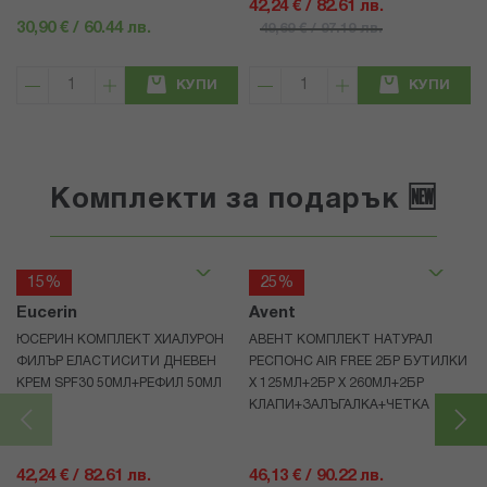
42,24 € / 82.61 лв.
30,90 € / 60.44 лв.
49,69 € / 97.19 лв.
КУПИ
КУПИ
Комплекти за подарък 🆕
15%
25%
Eucerin
Avent
ЮСЕРИН КОМПЛЕКТ ХИАЛУРОН
АВЕНТ КОМПЛЕКТ НАТУРАЛ
ФИЛЪР ЕЛАСТИСИТИ ДНЕВЕН
РЕСПОНС AIR FREE 2БР БУТИЛКИ
КРЕМ SPF30 50МЛ+РЕФИЛ 50МЛ
Х 125МЛ+2БР Х 260МЛ+2БР
КЛАПИ+ЗАЛЪГАЛКА+ЧЕТКА
42,24 € / 82.61 лв.
46,13 € / 90.22 лв.