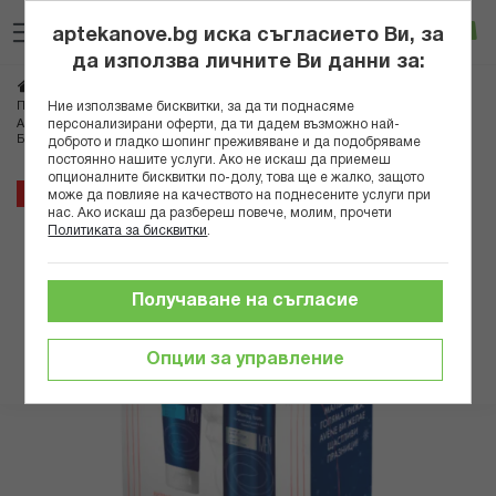
Прескачане
Търсене
Люб
Ко
към
aptekanove.bg иска съгласието Ви, за
съдържанието
Вход
да използва личните Ви данни за:
Начало
Козметика
Козметика за мъже
Бръснене
Ние използваме бисквитки, за да ти поднасяме
Пяна и гелове за бръснене
персонализирани оферти, да ти дадем възможно най-
АВЕН КОМПЛЕКТ МЕН ПЯНА ЗА БРЪСНЕНЕ 200МЛ+БАЛСАМ СЛЕД
БРЪСНЕНЕ 75МЛ*
доброто и гладко шопинг преживяване и да подобряваме
постоянно нашите услуги. Ако не искаш да приемеш
опционалните бисквитки по-долу, това ще е жалко, защото
Преминете
25%
може да повлияе на качеството на поднесените услуги при
към
нас. Ако искаш да разбереш повече, молим, прочети
Политиката за бисквитки
.
края
на
галерията
Получаване на съгласие
на
изображенията
Опции за управление