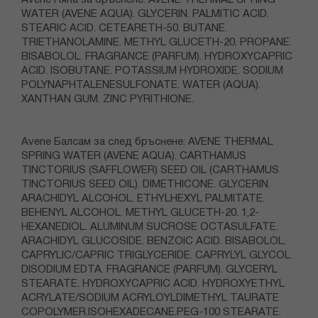
Avene Пяна за бръснене: AVENE THERMAL SPRING
WATER (AVENE AQUA). GLYCERIN. PALMITIC ACID.
STEARIC ACID. CETEARETH-50. BUTANE.
TRIETHANOLAMINE. METHYL GLUCETH-20. PROPANE.
BISABOLOL. FRAGRANCE (PARFUM). HYDROXYCAPRIC
ACID. ISOBUTANE. POTASSIUM HYDROXIDE. SODIUM
POLYNAPHTALENESULFONATE. WATER (AQUA).
XANTHAN GUM. ZINC PYRITHIONE.
Avene Балсам за след бръснене: AVENE THERMAL
SPRING WATER (AVENE AQUA). CARTHAMUS
TINCTORIUS (SAFFLOWER) SEED OIL (CARTHAMUS
TINCTORIUS SEED OIL). DIMETHICONE. GLYCERIN.
ARACHIDYL ALCOHOL. ETHYLHEXYL PALMITATE.
BEHENYL ALCOHOL. METHYL GLUCETH-20. 1,2-
HEXANEDIOL. ALUMINUM SUCROSE OCTASULFATE.
ARACHIDYL GLUCOSIDE. BENZOIC ACID. BISABOLOL.
CAPRYLIC/CAPRIC TRIGLYCERIDE. CAPRYLYL GLYCOL.
DISODIUM EDTA. FRAGRANCE (PARFUM). GLYCERYL
STEARATE. HYDROXYCAPRIC ACID. HYDROXYETHYL
ACRYLATE/SODIUM ACRYLOYLDIMETHYL TAURATE
COPOLYMER.ISOHEXADECANE.PEG-100 STEARATE.