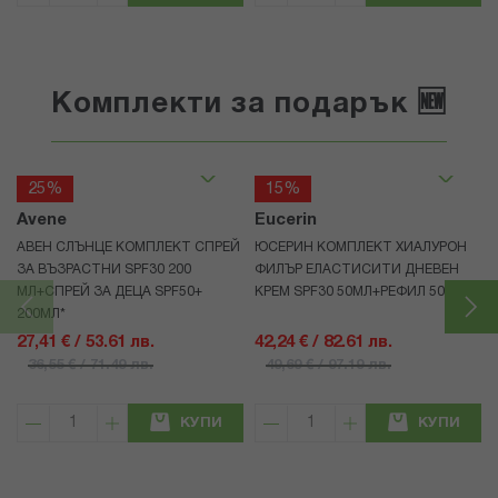
Комплекти за подарък 🆕
25%
15%
Avene
Eucerin
АВЕН СЛЪНЦЕ КОМПЛЕКТ СПРЕЙ
ЮСЕРИН КОМПЛЕКТ ХИАЛУРОН
ЗА ВЪЗРАСТНИ SPF30 200
ФИЛЪР ЕЛАСТИСИТИ ДНЕВЕН
МЛ+СПРЕЙ ЗА ДЕЦА SPF50+
КРЕМ SPF30 50МЛ+РЕФИЛ 50МЛ
200МЛ*
27,41 € / 53.61 лв.
42,24 € / 82.61 лв.
36,55 € / 71.49 лв.
49,69 € / 97.19 лв.
КУПИ
КУПИ