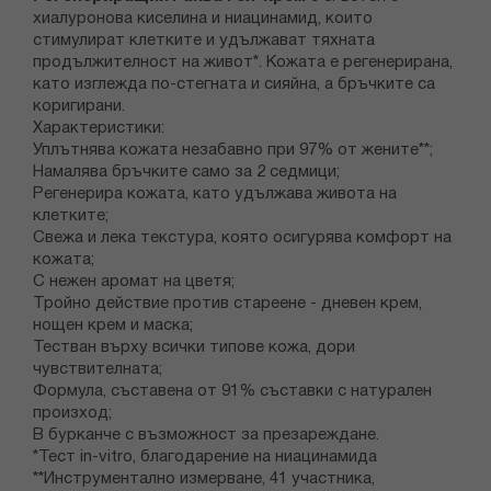
хиалуронова киселина и ниацинамид, които
стимулират клетките и удължават тяхната
продължителност на живот*. Кожата е регенерирана,
като изглежда по-стегната и сияйна, а бръчките са
коригирани.
Характеристики:
Уплътнява кожата незабавно при 97% от жените**;
Намалява бръчките само за 2 седмици;
Регенерира кожата, като удължава живота на
клетките;
Свежа и лека текстура, която осигурява комфорт на
кожата;
С нежен аромат на цветя;
Тройно действие против стареене - дневен крем,
нощен крем и маска;
Тестван върху всички типове кожа, дори
чувствителната;
Формула, съставена от 91% съставки с натурален
произход;
В бурканче с възможност за презареждане.
*Тест in-vitro, благодарение на ниацинамида
**Инструментално измерване, 41 участника,