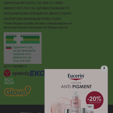
ЦЕНИ ВЪВ ВРЪЗКА С ЧЛ. 55Б ОТ ЗВЕБ
МИНИСТЕРСТВО ЗА ЗДРАВЕОПАЗВАНЕТО
ИЗПЪЛНИТЕЛНА АГЕНЦИЯ ПО ЛЕКАРСТВАТА
БЪЛГАРСКИ ФАРМАЦЕВТИЧЕН СЪЮЗ
"Нове Фарм онлайн аптека е лицензирана от
Изпълнителната Агенция по Лекарствата"
ДОСТАВЯМЕ С:
X