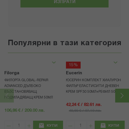
ИЗПРАТИ
Популярни в тази категория
15%
Filorga
Eucerin
ФИЛОРГА GLOBAL-REPAIR
ЮСЕРИН КОМПЛЕКТ ХИАЛУРОН
ADVANCED ДЪЛБОКО
ФИЛЪР ЕЛАСТИСИТИ ДНЕВЕН
ВЪЗСТАНОВЯВАЩ
КРЕМ SPF30 50МЛ+РЕФИЛ 50МЛ
ПОДМЛАДЯВАЩ КРЕМ 50МЛ
42,24 € / 82.61 лв.
106,86 € / 209.00 лв.
49,69 € / 97.19 лв.
КУПИ
КУПИ