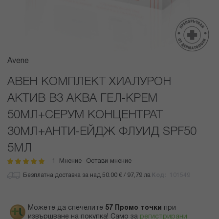
Преминете
Avene
към
началото
АВЕН КОМПЛЕКТ ХИАЛУРОН
на
АКТИВ B3 АКВА ГЕЛ-КРЕМ
галерия
със
50МЛ+СЕРУМ КОНЦЕНТРАТ
снимки
30МЛ+АНТИ-ЕЙДЖ ФЛУИД SPF50
5МЛ
1
Мнение
Остави мнение
рейтинг:
100
100
% of
Безплатна доставка за над 50.00 € / 97,79 лв.
Код
101549
Можете да спечелите
57
Промо точки
при
извършване на покупка! Само за
регистрирани