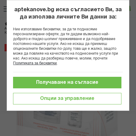
Прескачане
Търсене
Люб
Ко
към
aptekanove.bg иска съгласието Ви, за
съдържанието
Вход
да използва личните Ви данни за:
Начало
Козметика
Дермокозметика
Дермокозметика за лице
АВЕН КОМПЛЕКТ ХИАЛУРОН АКТИВ B3 АКВА ГЕЛ-КРЕМ 50МЛ+СЕРУМ
Ние използваме бисквитки, за да ти поднасяме
КОНЦЕНТРАТ 30МЛ+АНТИ-ЕЙДЖ ФЛУИД SPF50 5МЛ
персонализирани оферти, да ти дадем възможно най-
доброто и гладко шопинг преживяване и да подобряваме
постоянно нашите услуги. Ако не искаш да приемеш
Преминете
25%
опционалните бисквитки по-долу, това ще е жалко, защото
към
може да повлияе на качеството на поднесените услуги при
нас. Ако искаш да разбереш повече, молим, прочети
края
Политиката за бисквитки
.
на
галерията
на
Получаване на съгласие
изображенията
Опции за управление