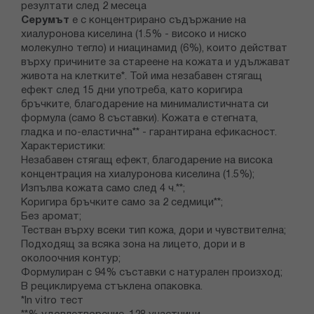
резултати след 2 месеца
Серумът
е с концентрирано съдържание на
хиалуронова киселина (1.5% - високо и ниско
молекулно тегло) и ниацинамид (6%), които действат
върху причините за стареене на кожата и удължават
живота на клетките*. Той има незабавен стягащ
ефект след 15 дни употреба, като коригира
бръчките, благодарение на минималистичната си
формула (само 8 съставки). Кожата е стегната,
гладка и по-еластична** - гарантирана ефикасност.
Характеристики:
Незабавен стягащ ефект, благодарение на висока
концентрация на хиалуронова киселина (1.5%);
Изпълва кожата само след 4 ч.**;
Коригира бръчките само за 2 седмици**;
Без аромат;
Тестван върху всеки тип кожа, дори и чувствителна;
Подходящ за всяка зона на лицето, дори и в
околоочния контур;
Формулиран с 94% съставки с натурален произход;
В рециклируема стъклена опаковка.
*In vitro тест