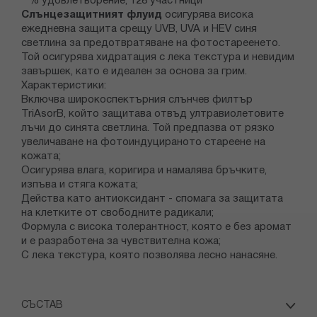
**% удовлетворение, 128 участници
Слънцезащитният флуид
осигурява висока
ежедневна защита срещу UVB, UVA и HEV синя
светлина за предотвратяване на фотостареенето.
Той осигурява хидратация с лека текстура и невидим
завършек, като е идеален за основа за грим.
Характеристики:
Включва широкоспектърния слънчев филтър
TriAsorB, който защитава отвъд ултравиолетовите
лъчи до синята светлина. Той предпазва от рязко
увеличаване на фотоиндуцираното стареене на
кожата;
Осигурява влага, коригира и намалява бръчките,
изпъва и стяга кожата;
Действа като антиоксидант - спомага за защитата
на клетките от свободните радикали;
Формула с висока толерантност, която е без аромат
и е разработена за чувствителна кожа;
С лека текстура, която позволява лесно нанасяне.
СЪСТАВ