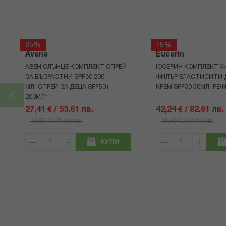
25%
15%
Avene
Eucerin
АВЕН СЛЪНЦЕ КОМПЛЕКТ СПРЕЙ
ЮСЕРИН КОМПЛЕКТ Х
ЗА ВЪЗРАСТНИ SPF30 200
ФИЛЪР ЕЛАСТИСИТИ 
МЛ+СПРЕЙ ЗА ДЕЦА SPF50+
КРЕМ SPF30 50МЛ+РЕФ
200МЛ*
27,41 € / 53.61 лв.
42,24 € / 82.61 лв.
36,55 € / 71.49 лв.
49,69 € / 97.19 лв.
КУПИ