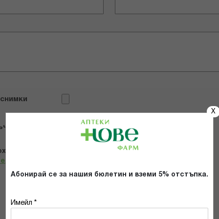
 снимки
X
ъчвам продукта
х и се съгласявам с
Общите условия и политиката за
телност
*
Абонирай се за нашия бюлетин и вземи 5% отстъпка.
ИЗПРАТИ
Имейл *