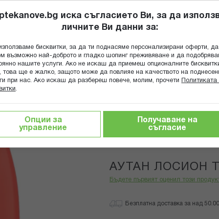
ptekanove.bg иска съгласието Ви, за да използ
личните Ви данни за:
ПОПИТАЙ Ф
използваме бисквитки, за да ти поднасяме персонализирани оферти, да
Търсене
м възможно най-доброто и гладко шопинг преживяване и да подобряв
оянно нашите услуги. Ако не искаш да приемеш опционалните бисквитк
КА
ГРИЖА ЗА МАЙКАТА И ДЕТЕТО
ХРАНИТЕЛНИ ДОБАВКИ
, това ще е жалко, защото може да повлияе на качеството на поднесен
ги при нас. Ако искаш да разбереш повече, молим, прочети
Политиката 
витки
.
АН ЛОСИОН ТРОПИК 100МЛ
Опции за
Получаване на
управление
съгласие
Autan
АУТАН ЛОСИОН 
Бъдете първият оценил този продук
Безплатна доставка за над 50.00 