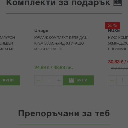
Комплекти за подарък 🆕
25%
Uriage
NUXE
ИАЛУРОН
ЮРИАЖ КОМПЛЕКТ БЕБЕ ДУШ-
НУКС КОМП
ДНЕВЕН
КРЕМ 500МЛ+ХИДРАТИРАЩО
50МЛ+ДЕЗ
ИЛ 50МЛ
МЛЯКО 500МЛ A
ГЕЛ 200МЛ
30,83 € /
24,99 € / 48.88 лв.
41,10 € / 
КУПИ
КУПИ
Препоръчани за теб