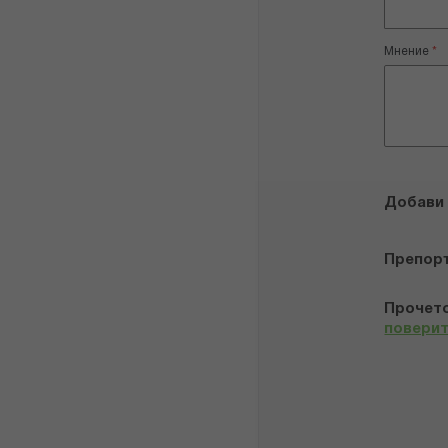
Мнение
Добави
Препор
Прочето
повери