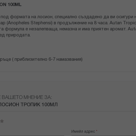
ON 100ML
о под формата на лосион, специално създадено да ви осигури
мар (Аnopheles Stephensi) в продължение на 8 часа. Autan Trop
 формула е незалепваща, немазна и има приятен аромат. Auta
ред природата.
ръце ( приблизително 6-7 намазвания)
Е ВАШЕТО МНЕНИЕ ЗА:
ЛОСИОН ТРОПИК 100МЛ
Имейл адрес