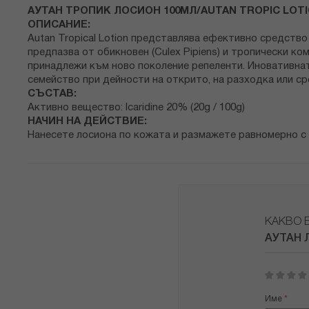
снимки
АУТАН ТРОПИК ЛОСИОН 100МЛ
/AUTAN TROPIC LOTI
ОПИСАНИЕ:
Autan Tropical Lotion представлява ефективно средств
предпазва от обикновен (Culex Pipiens) и тропически ко
принадлежи към ново поколение репеленти. Иновативната
семейство при дейности на открито, на разходка или с
СЪСТАВ:
Активно вещество: Icaridine 20% (20g / 100g)
НАЧИН НА ДЕЙСТВИЕ:
Нанесете лосиона по кожата и размажете равномерно с 
КАКВО 
АУТАН 
1
2
3
4
5
star
stars
stars
stars
stars
Име