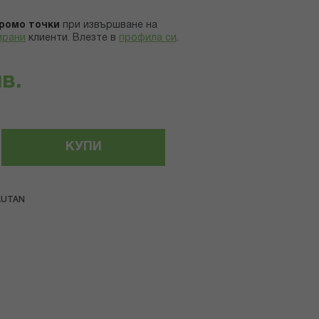
ромо точки
при извършване на
ирани
клиенти.
Влезте в
профила си
.
лв.
КУПИ
AUTAN