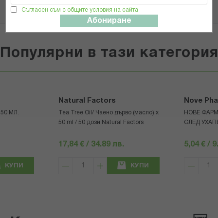
Съгласен съм с общите условия на сайта
Абониране
Популярни в тази категори
Natural Factors
Nove Ph
50 МЛ.
Tea Tree Oil/ Чаено дърво (масло) x
НОВЕ ФАР
50 ml / 50 дози Natural Factors
СЛЕД УХАП
17,84 € / 34.89 лв.
5,04 € / 9
КУПИ
КУПИ