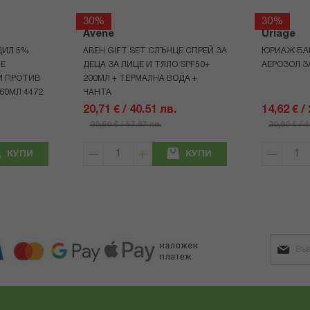
30%
30%
Avene
Uriage
ДИЛ 5%
АВЕН GIFT SET СЛЪНЦЕ СПРЕЙ ЗА
ЮРИАЖ БА
НЕ
ДЕЦА ЗА ЛИЦЕ И ТЯЛО SPF50+
АЕРОЗОЛ З
И ПРОТИВ
200МЛ + ТЕРМАЛНА ВОДА +
60МЛ 4472
ЧАНТА
20,71 € / 40.51 лв.
14,62 € /
29,59 € / 57.87 лв.
20,89 € / 
КУПИ
КУПИ