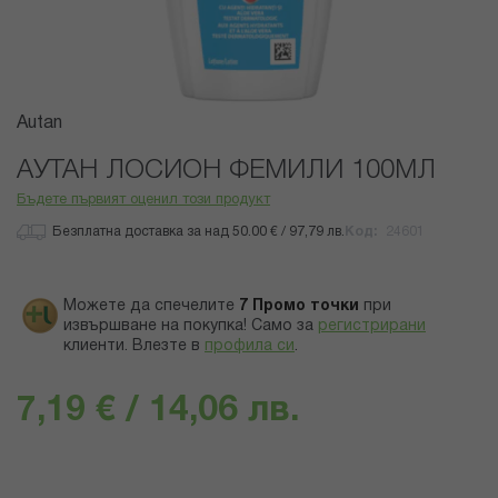
Преминете
Autan
към
началото
АУТАН ЛОСИОН ФЕМИЛИ 100МЛ
на
Бъдете първият оценил този продукт
галерия
със
Безплатна доставка за над 50.00 € / 97,79 лв.
Код
24601
снимки
Можете да спечелите
7
Промо точки
при
извършване на покупка! Само за
регистрирани
клиенти.
Влезте в
профила си
.
7,19 € / 14,06 лв.