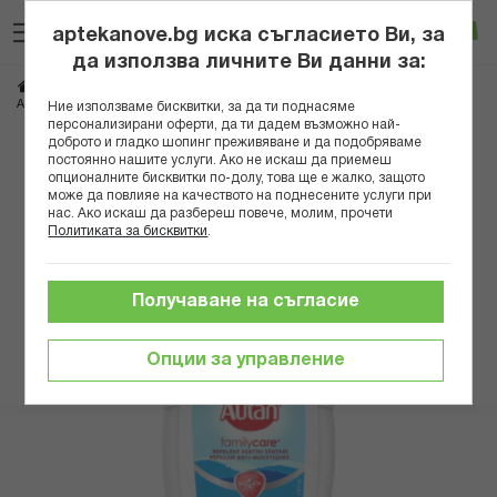
Прескачане
Търсене
Люб
Ко
към
aptekanove.bg иска съгласието Ви, за
съдържанието
Вход
да използва личните Ви данни за:
Начало
Козметика
Репеленти и инсектициди
АУТАН ЛОСИОН ФЕМИЛИ 100МЛ
Ние използваме бисквитки, за да ти поднасяме
персонализирани оферти, да ти дадем възможно най-
доброто и гладко шопинг преживяване и да подобряваме
Преминете
постоянно нашите услуги. Ако не искаш да приемеш
към
опционалните бисквитки по-долу, това ще е жалко, защото
може да повлияе на качеството на поднесените услуги при
края
нас. Ако искаш да разбереш повече, молим, прочети
на
Политиката за бисквитки
.
галерията
на
изображенията
Получаване на съгласие
Опции за управление