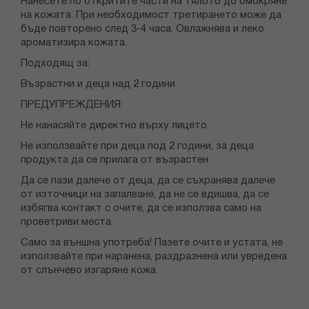
Нанесете по откритите части на тялото до омокряне
на кожата. При необходимост третирането може да
бъде повторено след 3-4 часа. Овлажнява и леко
ароматизира кожата.
Подходящ за:
Възрастни и деца над 2 години
ПРЕДУПРЕЖДЕНИЯ:
Не нанасяйте директно върху лицето.
Не използвайте при деца под 2 години, за деца
продукта да се прилага от възрастен.
Да се пази далече от деца, да се съхранява далече
от източници на запалване, да не се вдишва, да се
избягва контакт с очите, да се използва само на
проветриви места.
Само за външна употреба! Пазете очите и устата, не
използвайте при наранена, раздразнена или увредена
от слънчево изгаряне кожа.