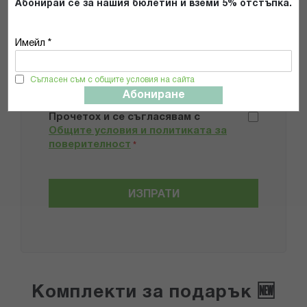
Абонирай се за нашия бюлетин и вземи 5% отстъпка.
Добави снимки
Имейл *
Съгласен съм с общите условия на сайта
Препоръчвам продукта
Абониране
Прочетох и се съгласявам с
Общите условия и политиката за
поверителност
*
ИЗПРАТИ
Комплекти за подарък 🆕