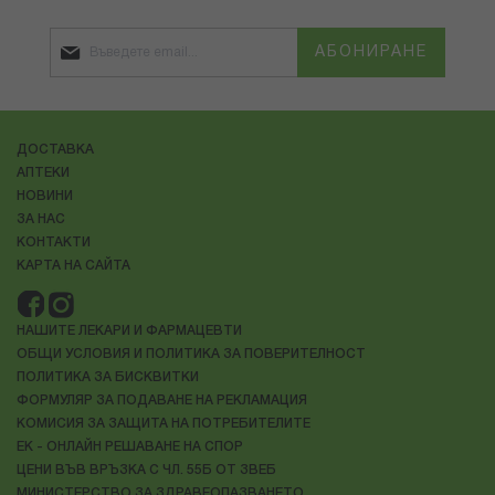
АБОНИРАНЕ
ДОСТАВКА
АПТЕКИ
НОВИНИ
ЗА НАС
КОНТАКТИ
КАРТА НА САЙТА
НАШИТЕ ЛЕКАРИ И ФАРМАЦЕВТИ
ОБЩИ УСЛОВИЯ И ПОЛИТИКА ЗА ПОВЕРИТЕЛНОСТ
ПОЛИТИКА ЗА БИСКВИТКИ
ФОРМУЛЯР ЗА ПОДАВАНЕ НА РЕКЛАМАЦИЯ
КОМИСИЯ ЗА ЗАЩИТА НА ПОТРЕБИТЕЛИТЕ
ЕК - ОНЛАЙН РЕШАВАНЕ НА СПОР
ЦЕНИ ВЪВ ВРЪЗКА С ЧЛ. 55Б ОТ ЗВЕБ
МИНИСТЕРСТВО ЗА ЗДРАВЕОПАЗВАНЕТО