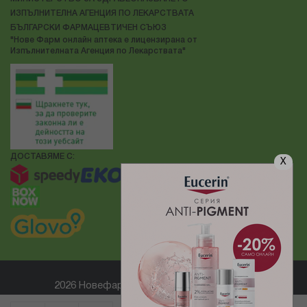
ИЗПЪЛНИТЕЛНА АГЕНЦИЯ ПО ЛЕКАРСТВАТА
БЪЛГАРСКИ ФАРМАЦЕВТИЧЕН СЪЮЗ
"Нове Фарм онлайн аптека е лицензирана от
Изпълнителната Агенция по Лекарствата"
ДОСТАВЯМЕ С:
X
2026 Новефарм ® Всички права запазени
Електронен магазин