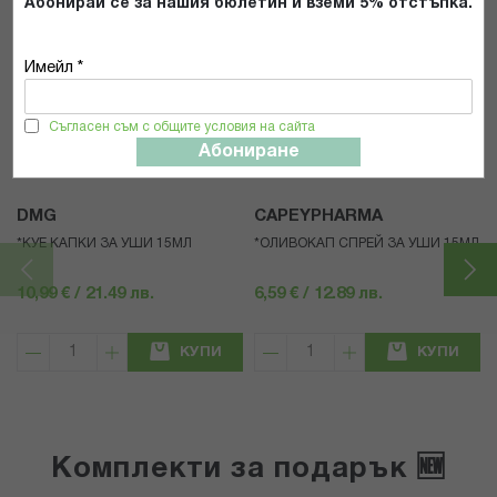
Абонирай се за нашия бюлетин и вземи 5% отстъпка.
Имейл *
Популярни в тази категория
Съгласен съм с общите условия на сайта
Абониране
DMG
CAPEYPHARMA
*КУЕ КАПКИ ЗА УШИ 15МЛ
*ОЛИВОКАП СПРЕЙ ЗА УШИ 15МЛ
10,99 € / 21.49 лв.
6,59 € / 12.89 лв.
КУПИ
КУПИ
Комплекти за подарък 🆕