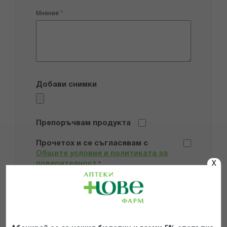
Мнение
Добави снимки
Препоръчвам продукта
Прочетох и се съгласявам с
Общите условия и политиката за
поверителност
X
*
ИЗПРАТИ