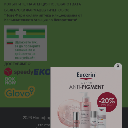
ИЗПЪЛНИТЕЛНА АГЕНЦИЯ ПО ЛЕКАРСТВАТА
БЪЛГАРСКИ ФАРМАЦЕВТИЧЕН СЪЮЗ
"Нове Фарм онлайн аптека е лицензирана от
Изпълнителната Агенция по Лекарствата"
ДОСТАВЯМЕ С:
X
2026 Новефарм ® Всички права запазени
Електронен магазин