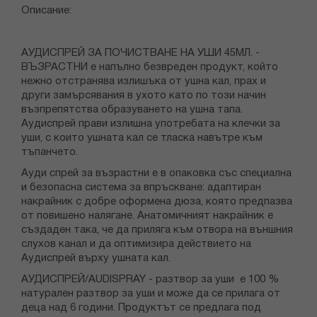
Описание:
АУДИСПРЕЙ ЗА ПОЧИСТВАНЕ НА УШИ 45МЛ. -
ВЪЗРАСТНИ е напълно безвреден продукт, който
нежно отстранява излишъка от ушна кал, прах и
други замърсявания в ухото като по този начин
възпрепятства образуването на ушна тапа.
Аудиспрей прави излишна употребата на клечки за
уши, с които ушната кал се тласка навътре към
тъпанчето.
Ауди спрей за възрастни е в опаковка със специална
и безопасна система за впръскване: адаптиран
накрайник с добре оформена дюза, която предпазва
от повишено налягане. Анатомичният накрайник е
създаден така, че да приляга към отвора на външния
слухов канал и да оптимизира действието на
Аудиспрей върху ушната кал.
АУДИСПРЕЙ/AUDISPRAY - разтвор за уши е 100 %
натурален разтвор за уши и може да се прилага от
деца над 6 години. Продуктът се предлага под