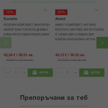
15%
25%
Eucerin
Avent
ЮСЕРИН КОМПЛЕКТ ХИАЛУРОН
АВЕНТ КОМПЛЕКТ НАТУРАЛ
ФИЛЪР ЕЛАСТИСИТИ ДНЕВЕН
РЕСПОНС AIR FREE 2БР БУТИЛКИ
КРЕМ SPF30 50МЛ+РЕФИЛ 50МЛ
Х 125МЛ+2БР Х 260МЛ+2БР
КЛАПИ+ЗАЛЪГАЛКА+ЧЕТКА
42,24 € / 82.61 лв.
46,13 € / 90.22 лв.
49,69 € / 97.19 лв.
61,50 € / 120.28 лв.
КУПИ
КУПИ
Препоръчани за теб