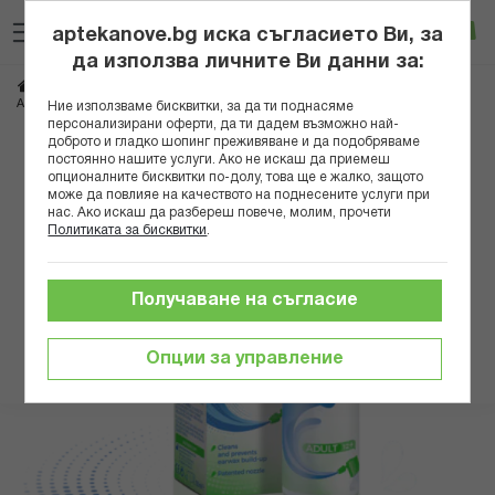
Прескачане
Търсене
Люб
Ко
към
aptekanove.bg иска съгласието Ви, за
съдържанието
Вход
да използва личните Ви данни за:
Начало
Здраве
Очи, уши, нос, гърло
Уши
АУДИСПРЕЙ ЗА ПОЧИСТВАНЕ НА УШИ 45МЛ. - ВЪЗРАСТНИ
Ние използваме бисквитки, за да ти поднасяме
персонализирани оферти, да ти дадем възможно най-
доброто и гладко шопинг преживяване и да подобряваме
Преминете
постоянно нашите услуги. Ако не искаш да приемеш
към
опционалните бисквитки по-долу, това ще е жалко, защото
може да повлияе на качеството на поднесените услуги при
края
нас. Ако искаш да разбереш повече, молим, прочети
на
Политиката за бисквитки
.
галерията
на
изображенията
Получаване на съгласие
Опции за управление