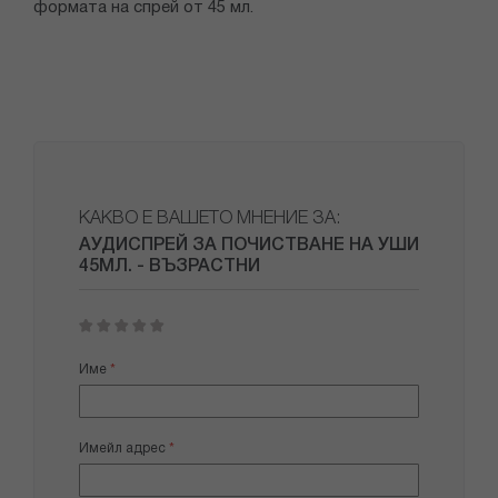
формата на спрей от 45 мл.
КАКВО Е ВАШЕТО МНЕНИЕ ЗА:
АУДИСПРЕЙ ЗА ПОЧИСТВАНЕ НА УШИ
45МЛ. - ВЪЗРАСТНИ
1
2
3
4
5
star
stars
stars
stars
stars
Име
Имейл адрес