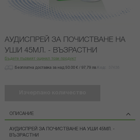
Преминете
АУДИСПРЕЙ ЗА ПОЧИСТВАНЕ НА
към
началото
УШИ 45МЛ. - ВЪЗРАСТНИ
на
Бъдете първият оценил този продукт
галерия
със
Безплатна доставка за над 50.00 € / 97,79 лв.
Код
37438
снимки
Изчерпано количество
ОПИСАНИЕ
АУДИСПРЕЙ ЗА ПОЧИСТВАНЕ НА УШИ 45МЛ. -
ВЪЗРАСТНИ