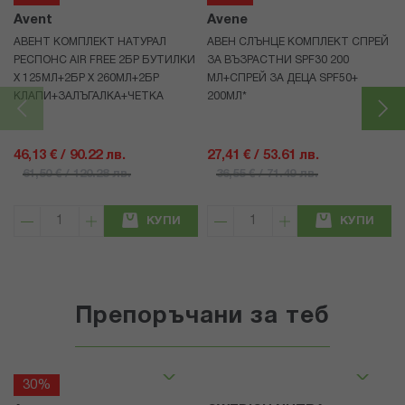
Avent
Avene
АВЕНТ КОМПЛЕКТ НАТУРАЛ
АВЕН СЛЪНЦЕ КОМПЛЕКТ СПРЕЙ
РЕСПОНС AIR FREE 2БР БУТИЛКИ
ЗА ВЪЗРАСТНИ SPF30 200
Х 125МЛ+2БР Х 260МЛ+2БР
МЛ+СПРЕЙ ЗА ДЕЦА SPF50+
КЛАПИ+ЗАЛЪГАЛКА+ЧЕТКА
200МЛ*
46,13 € / 90.22 лв.
27,41 € / 53.61 лв.
61,50 € / 120.28 лв.
36,55 € / 71.49 лв.
КУПИ
КУПИ
Препоръчани за теб
30%