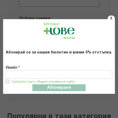
Добави снимки
X
Препоръчвам продукта
Прочетох и се съгласявам с
Абонирай се за нашия бюлетин и вземи 5% отстъпка.
Общите условия и политиката за
поверителност
*
Имейл *
ИЗПРАТИ
Съгласен съм с общите условия на сайта
Абониране
Популярни в тази категория