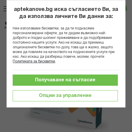
Прескачане
Търсене
Люб
Ко
към
aptekanove.bg иска съгласието Ви, за
съдържанието
Вход
да използва личните Ви данни за:
Начало
Здраве
Кашлица
Таблетки за кашлица
АТУСИН КАПС. Х 30 НЕОФАРМ
Ние използваме бисквитки, за да ти поднасяме
персонализирани оферти, да ти дадем възможно най-
доброто и гладко шопинг преживяване и да подобряваме
Преминете
постоянно нашите услуги. Ако не искаш да приемеш
към
опционалните бисквитки по-долу, това ще е жалко, защото
може да повлияе на качеството на поднесените услуги при
края
нас. Ако искаш да разбереш повече, молим, прочети
на
Политиката за бисквитки
.
галерията
на
изображенията
Получаване на съгласие
Опции за управление