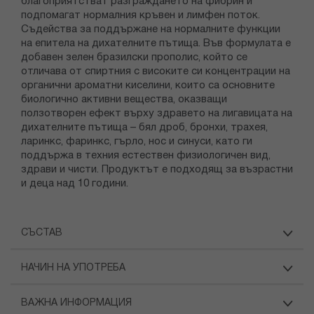
благоприятстват разграждането на фибрин и
подпомагат нормалния кръвен и лимфен поток.
Съдейства за поддържане на нормалните функции
на епитела на дихателните пътища. Във формулата е
добавен зелен бразилски прополис, който се
отличава от спиртния с високите си концентрации на
органични ароматни киселини, които са основните
биологично активни вещества, оказващи
ползотворен ефект върху здравето на лигавицата на
дихателните пътища – бял дроб, бронхи, трахея,
ларинкс, фаринкс, гърло, нос и синуси, като ги
поддържа в техния естествен физиологичен вид,
здрави и чисти. Продуктът е подходящ за възрастни
и деца над 10 години.
СЪСТАВ
НАЧИН НА УПОТРЕБА
ВАЖНА ИНФОРМАЦИЯ