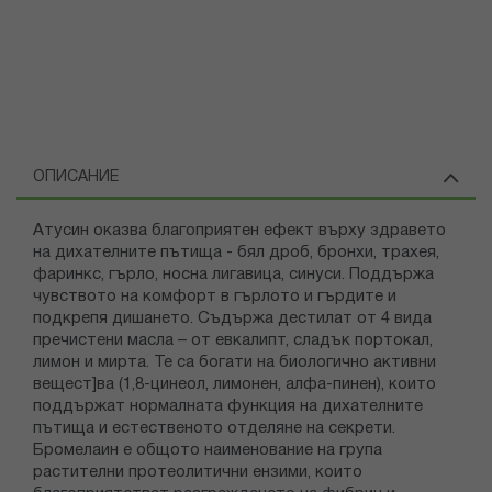
ОПИСАНИЕ
Атусин оказва благоприятен ефект върху здравето
на дихателните пътища - бял дроб, бронхи, трахея,
фаринкс, гърло, носна лигавица, синуси. Поддържа
чувството на комфорт в гърлото и гърдите и
подкрепя дишането. Съдържа дестилат от 4 вида
пречистени масла – от евкалипт, сладък портокал,
лимон и мирта. Те са богати на биологично активни
вещест]ва (1,8-цинеол, лимонен, алфа-пинен), които
поддържат нормалната функция на дихателните
пътища и естественото отделяне на секрети.
Бромелаин е общото наименование на група
растителни протеолитични ензими, които