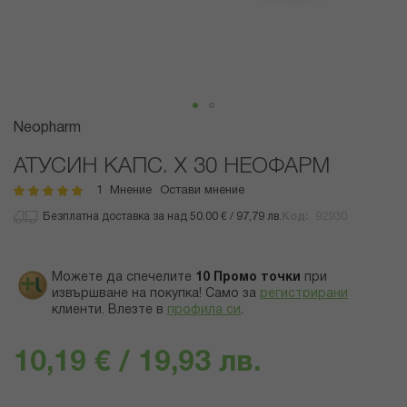
Преминете
Neopharm
към
началото
АТУСИН КАПС. Х 30 НЕОФАРМ
на
1
Мнение
Остави мнение
рейтинг:
галерия
100
100
% of
със
Безплатна доставка за над 50.00 € / 97,79 лв.
Код
92930
снимки
Можете да спечелите
10
Промо точки
при
извършване на покупка! Само за
регистрирани
клиенти.
Влезте в
профила си
.
10,19 € / 19,93 лв.