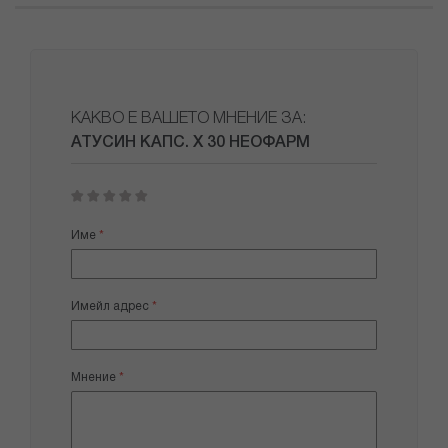
КАКВО Е ВАШЕТО МНЕНИЕ ЗА:
АТУСИН КАПС. Х 30 НЕОФАРМ
1
2
3
4
5
star
stars
stars
stars
stars
Име
Имейл адрес
Мнение