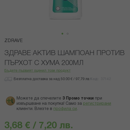
Преминете
ZDRAVE
към
началото
ЗДРАВЕ АКТИВ ШАМПОАН ПРОТИВ
на
ПЪРХОТ С ХУМА 200МЛ
галерия
със
Бъдете първият оценил този продукт
снимки
Безплатна доставка за над 50.00 € / 97,79 лв.
Код
37142
Можете да спечелите
3
Промо точки
при
извършване на покупка! Само за
регистрирани
клиенти.
Влезте в
профила си
.
3,68 € / 7,20 лв.