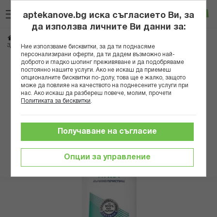
Прескачане
Търсене
Люб
Ко
към
aptekanove.bg иска съгласието Ви, за
съдържанието
Вход
да използва личните Ви данни за:
Начало
Козметика
Козметика за коса
Шампоани
Против пърхот
ЗДРАВЕ АКТИВ ШАМПОАН ПРОТИВ ПЪРХОТ С ХУМА 200МЛ
Ние използваме бисквитки, за да ти поднасяме
персонализирани оферти, да ти дадем възможно най-
доброто и гладко шопинг преживяване и да подобряваме
Преминете
постоянно нашите услуги. Ако не искаш да приемеш
към
опционалните бисквитки по-долу, това ще е жалко, защото
може да повлияе на качеството на поднесените услуги при
края
нас. Ако искаш да разбереш повече, молим, прочети
на
Политиката за бисквитки
.
галерията
на
изображенията
Получаване на съгласие
Опции за управление