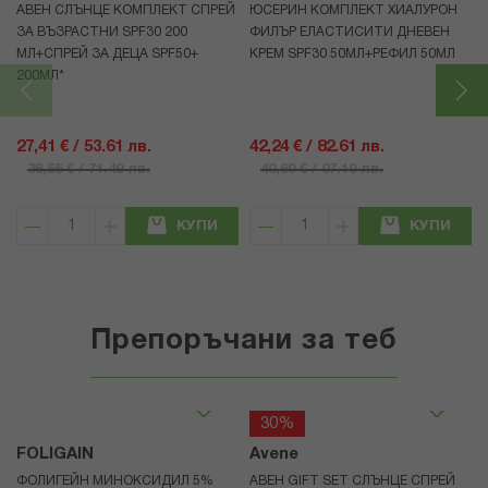
АВЕН СЛЪНЦЕ КОМПЛЕКТ СПРЕЙ
ЮСЕРИН КОМПЛЕКТ ХИАЛУРОН
ЗА ВЪЗРАСТНИ SPF30 200
ФИЛЪР ЕЛАСТИСИТИ ДНЕВЕН
МЛ+СПРЕЙ ЗА ДЕЦА SPF50+
КРЕМ SPF30 50МЛ+РЕФИЛ 50МЛ
200МЛ*
27,41 € / 53.61 лв.
42,24 € / 82.61 лв.
36,55 € / 71.49 лв.
49,69 € / 97.19 лв.
КУПИ
КУПИ
Препоръчани за теб
30%
FOLIGAIN
Avene
ФОЛИГЕЙН МИНОКСИДИЛ 5%
АВЕН GIFT SET СЛЪНЦЕ СПРЕЙ