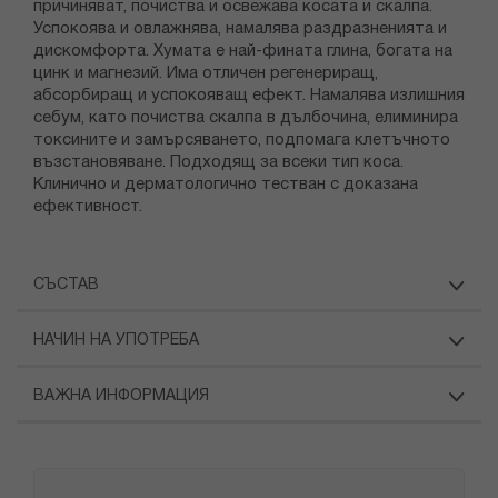
причиняват, почиства и освежава косата и скалпа.
Успокоява и овлажнява, намалява раздразненията и
дискомфорта. Хумата е най-фината глина, богата на
цинк и магнезий. Има отличен регенериращ,
абсорбиращ и успокояващ ефект. Намалява излишния
себум, като почиства скалпа в дълбочина, елиминира
токсините и замърсяването, подпомага клетъчното
възстановяване. Подходящ за всеки тип коса.
Клинично и дерматологично тестван с доказана
ефективност.
СЪСТАВ
НАЧИН НА УПОТРЕБА
ВАЖНА ИНФОРМАЦИЯ