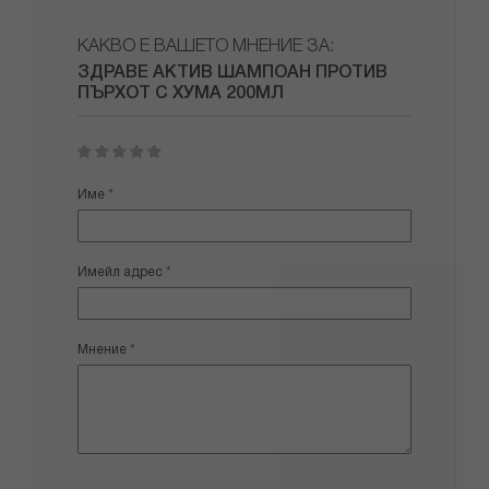
КАКВО Е ВАШЕТО МНЕНИЕ ЗА:
ЗДРАВЕ АКТИВ ШАМПОАН ПРОТИВ
ПЪРХОТ С ХУМА 200МЛ
1
2
3
4
5
star
stars
stars
stars
stars
Име
Имейл адрес
Мнение