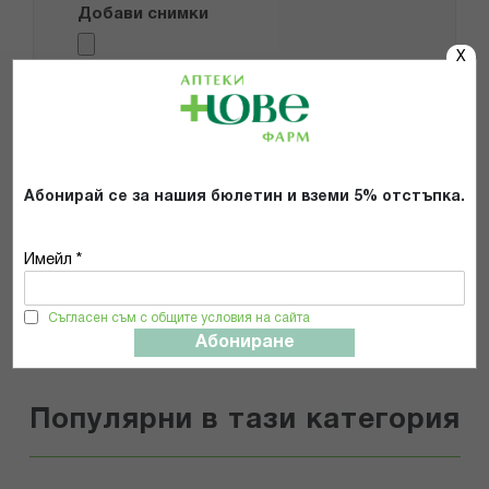
Добави снимки
X
Препоръчвам продукта
Прочетох и се съгласявам с
Общите условия и политиката за
поверителност
*
Абонирай се за нашия бюлетин и вземи 5% отстъпка.
Имейл *
ИЗПРАТИ
Съгласен съм с общите условия на сайта
Абониране
Популярни в тази категория