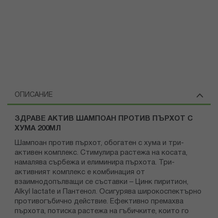
ОПИСАНИЕ
ЗДРАВЕ АКТИВ ШАМПОАН ПРОТИВ ПЪРХОТ С
ХУМА 200МЛ
Шампоан против пърхот, обогатен с хума и три-
активен комплекс. Стимулира растежа на косата,
намалява сърбежа и елиминира пърхота. Три-
активният комплекс е комбинация от
взаимнодопълващи се съставки – Цинк пиритион,
Alkyl lactate и Пантенол. Осигурява широкоспектърно
противогъбично действие. Ефективно премахва
пърхота, потиска растежа на гъбичките, които го