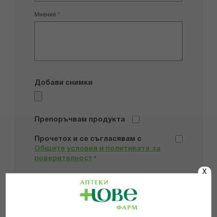
Мнение
Добави снимки
Препоръчвам продукта
Прочетох и се съгласявам с
Общите условия и политиката за
поверителност
*
X
ИЗПРАТИ