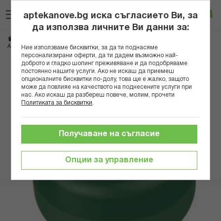
Прескачане
Търсене
Люб
Ко
към
aptekanove.bg иска съгласието Ви, за
съдържанието
Вход
да използва личните Ви данни за:
Начало
Козметика
Козметика за лице
Кремове за лице
АРОМА КРЕМ ЗА ЛИЦЕ С МАКАДАМИЯ 75МЛ
Ние използваме бисквитки, за да ти поднасяме
персонализирани оферти, да ти дадем възможно най-
доброто и гладко шопинг преживяване и да подобряваме
Преминете
постоянно нашите услуги. Ако не искаш да приемеш
към
опционалните бисквитки по-долу, това ще е жалко, защото
може да повлияе на качеството на поднесените услуги при
края
нас. Ако искаш да разбереш повече, молим, прочети
на
Политиката за бисквитки
.
галерията
на
изображенията
Получаване на съгласие
Опции за управление