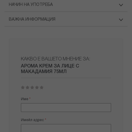
НАЧИН НА УПОТРЕБА
ВАЖНА ИНФОРМАЦИЯ
КАКВО Е ВАШЕТО МНЕНИЕ ЗА:
АРОМА КРЕМ ЗА ЛИЦЕ С
МАКАДАМИЯ 75МЛ
1
2
3
4
5
star
stars
stars
stars
stars
Име
Имейл адрес