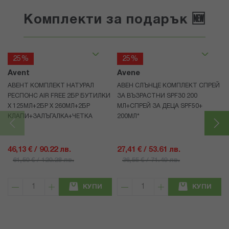
Комплекти за подарък 🆕
25%
25%
Avent
Avene
АВЕНТ КОМПЛЕКТ НАТУРАЛ
АВЕН СЛЪНЦЕ КОМПЛЕКТ СПРЕЙ
РЕСПОНС AIR FREE 2БР БУТИЛКИ
ЗА ВЪЗРАСТНИ SPF30 200
Х 125МЛ+2БР Х 260МЛ+2БР
МЛ+СПРЕЙ ЗА ДЕЦА SPF50+
КЛАПИ+ЗАЛЪГАЛКА+ЧЕТКА
200МЛ*
46,13 € / 90.22 лв.
27,41 € / 53.61 лв.
61,50 € / 120.28 лв.
36,55 € / 71.49 лв.
КУПИ
КУПИ