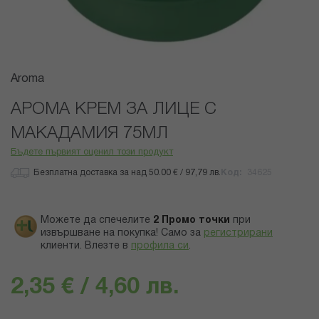
Преминете
Aroma
към
началото
АРОМА КРЕМ ЗА ЛИЦЕ С
на
МАКАДАМИЯ 75МЛ
галерия
със
Бъдете първият оценил този продукт
снимки
Безплатна доставка за над 50.00 € / 97,79 лв.
Код
34625
Можете да спечелите
2
Промо точки
при
извършване на покупка! Само за
регистрирани
клиенти.
Влезте в
профила си
.
2,35 € / 4,60 лв.