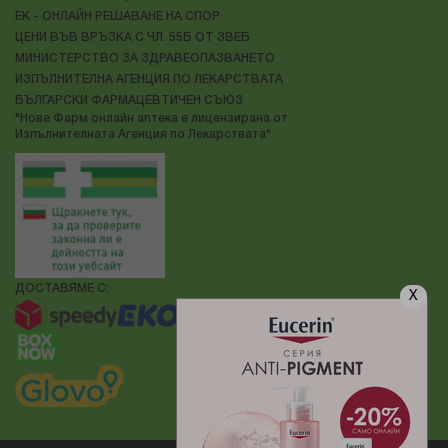
ЕК - ОНЛАЙН РЕШАВАНЕ НА СПОР
ЦЕНИ ВЪВ ВРЪЗКА С ЧЛ. 55Б ОТ ЗВЕБ
МИНИСТЕРСТВО ЗА ЗДРАВЕОПАЗВАНЕТО
ИЗПЪЛНИТЕЛНА АГЕНЦИЯ ПО ЛЕКАРСТВАТА
БЪЛГАРСКИ ФАРМАЦЕВТИЧЕН СЪЮЗ
"Нове Фарм онлайн аптека е лицензирана от
Изпълнителната Агенция по Лекарствата"
ДОСТАВЯМЕ С:
X