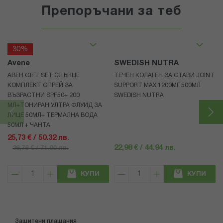
Препоръчани за теб
30%
Avene
SWEDISH NUTRA
АВЕН GIFT SET СЛЪНЦЕ
ТЕЧЕН КОЛАГЕН ЗА СТАВИ JOINT
КОМПЛЕКТ СПРЕЙ ЗА
SUPPORT MAX 1200МГ 500МЛ
ВЪЗРАСТНИ SPF50+ 200
SWEDISH NUTRA
МЛ+ТОНИРАН УЛТРА ФЛУИД ЗА
ЛИЦЕ 50МЛ+ ТЕРМАЛНА ВОДА
50МЛ + ЧАНТА
25,73 € / 50.32 лв.
22,98 € / 44.94 лв.
36,76 € / 71.90 лв.
КУПИ
КУПИ
Защитени плащания