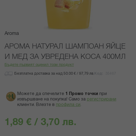
Преминете
Aroma
към
началото
АРОМА НАТУРАЛ ШАМПОАН ЯЙЦЕ
на
И МЕД ЗА УВРЕДЕНА КОСА 400МЛ
галерия
със
Бъдете първият оценил този продукт
снимки
Безплатна доставка за над 50.00 € / 97,79 лв.
Код
35467
Можете да спечелите
1
Промо точки
при
извършване на покупка! Само за
регистрирани
клиенти.
Влезте в
профила си
.
1,89 € / 3,70 лв.