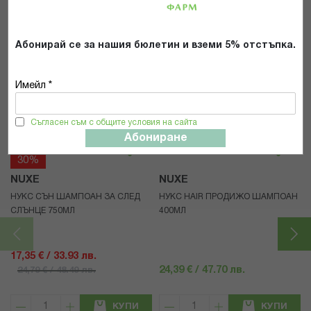
ИЗПРАТИ
Абонирай се за нашия бюлетин и вземи 5% отстъпка.
Имейл *
Популярни в тази категория
Съгласен съм с общите условия на сайта
Абониране
30%
NUXE
NUXE
НУКС СЪН ШАМПОАН ЗА СЛЕД
НУКС HAIR ПРОДИЖО ШАМПОАН
СЛЪНЦЕ 750МЛ
400МЛ
17,35 € / 33.93 лв.
24,39 € / 47.70 лв.
24,79 € / 48.49 лв.
КУПИ
КУПИ