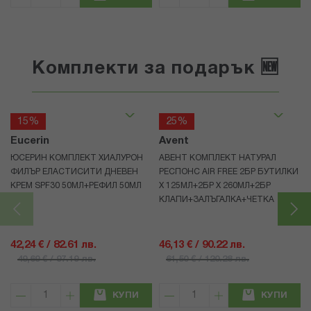
Комплекти за подарък 🆕
15%
25%
Eucerin
Avent
ЮСЕРИН КОМПЛЕКТ ХИАЛУРОН
АВЕНТ КОМПЛЕКТ НАТУРАЛ
ФИЛЪР ЕЛАСТИСИТИ ДНЕВЕН
РЕСПОНС AIR FREE 2БР БУТИЛКИ
КРЕМ SPF30 50МЛ+РЕФИЛ 50МЛ
Х 125МЛ+2БР Х 260МЛ+2БР
КЛАПИ+ЗАЛЪГАЛКА+ЧЕТКА
42,24 € / 82.61 лв.
46,13 € / 90.22 лв.
49,69 € / 97.19 лв.
61,50 € / 120.28 лв.
КУПИ
КУПИ