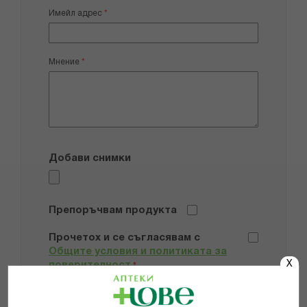
Имейл адрес
Мнение
Добави снимки
Препоръчвам продукта
Прочетох и се съгласявам с
Общите условия и политиката за
X
поверителност
*