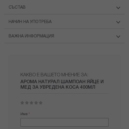
СЪСТАВ
НАЧИН НА УПОТРЕБА
ВАЖНА ИНФОРМАЦИЯ
КАКВО Е ВАШЕТО МНЕНИЕ ЗА:
АРОМА НАТУРАЛ ШАМПОАН ЯЙЦЕ И
МЕД ЗА УВРЕДЕНА КОСА 400МЛ
1
2
3
4
5
star
stars
stars
stars
stars
Име