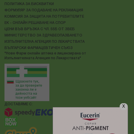
ПОЛИТИКА ЗА БИСКВИТКИ
ФОРМУЛЯР ЗА ПОДАВАНЕ НА РЕКЛАМАЦИЯ
КОМИСИЯ ЗА ЗАЩИТА НА ПОТРЕБИТЕЛИТЕ
ЕК - ОНЛАЙН РЕШАВАНЕ НА СПОР
ЦЕНИ ВЪВ ВРЪЗКА С ЧЛ. 55Б ОТ ЗВЕБ
МИНИСТЕРСТВО ЗА ЗДРАВЕОПАЗВАНЕТО
ИЗПЪЛНИТЕЛНА АГЕНЦИЯ ПО ЛЕКАРСТВАТА
БЪЛГАРСКИ ФАРМАЦЕВТИЧЕН СЪЮЗ
"Нове Фарм онлайн аптека е лицензирана от
Изпълнителната Агенция по Лекарствата"
ДОСТАВЯМЕ С:
X