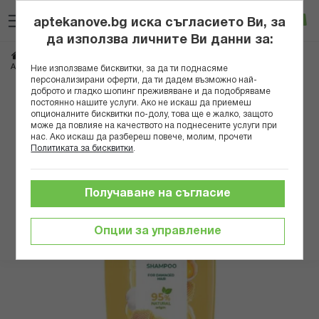
Прескачане
Търсене
Люб
Ко
към
aptekanove.bg иска съгласието Ви, за
съдържанието
Вход
да използва личните Ви данни за:
Начало
Козметика
Козметика за коса
Шампоани
АРОМА НАТУРАЛ ШАМПОАН ЯЙЦЕ И МЕД ЗА УВРЕДЕНА КОСА 400МЛ
Ние използваме бисквитки, за да ти поднасяме
персонализирани оферти, да ти дадем възможно най-
доброто и гладко шопинг преживяване и да подобряваме
Преминете
постоянно нашите услуги. Ако не искаш да приемеш
към
опционалните бисквитки по-долу, това ще е жалко, защото
може да повлияе на качеството на поднесените услуги при
края
нас. Ако искаш да разбереш повече, молим, прочети
на
Политиката за бисквитки
.
галерията
на
изображенията
Получаване на съгласие
Опции за управление