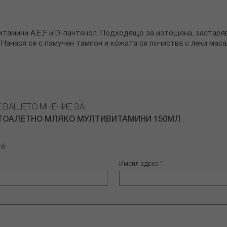
тамини A,E,F и D-пантенол. Подходящо за изтощена, застаряв
 Нанася се с памучен тампон и кожата се почиства с леки мас
Е ВАШЕТО МНЕНИЕ ЗА:
ТОАЛЕТНО МЛЯКО МУЛТИВИТАМИНИ 150МЛ
Имейл адрес