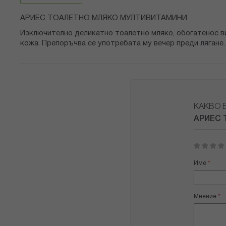
снимки
АРИЕС ТОАЛЕТНО МЛЯКО МУЛТИВИТАМИНИ
Изключително деликатно тоалетно мляко, обогатенос ви
кожа. Препоръчва се употребата му вечер преди лягане.
КАКВО 
АРИЕС 
1
2
3
4
5
star
stars
stars
stars
stars
Име
Мнение