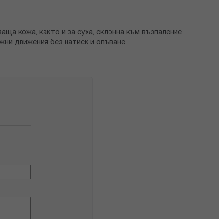
аща кожа, както и за суха, склонна към възпаление
ажни движения без натиск и опъване