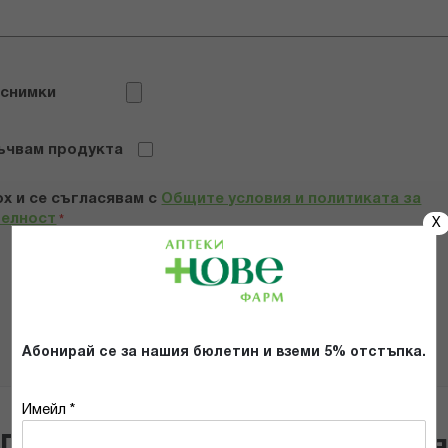
 снимки
ъчвам продукта
х и се съгласявам с
Общите условия и политиката за
телност
*
X
ИЗПРАТИ
Абонирай се за нашия бюлетин и вземи 5% отстъпка.
Имейл *
Популярни в тази категори