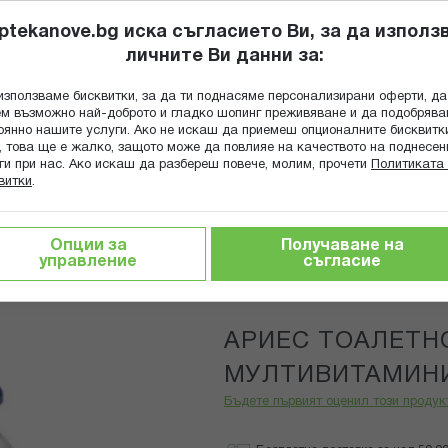
ptekanove.bg иска съгласието Ви, за да използ
личните Ви данни за:
ПОПИТАЙ Ф
използваме бисквитки, за да ти поднасяме персонализирани оферти, да
Търсене
м възможно най-доброто и гладко шопинг преживяване и да подобряв
оянно нашите услуги. Ако не искаш да приемеш опционалните бисквитк
КА
ГРИЖА ЗА МАЙКАТА И ДЕТЕТО
ХРАНИТЕЛНИ ДОБАВКИ
, това ще е жалко, защото може да повлияе на качеството на поднесен
ги при нас. Ако искаш да разбереш повече, молим, прочети
Политиката 
витки
.
АЛЕТНО МЛЯКО МУЛТИВИТАМИНИ 150МЛ
Опции за
Получаване на
управление
съгласие
ARIES
АРИЕС ТОАЛЕТН
МУЛТИВИТАМИНИ
Бъдете първият оценил този продук