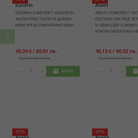
15%
25%
Eucerin
Avent
ЮСЕРИН КОМПЛЕКТ ХИАЛУРОН
АВЕНТ КОМПЛЕКТ НАТ
ФИЛЪР ЕЛАСТИСИТИ ДНЕВЕН
РЕСПОНС AIR FREE 2Б
КРЕМ SPF30 50МЛ+РЕФИЛ 50МЛ
Х 125МЛ+2БР Х 260МЛ
КЛАПИ+ЗАЛЪГАЛКА+Ч
42,24 € / 82.61 лв.
46,13 € / 90.22 лв.
49,69 € / 97.19 лв.
61,50 € / 120.28 лв.
КУПИ
30%
30%
Avene
Avene