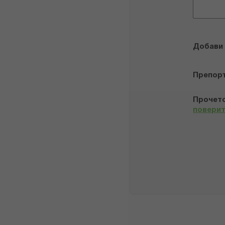
Добави
Препор
Прочето
повери