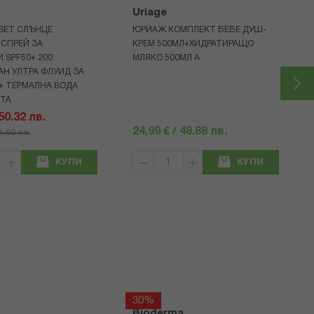
Uriage
 SET СЛЪНЦЕ
ЮРИАЖ КОМПЛЕКТ БЕБЕ ДУШ-
СПРЕЙ ЗА
КРЕМ 500МЛ+ХИДРАТИРАЩО
 SPF50+ 200
МЛЯКО 500МЛ A
Н УЛТРА ФЛУИД ЗА
+ ТЕРМАЛНА ВОДА
НТА
 50.32 лв.
24,99 € / 48.88 лв.
71.90 лв.
КУПИ
КУПИ
30%
Bioderma