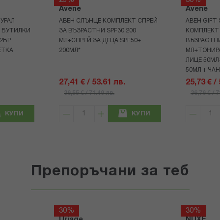
25%
30%
Avene
Avene
УРАЛ
АВЕН СЛЪНЦЕ КОМПЛЕКТ СПРЕЙ
АВЕН GIFT
Р БУТИЛКИ
ЗА ВЪЗРАСТНИ SPF30 200
КОМПЛЕКТ 
+2БР
МЛ+СПРЕЙ ЗА ДЕЦА SPF50+
ВЪЗРАСТНИ
ЕТКА
200МЛ*
МЛ+ТОНИРА
ЛИЦЕ 50МЛ
50МЛ + ЧА
27,41 € / 53.61 лв.
25,73 € /
36,55 € / 71.49 лв.
36,76 € / 
КУПИ
КУПИ
Препоръчани за теб
30%
30%
Uriage
NUXE