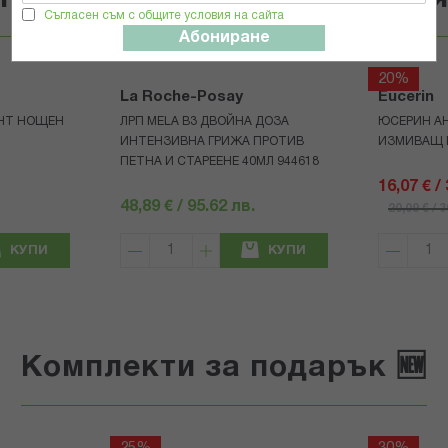
Съгласен съм с общите условия на сайта
Абониране
20%
La Roche-Posay
Eucerin
НТ НОЩЕН
ЛРП MELA B3 ДВОЙНА ДОЗА
ЮСЕРИН А
ИНТЕНЗИВНА ГРИЖА ПРОТИВ
ИЗМИВАЩ Г
ПЕТНА И СТАРЕЕНЕ 40МЛ 944618
16,07 € /
48,89 € / 95.62 лв.
20,09 € / 
КУПИ
КУПИ
Комплекти за подарък 🆕