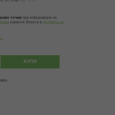
€ / 97,79 лв.
Код
35267
ромо точки
при извършване на
ирани
клиенти.
Влезте в
профила си
.
.
КУПИ
RIES