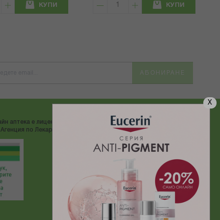
КУПИ
КУПИ
АБОНИРАНЕ
X
йн аптека е лицензирана от
ДОСТАВЯМЕ С:
Агенция по Лекарствата"