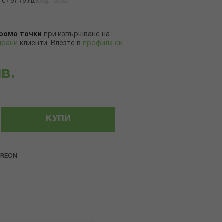
€ / 97,79 лв.
Код
33931
ромо точки
при извършване на
ирани
клиенти.
Влезте в
профила си
.
лв.
КУПИ
AREON