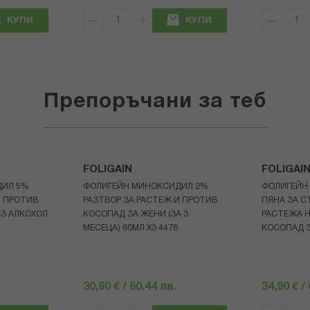
КУПИ
КУПИ
Препоръчани за теб
FOLIGAIN
FOLIGAI
ДИЛ 5%
ФОЛИГЕЙН МИНОКСИДИЛ 2%
ФОЛИГЕЙН
И ПРОТИВ
РАЗТВОР ЗА РАСТЕЖ И ПРОТИВ
ПЯНА ЗА 
З АЛКОХОЛ
КОСОПАД ЗА ЖЕНИ (ЗА 3
РАСТЕЖА Н
МЕСЕЦА) 60МЛ X3 4478
КОСОПАД З
30,90 € / 60.44 лв.
34,90 € /