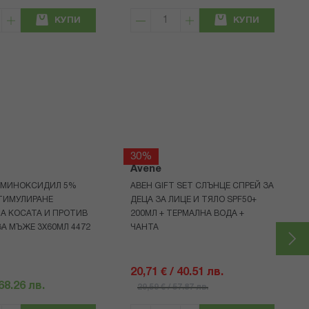
КУПИ
КУПИ
30%
N
Avene
 МИНОКСИДИЛ 5%
АВЕН GIFT SET СЛЪНЦЕ СПРЕЙ ЗА
СТИМУЛИРАНЕ
ДЕЦА ЗА ЛИЦЕ И ТЯЛО SPF50+
А КОСАТА И ПРОТИВ
200МЛ + ТЕРМАЛНА ВОДА +
А МЪЖЕ 3X60МЛ 4472
ЧАНТА
20,71 € / 40.51 лв.
 68.26 лв.
29,59 € / 57.87 лв.