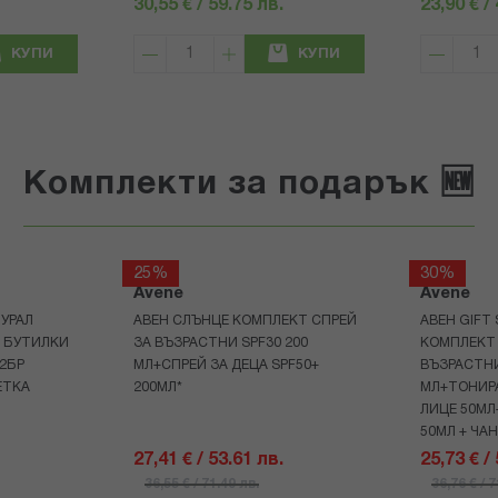
30,55 € / 59.75 лв.
23,90 € /
КУПИ
КУПИ
Комплекти за подарък 🆕
25%
30%
Avene
Avene
УРАЛ
АВЕН СЛЪНЦЕ КОМПЛЕКТ СПРЕЙ
АВЕН GIFT
Р БУТИЛКИ
ЗА ВЪЗРАСТНИ SPF30 200
КОМПЛЕКТ 
+2БР
МЛ+СПРЕЙ ЗА ДЕЦА SPF50+
ВЪЗРАСТНИ
ЕТКА
200МЛ*
МЛ+ТОНИРА
ЛИЦЕ 50МЛ
50МЛ + ЧА
27,41 € / 53.61 лв.
25,73 € /
36,55 € / 71.49 лв.
36,76 € / 