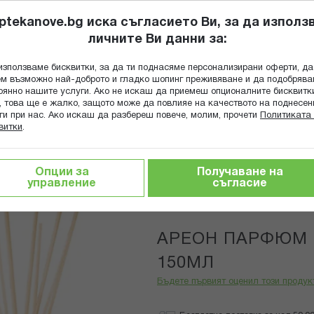
ptekanove.bg иска съгласието Ви, за да използ
личните Ви данни за:
ПОПИТАЙ Ф
използваме бисквитки, за да ти поднасяме персонализирани оферти, да
Търсене
м възможно най-доброто и гладко шопинг преживяване и да подобряв
оянно нашите услуги. Ако не искаш да приемеш опционалните бисквитк
КА
ГРИЖА ЗА МАЙКАТА И ДЕТЕТО
ХРАНИТЕЛНИ ДОБАВКИ
, това ще е жалко, защото може да повлияе на качеството на поднесен
ги при нас. Ако искаш да разбереш повече, молим, прочети
Политиката 
витки
.
ЕОН ПАРФЮМ ЗА ДОМА ЧЕРНО 150МЛ
Опции за
Получаване на
управление
съгласие
Areon
АРЕОН ПАРФЮМ 
150МЛ
Бъдете първият оценил този продук