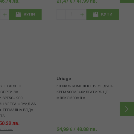
 46.74 лв.
21,47 € / 41.99 лв.
КУПИ
КУПИ
Uriage
 SET СЛЪНЦЕ
ЮРИАЖ КОМПЛЕКТ БЕБЕ ДУШ-
СПРЕЙ ЗА
КРЕМ 500МЛ+ХИДРАТИРАЩО
 SPF50+ 200
МЛЯКО 500МЛ A
Н УЛТРА ФЛУИД ЗА
+ ТЕРМАЛНА ВОДА
НТА
 50.32 лв.
24,99 € / 48.88 лв.
71.90 лв.