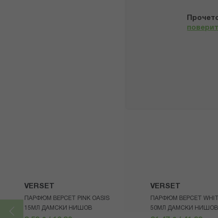
Прочето
повери
VERSET
VERSET
ПАРФЮМ ВЕРСЕТ PINK OASIS
ПАРФЮМ ВЕРСЕТ WHIT
15МЛ ДАМСКИ НИШОВ
50МЛ ДАМСКИ НИШОВ