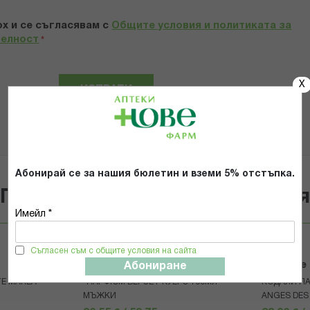
х и се съгласявам с
Общите условия и политиката за
телност
*
X
ИЗПРАТИ
Абонирай се за нашия бюлетин и вземи 5% отстъпка.
Популярни в тази категори
Имейл *
Съгласен съм с общите условия на сайта
VERSET
Caudalie
Абониране
E MAREA
*ПАРФЮМ ВЕРСЕТ КУЕРО 100МЛ
КОДАЛИ П
МЪЖКИ
ANGES DES