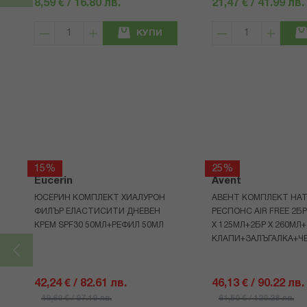
8,59 € / 16.80 лв.
21,47 € / 41.99 лв.
КУПИ
15%
25%
Eucerin
Avent
ЮСЕРИН КОМПЛЕКТ ХИАЛУРОН
АВЕНТ КОМПЛЕКТ НАТ
ФИЛЪР ЕЛАСТИСИТИ ДНЕВЕН
РЕСПОНС AIR FREE 2Б
КРЕМ SPF30 50МЛ+РЕФИЛ 50МЛ
Х 125МЛ+2БР Х 260МЛ
КЛАПИ+ЗАЛЪГАЛКА+Ч
42,24 € / 82.61 лв.
46,13 € / 90.22 лв.
49,69 € / 97.19 лв.
61,50 € / 120.28 лв.