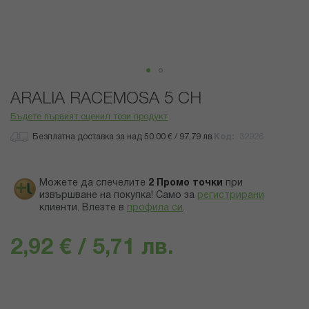
Преминете
ARALIA RACEMOSA 5 CH
към
началото
Бъдете първият оценил този продукт
на
Безплатна доставка за над 50.00 € / 97,79 лв.
Код
32926
галерия
със
снимки
Можете да спечелите
2
Промо точки
при
извършване на покупка! Само за
регистрирани
клиенти.
Влезте в
профила си
.
2,92 € / 5,71 лв.