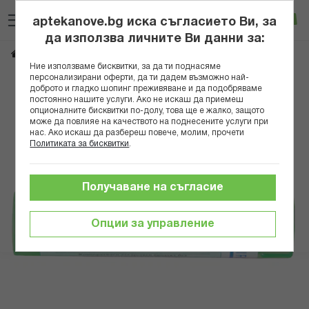
Прескачане
Търсене
Люб
Ко
към
aptekanove.bg иска съгласието Ви, за
съдържанието
Вход
да използва личните Ви данни за:
ARALIA RACEMOSA 5 CH
Начало
Здраве
Хомеопатия
Монопрепарати
Ние използваме бисквитки, за да ти поднасяме
персонализирани оферти, да ти дадем възможно най-
Преминете
доброто и гладко шопинг преживяване и да подобряваме
постоянно нашите услуги. Ако не искаш да приемеш
към
опционалните бисквитки по-долу, това ще е жалко, защото
края
може да повлияе на качеството на поднесените услуги при
на
нас. Ако искаш да разбереш повече, молим, прочети
галерията
Политиката за бисквитки
.
на
изображенията
Получаване на съгласие
Опции за управление