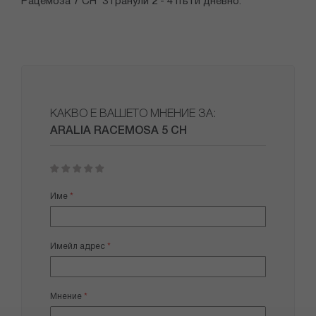
Рацемоза 7 CH 3 гранули 2 - 4 пъти дневно.
КАКВО Е ВАШЕТО МНЕНИЕ ЗА:
ARALIA RACEMOSA 5 CH
1
2
3
4
5
star
stars
stars
stars
stars
Име
Имейл адрес
Мнение