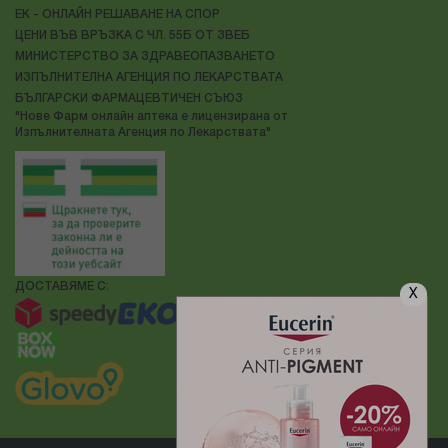
ЕК - ОНЛАЙН РЕШАВАНЕ НА СПОР
ЦЕНИ ВЪВ ВРЪЗКА С ЧЛ. 55Б ОТ ЗВЕБ
МИНИСТЕРСТВО ЗА ЗДРАВЕОПАЗВАНЕТО
ИЗПЪЛНИТЕЛНА АГЕНЦИЯ ПО ЛЕКАРСТВАТА
БЪЛГАРСКИ ФАРМАЦЕВТИЧЕН СЪЮЗ
"Нове Фарм онлайн аптека е лицензирана от
Изпълнителната Агенция по Лекарствата"
ДОСТАВЯМЕ С:
X