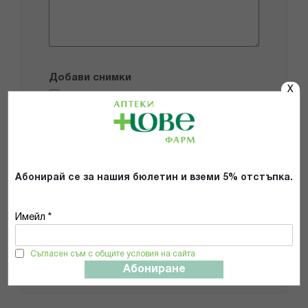
Добави снимки
X
Препоръчвам продукта
Прочетох и се съгласявам с
Общите условия и политиката за
Абонирай се за нашия бюлетин и вземи 5% отстъпка.
поверителност
*
Имейл *
ИЗПРАТИ
Съгласен съм с общите условия на сайта
Абониране