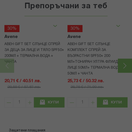
Препоръчани за теб
30%
30%
Avene
Avene
АВЕН GIFT SET СЛЪНЦЕ СПРЕЙ
АВЕН GIFT SET СЛЪНЦЕ
ЗА ДЕЦА ЗА ЛИЦЕ И ТЯЛО SPF50+
КОМПЛЕКТ СПРЕЙ ЗА
200МЛ + ТЕРМАЛНА ВОДА +
ВЪЗРАСТНИ SPF50+ 200
ЧАНТА
МЛ+ТОНИРАН УЛТРА ФЛУИД ЗА
ЛИЦЕ 50МЛ+ ТЕРМАЛНА ВОДА
50МЛ + ЧАНТА
20,71 € / 40.51 лв.
25,73 € / 50.32 лв.
29,59 € / 57.87 лв.
36,76 € / 71.90 лв.
КУПИ
КУПИ
Защитени плащания