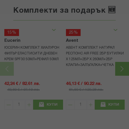
Комплекти за подарък 🆕
15%
25%
Eucerin
Avent
ЮСЕРИН КОМПЛЕКТ ХИАЛУРОН
АВЕНТ КОМПЛЕКТ НАТУРАЛ
ФИЛЪР ЕЛАСТИСИТИ ДНЕВЕН
РЕСПОНС AIR FREE 2БР БУТИЛКИ
КРЕМ SPF30 50МЛ+РЕФИЛ 50МЛ
Х 125МЛ+2БР Х 260МЛ+2БР
КЛАПИ+ЗАЛЪГАЛКА+ЧЕТКА
42,24 € / 82.61 лв.
46,13 € / 90.22 лв.
49,69 € / 97.19 лв.
61,50 € / 120.28 лв.
КУПИ
КУПИ