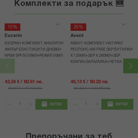
Комплекти за подарък 🆕
15%
25%
Eucerin
Avent
ЮСЕРИН КОМПЛЕКТ ХИАЛУРОН
АВЕНТ КОМПЛЕКТ НАТУРАЛ
ФИЛЪР ЕЛАСТИСИТИ ДНЕВЕН
РЕСПОНС AIR FREE 2БР БУТИЛКИ
КРЕМ SPF30 50МЛ+РЕФИЛ 50МЛ
Х 125МЛ+2БР Х 260МЛ+2БР
КЛАПИ+ЗАЛЪГАЛКА+ЧЕТКА
42,24 € / 82.61 лв.
46,13 € / 90.22 лв.
49,69 € / 97.19 лв.
61,50 € / 120.28 лв.
КУПИ
КУПИ
Препоръчани за теб