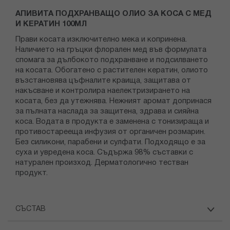
АПИВИТА ПОДХРАНВАЩО ОЛИО ЗА КОСА С МЕД
И КЕРАТИН 100МЛ
Прави косата изключително мека и копринена.
Наличието на гръцки флорален мед във формулата
спомага за дълбокото подхранване и подсилването
на косата. Обогатено с растителен кератин, олиото
възстановява цъфналите краища, защитава от
накъсване и контролира наелектризирането на
косата, без да утежнява. Нежният аромат допринася
за пълната наслада за защитена, здрава и сияйна
коса. Водата в продукта е заменена с тонизираща и
противостарееща инфузия от органичен розмарин.
Без силикони, парабени и сулфати. Подходящо е за
суха и увредена коса. Съдържа 98% съставки с
натурален произход. Дерматологично тестван
продукт.
СЪСТАВ