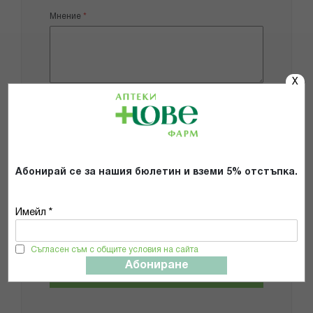
Мнение
X
Добави снимки
Препоръчвам продукта
Абонирай се за нашия бюлетин и вземи 5% отстъпка.
Прочетох и се съгласявам с
Общите условия и политиката за
Имейл *
поверителност
*
Съгласен съм с общите условия на сайта
Абониране
ИЗПРАТИ