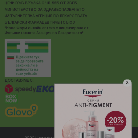
ЦЕНИ ВЪВ ВРЪЗКА С ЧЛ. 55Б ОТ ЗВЕБ
МИНИСТЕРСТВО ЗА ЗДРАВЕОПАЗВАНЕТО
ИЗПЪЛНИТЕЛНА АГЕНЦИЯ ПО ЛЕКАРСТВАТА
БЪЛГАРСКИ ФАРМАЦЕВТИЧЕН СЪЮЗ
"Нове Фарм онлайн аптека е лицензирана от
Изпълнителната Агенция по Лекарствата"
ДОСТАВЯМЕ С:
X