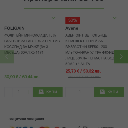
30%
FOLIGAIN
Avene
ФОЛИГЕЙН МИНОКСИДИЛ 5%
АВЕН GIFT SET СЛЪНЦЕ
РАЗТВОР ЗА РАСТЕЖ И ПРОТИВ
КОМПЛЕКТ СПРЕЙ ЗА
КОСОПАД ЗА МЪЖЕ (ЗА 3
ВЪЗРАСТНИ SPF50+ 200
МЕСЕЦА) 60МЛ X3 4474
МЛ+ТОНИРАН УЛТРА ФЛУИД ЗА
ЛИЦЕ 50МЛ+ ТЕРМАЛНА ВОДА
50МЛ + ЧАНТА
25,73 € / 50.32 лв.
30,90 € / 60.44 лв.
36,76 € / 71.90 лв.
КУПИ
КУПИ
Защитени плащания