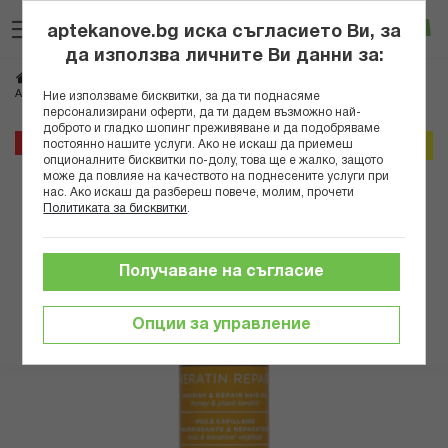
Прескачане
Търсене
Люб
Ко
към
aptekanove.bg иска съгласието Ви, за
съдържанието
Вход
да използва личните Ви данни за:
Начало
Козметика
Дермокозметика
Дермокозметика за коса
АПИВИТА ПОДХРАНВАЩО ОЛИО ЗА КОСА С МЕД И КЕРАТИН 100МЛ
Ние използваме бисквитки, за да ти поднасяме
персонализирани оферти, да ти дадем възможно най-
доброто и гладко шопинг преживяване и да подобряваме
Преминете
20%
постоянно нашите услуги. Ако не искаш да приемеш
Онлайн промо
към
опционалните бисквитки по-долу, това ще е жалко, защото
може да повлияе на качеството на поднесените услуги при
края
нас. Ако искаш да разбереш повече, молим, прочети
на
Политиката за бисквитки
.
галерията
на
изображенията
Получаване на съгласие
Опции за управление