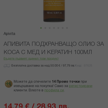
Преминете
Apivita
към
началото
АПИВИТА ПОДХРАНВАЩО ОЛИО ЗА
на
КОСА С МЕД И КЕРАТИН 100МЛ
галерия
със
Бъдете първият оценил този продукт
снимки
Безплатна доставка за над 50.00 € / 97,79 лв.
Код
97628
Можете да спечелите
14
Промо точки
при
извършване на покупка! Само за
регистрирани
клиенти.
Влезте в
профила си
.
14,79 € / 28,93 лв.