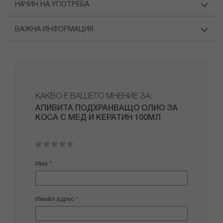
НАЧИН НА УПОТРЕБА
ВАЖНА ИНФОРМАЦИЯ
КАКВО Е ВАШЕТО МНЕНИЕ ЗА:
АПИВИТА ПОДХРАНВАЩО ОЛИО ЗА
КОСА С МЕД И КЕРАТИН 100МЛ
1
2
3
4
5
star
stars
stars
stars
stars
Име
Имейл адрес