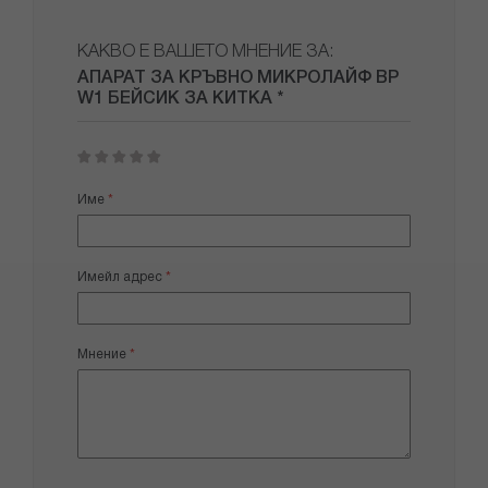
КАКВО Е ВАШЕТО МНЕНИЕ ЗА:
АПАРАТ ЗА КРЪВНО МИКРОЛАЙФ BP
W1 БЕЙСИК ЗА КИТКА *
1
2
3
4
5
star
stars
stars
stars
stars
Име
Имейл адрес
Мнение