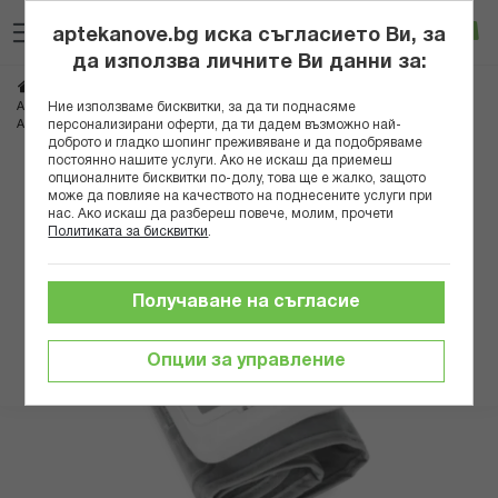
Прескачане
Търсене
Люб
Ко
към
aptekanove.bg иска съгласието Ви, за
съдържанието
Вход
да използва личните Ви данни за:
Начало
Здраве
Медицински консумативи и апарати
Ние използваме бисквитки, за да ти поднасяме
Апарати за кръвно
персонализирани оферти, да ти дадем възможно най-
АПАРАТ ЗА КРЪВНО МИКРОЛАЙФ BP W1 БЕЙСИК ЗА КИТКА *
доброто и гладко шопинг преживяване и да подобряваме
постоянно нашите услуги. Ако не искаш да приемеш
Преминете
опционалните бисквитки по-долу, това ще е жалко, защото
може да повлияе на качеството на поднесените услуги при
към
нас. Ако искаш да разбереш повече, молим, прочети
края
Политиката за бисквитки
.
на
галерията
на
Получаване на съгласие
изображенията
Опции за управление