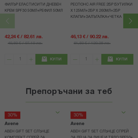
ФИЛЪР ЕЛАСТИСИТИ ДНЕВЕН
РЕСПОНС AIR FREE 2БР БУТИЛКИ
КРЕМ SPF30 50МЛ+РЕФИЛ 50МЛ
Х 125МЛ+2БР Х 260МЛ+2БР
КЛАПИ+ЗАЛЪГАЛКА+ЧЕТКА
42,24 € / 82.61 лв.
46,13 € / 90.22 лв.
49,69 € / 97.19 лв.
61,50 € / 120.28 лв.
КУПИ
КУПИ
Препоръчани за теб
30%
30%
Avene
Avene
АВЕН GIFT SET СЛЪНЦЕ
АВЕН GIFT SET СЛЪНЦЕ СПРЕЙ
КОМПЛЕКТ СПРЕЙ ЗА
ЗА ДЕЦА ЗА ЛИЦЕ И ТЯЛО SPF50+