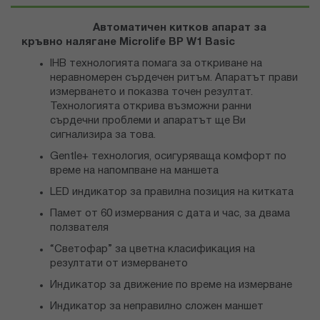
Автоматичен китков апарат за
кръвно налягане Microlife ВР W1
Basic
IHB технологията помага за откриване на
неравномерен сърдечен ритъм. Апаратът прави
измерването и показва точен резултат.
Технологията открива възможни ранни
сърдечни проблеми и апаратът ще Ви
сигнализира за това.
Gentle+ технология, осигуряваща комфорт по
време на напомпване на маншета
LED индикатор за правилна позиция на китката
Памет от 60 измервания с дата и час, за двама
ползвателя
“Светофар” за цветна класификация на
резултати от измерването
Индикатор за движение по време на измерване
Индикатор за неправилно сложен маншет