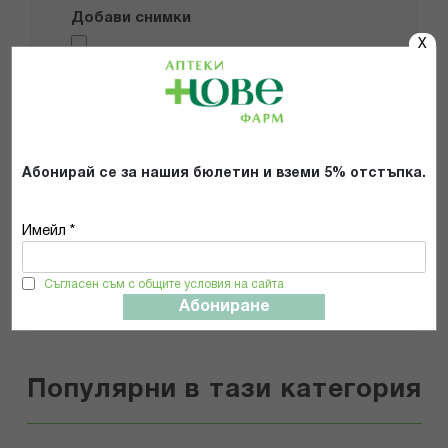
Добави снимки
X
Препоръчвам продукта
Прочетох и се съгласявам с
Общите условия и политиката за
Абонирай се за нашия бюлетин и вземи 5% отстъпка.
поверителност
*
Имейл *
ИЗПРАТИ
Съгласен съм с общите условия на сайта
Абониране
Популярни в тази категория