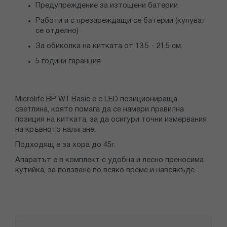
Предупреждение за изтощени батерии
Работи и с презареждащи се батерии (купуват
се отделно)
За обиколка на китката от 13.5 - 21.5 см.
5 години гаранция
Microlife ВР W1 Basic е с LED позиционираща
светлина, която помага да се намери правилна
позиция на китката, за да осигури точни измервания
на кръвното налягане.
Подходящ е за хора до 45г.
Апаратът e в комплект с удобна и лесно преносима
кутийка, за ползване по всяко време и навсякъде.