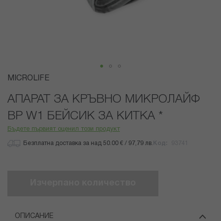
Преминете
MICROLIFE
към
началото
АПАРАТ ЗА КРЪВНО МИКРОЛАЙФ
на
BP W1 БЕЙСИК ЗА КИТКА *
галерия
със
Бъдете първият оценил този продукт
снимки
Безплатна доставка за над 50.00 € / 97,79 лв.
Код
93741
Изчерпано количество
ОПИСАНИЕ